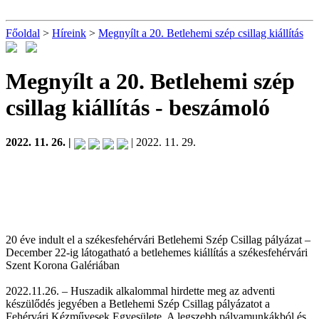
Főoldal
>
Híreink
>
Megnyílt a 20. Betlehemi szép csillag kiállítás
Megnyílt a 20. Betlehemi szép
csillag kiállítás
- beszámoló
2022. 11. 26. |
| 2022. 11. 29.
20 éve indult el a székesfehérvári Betlehemi Szép Csillag pályázat –
December 22-ig látogatható a betlehemes kiállítás a székesfehérvári
Szent Korona Galériában
2022.11.26. – Huszadik alkalommal hirdette meg az adventi
készülődés jegyében a Betlehemi Szép Csillag pályázatot a
Fehérvári Kézművesek Egyesülete. A legszebb pályamunkákból és