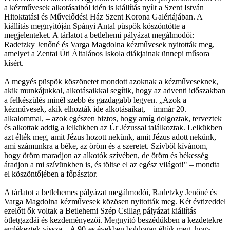
a kézművesek alkotásaiból idén is kiállítás nyílt a Szent István
Hitoktatási és Művelődési Ház Szent Korona Galériájában. A
kiállítás megnyitóján Spányi Antal püspök köszöntötte a
megjelenteket. A tárlatot a betlehemi pályázat megálmodói:
Radetzky Jenőné és Varga Magdolna kézművesek nyitották meg,
amelyet a Zentai Úti Általános Iskola diákjainak ünnepi műsora
kísért.
A megyés püspök köszönetet mondott azoknak a kézműveseknek,
akik munkájukkal, alkotásaikkal segítik, hogy az adventi időszakban
a felkészülés minél szebb és gazdagabb legyen. „Azok a
kézművesek, akik elhozták ide alkotásaikat, – immár 20.
alkalommal, – azok egészen biztos, hogy amíg dolgoztak, terveztek
és alkottak addig a lelkükben az Úr Jézussal találkoztak. Lelkükben
azt élték meg, amit Jézus hozott nekünk, amit Jézus adott nekünk,
ami számunkra a béke, az öröm és a szeretet. Szívből kívánom,
hogy öröm maradjon az alkotók szívében, de öröm és békesség
áradjon a mi szívünkben is, és töltse el az egész világot!" – mondta
el köszöntőjében a főpásztor.
A tárlatot a betlehemes pályázat megálmodói, Radetzky Jenőné és
Varga Magdolna kézművesek közösen nyitották meg. Két évtizeddel
ezelőtt ők voltak a Betlehemi Szép Csillag pályázat kiállítás
ötletgazdái és kezdeményezői. Megnyitó beszédükben a kezdetekre
emlékeztek vissza. „A 90-es években boldogan éltük meg, hogy