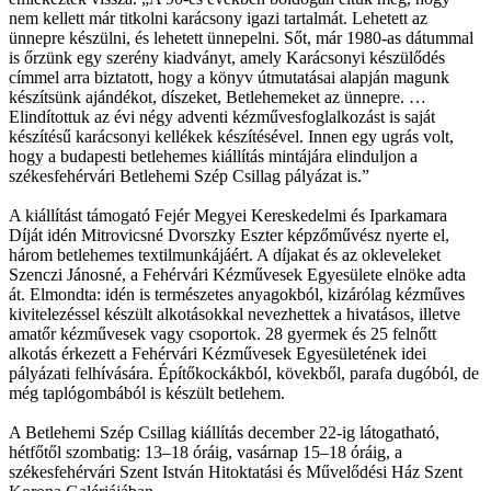
nem kellett már titkolni karácsony igazi tartalmát. Lehetett az
ünnepre készülni, és lehetett ünnepelni. Sőt, már 1980-as dátummal
is őrzünk egy szerény kiadványt, amely Karácsonyi készülődés
címmel arra biztatott, hogy a könyv útmutatásai alapján magunk
készítsünk ajándékot, díszeket, Betlehemeket az ünnepre. …
Elindítottuk az évi négy adventi kézművesfoglalkozást is saját
készítésű karácsonyi kellékek készítésével. Innen egy ugrás volt,
hogy a budapesti betlehemes kiállítás mintájára elinduljon a
székesfehérvári Betlehemi Szép Csillag pályázat is.”
A kiállítást támogató Fejér Megyei Kereskedelmi és Iparkamara
Díját idén Mitrovicsné Dvorszky Eszter képzőművész nyerte el,
három betlehemes textilmunkájáért. A díjakat és az okleveleket
Szenczi Jánosné, a Fehérvári Kézművesek Egyesülete elnöke adta
át. Elmondta: idén is természetes anyagokból, kizárólag kézműves
kivitelezéssel készült alkotásokkal nevezhettek a hivatásos, illetve
amatőr kézművesek vagy csoportok. 28 gyermek és 25 felnőtt
alkotás érkezett a Fehérvári Kézművesek Egyesületének idei
pályázati felhívására. Építőkockákból, kövekből, parafa dugóból, de
még taplógombából is készült betlehem.
A Betlehemi Szép Csillag kiállítás december 22-ig látogatható,
hétfőtől szombatig: 13–18 óráig, vasárnap 15–18 óráig, a
székesfehérvári Szent István Hitoktatási és Művelődési Ház Szent