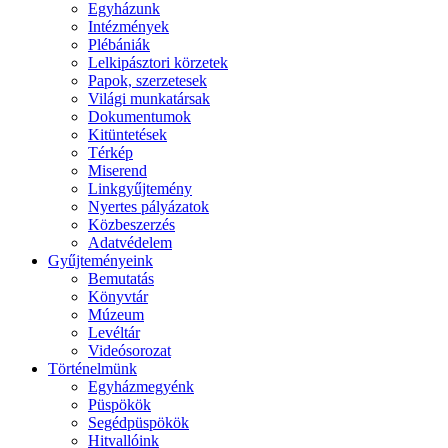
Egyházunk
Intézmények
Plébániák
Lelkipásztori körzetek
Papok, szerzetesek
Világi munkatársak
Dokumentumok
Kitüntetések
Térkép
Miserend
Linkgyűjtemény
Nyertes pályázatok
Közbeszerzés
Adatvédelem
Gyűjteményeink
Bemutatás
Könyvtár
Múzeum
Levéltár
Videósorozat
Történelmünk
Egyházmegyénk
Püspökök
Segédpüspökök
Hitvallóink