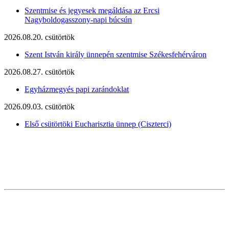
Szentmise és jegyesek megáldása az Ercsi
Nagyboldogasszony-napi búcsún
2026.08.20. csütörtök
Szent István király ünnepén szentmise Székesfehérváron
2026.08.27. csütörtök
Egyházmegyés papi zarándoklat
2026.09.03. csütörtök
Első csütörtöki Eucharisztia ünnep (Ciszterci)