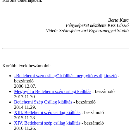
Korona Galériájában.
Berta Kata
Fényképeket készítette Kiss László
Videó: Székesfehérvári Egyházmegyei Stúdió
Korábbi évek beszámolói:
„Betlehemi szép csillag” kiállítás megnyitó és díjkiosztó
-
beszámoló
2006.12.07.
Megnyílt a Betlehemi szép csillag kiállítás
- beszámoló
2013.11.30.
Betlehemi Szép Csillag kiállítás
- beszámoló
2014.11.29.
XIII. Betlehemi szép csillag kiállítás
- beszámoló
2015.11.28.
XIV. Betlehemi szép csillag kiállítás
- beszámoló
2016.11.26.