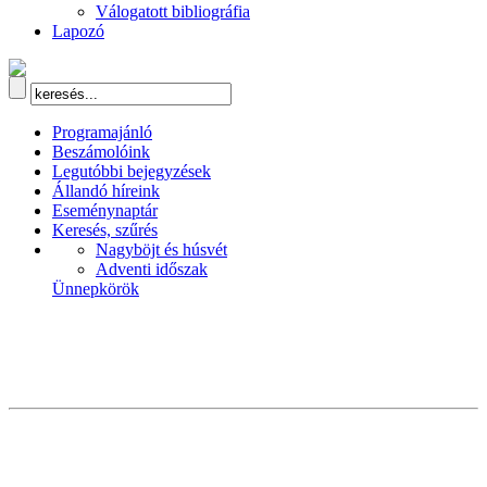
Válogatott bibliográfia
Lapozó
Programajánló
Beszámolóink
Legutóbbi bejegyzések
Állandó híreink
Eseménynaptár
Keresés, szűrés
Nagyböjt és húsvét
Adventi időszak
Ünnepkörök