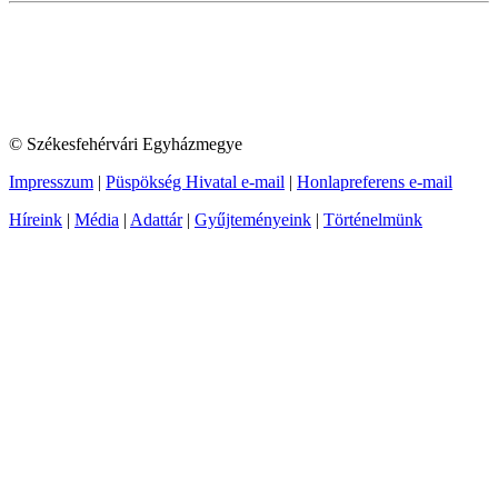
© Székesfehérvári Egyházmegye
Impresszum
|
Püspökség Hivatal e-mail
|
Honlapreferens e-mail
Híreink
|
Média
|
Adattár
|
Gyűjteményeink
|
Történelmünk