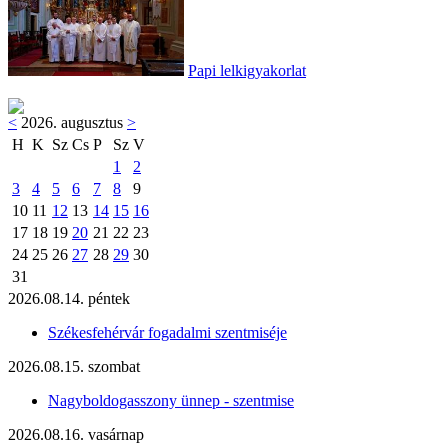
Papi lelkigyakorlat
<
2026. augusztus
>
H
K
Sz
Cs
P
Sz
V
1
2
3
4
5
6
7
8
9
10
11
12
13
14
15
16
17
18
19
20
21
22
23
24
25
26
27
28
29
30
31
2026.08.14. péntek
Székesfehérvár fogadalmi szentmiséje
2026.08.15. szombat
Nagyboldogasszony ünnep - szentmise
2026.08.16. vasárnap