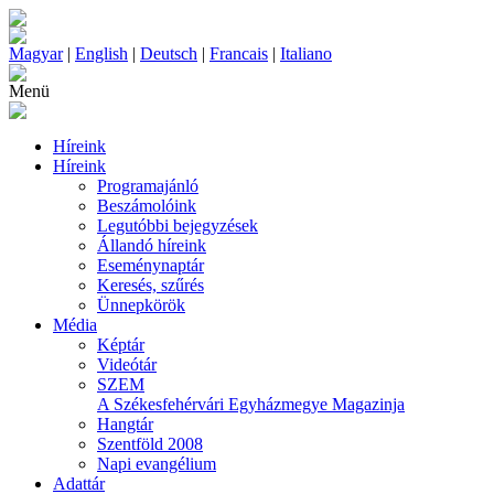
Magyar
|
English
|
Deutsch
|
Francais
|
Italiano
Menü
Híreink
Híreink
Programajánló
Beszámolóink
Legutóbbi bejegyzések
Állandó híreink
Eseménynaptár
Keresés, szűrés
Ünnepkörök
Média
Képtár
Videótár
SZEM
A Székesfehérvári Egyházmegye Magazinja
Hangtár
Szentföld 2008
Napi evangélium
Adattár