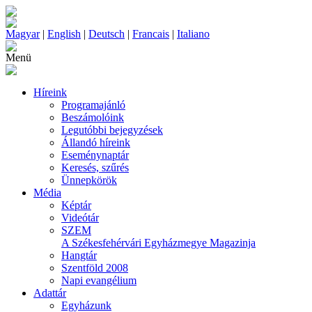
Magyar
|
English
|
Deutsch
|
Francais
|
Italiano
Menü
Híreink
Programajánló
Beszámolóink
Legutóbbi bejegyzések
Állandó híreink
Eseménynaptár
Keresés, szűrés
Ünnepkörök
Média
Képtár
Videótár
SZEM
A Székesfehérvári Egyházmegye Magazinja
Hangtár
Szentföld 2008
Napi evangélium
Adattár
Egyházunk