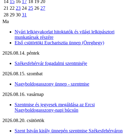
14
15
16
17
18
19
20
21
22
23
24
25
26
27
28
29
30
31
Ma
Nyári lelkigyakorlat hitoktatók és világi lelkipásztori
munkatársak részére
Első csütörtöki Eucharisztia ünnep (Öreghegy)
2026.08.14. péntek
Székesfehérvár fogadalmi szentmiséje
2026.08.15. szombat
Nagyboldogasszony ünnep - szentmise
2026.08.16. vasárnap
Szentmise és jegyesek megáldása az Ercsi
Nagyboldogasszony-napi búcsún
2026.08.20. csütörtök
Szent István király ünnepén szentmise Székesfehérváron