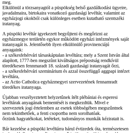
meg.
Elkülönül a törzsanyagtól a püspökség belső gazdálkodási ügyeire,
javadalmaira, birtokaira vonatkozó gazdasági levéltár, valamint az
egyházjogi okokból csak különleges esetben kutatható szentszéki
iratanyag.
A püspöki levéltár igyekezett begyûjteni és megőrizni az
egyházmegye területén egykor mûködött egyházi intézmények saját
iratanyagát is. Jelentősebb ilyen elkülönülő provinenciájú
anyagaink:
- a székesfehérvári társaskáptalan levéltára; mely a Szent István által
alapított, 1777-ben megszûnt kiváltságos prépostság rendkívül
töredékesen fennmaradt 18. századi gazdasági iratanyagát őrzi,
- a székesfehérvári szeminárium és azzal összefüggő aggpapi intézet
levéltára,
- az Actio Catholica egyházmegyei szervezetének fennamradt
töredékes iratanyaga.
Újabban veszélyeztetett helyzetûnek ítélt plébániai és esperesi
levéltárak anyagának bementését is megkezdtük. Mivel e
szervezetek jogi értelemben az esetek többségében megszûntnek
nem tekinthetőek, a fenti csoportba nem sorolhatóak.
őrzünk hagyatékokat, letéteket, tudományos munkák kéziratait is.
Bár kezelése a püspöki levéltárra hárul évtizedek óta, természetesen