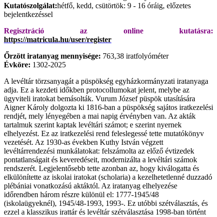
K
utatószolgálat:
hétfő, kedd, csütörtök: 9 - 16 óráig, előzetes
bejelentkezéssel
Regisztráció az online kutatásra:
https://matricula.hu/user/register
Őrzött iratanyag mennyisége:
763,38 iratfolyóméter
Évköre:
1302-2025
A levéltár törzsanyagát a püspökség egyházkormányzati iratanyaga
adja. Ez a kezdeti időkben protocollumokat jelent, melybe az
ügyviteli iratokat bemásolták. Vurum József püspök utasítására
Aigner Károly dolgozta ki 1816-ban a püspökség sajátos iratkezelési
rendjét, mely lényegében a mai napig érvényben van. Az akták
tartalmuk szerint kaptak levéltári számot; e szerint nyernek
elhelyezést. Ez az iratkezelési rend feleslegessé tette mutatókönyv
vezetését. Az 1930-as években Kuthy István végzett
levéltárrendezési munkálatokat: felszámolta az előző évtizedek
pontatlanságait és keveredéseit, modernizálta a levéltári számok
rendszerét. Legjelentősebb tette azonban az, hogy kiválogatta és
elkülönítette az iskolai iratokat (scholaria) a kezelhetetlenné duzzadó
plébániai vonatkozású aktáktól. Az iratanyag elhelyezése
időrendben három részre különül el: 1777-1945/48
(iskolaügyeknél), 1945/48-1993, 1993-. Ez utóbbi szétválasztás, és
ezzel a klasszikus irattár és levéltár szétválasztása 1998-ban történt