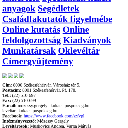
anyagok
Segédletek
Családfakutatók figyelmébe
Online kutatás
Online
feldolgozottság
Kiadványok
Munkatársak
Oklevéltár
Címergyűjtemény
Cím:
8000 Székesfehérvár, Városház tér 5.
Postacím:
8001 Székesfehérvár, Pf. 178.
Tel.:
(22) 510-697
Fax:
(22) 510-699
E-mail:
mozessy.gergely | kukac | puspokseg.hu
leveltar | kukac | puspokseg.hu
Facebook:
https://www.facebook.com/szfvpl
In
tézményvezető:
Mózessy Gergely
Levéltárosok:
Muskovics Andrea, Varga Mátyás