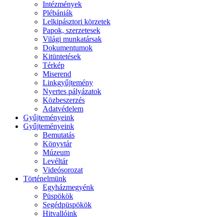
Intézmények
Plébániák
Lelkipásztori körzetek
Papok, szerzetesek
Világi munkatársak
Dokumentumok
Kitüntetések
Térkép
Miserend
Linkgyűjtemény
Nyertes pályázatok
Közbeszerzés
Adatvédelem
Gyűjteményeink
Gyűjteményeink
Bemutatás
Könyvtár
Múzeum
Levéltár
Videósorozat
Történelmünk
Egyházmegyénk
Püspökök
Segédpüspökök
Hitvallóink