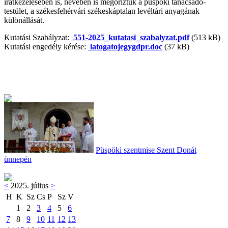
iratkezelésében is, nevében is megőriztük a püspöki tanácsadó-
testület, a székesfehérvári székeskáptalan levéltári anyagának
különállását.
Kutatási Szabályzat:
551-2025_kutatasi_szabalyzat.pdf
(513 kB)
Kutatási engedély kérése:
latogatojegygdpr.doc
(37 kB)
Püspöki szentmise Szent Donát
ünnepén
<
2025. július
>
H
K
Sz
Cs
P
Sz
V
1
2
3
4
5
6
7
8
9
10
11
12
13