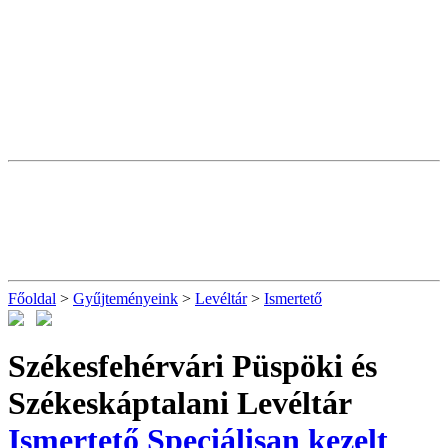
Főoldal
>
Gyűjteményeink
>
Levéltár
>
Ismertető
Székesfehérvári Püspöki és
Székeskáptalani Levéltár
Ismertető
Speciálisan kezelt