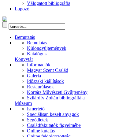
Válogatott bibliográfia
Lapozó
Bemutatás
Bemutatás
Különgyűjtemények
Katalógus
Könyvtár
Információk
Magyar Szent Család
Galéria
Időszaki kiállítások
Restaurálások
Kortárs Művészeti Gyűjtemény
Szilárdfy Zoltán bibliográfiája
Múzeum
Ismertető
Speciálisan kezelt anyagok
Segédletek
Családfakutatók figyelmébe
Online kutatás
Online feldolgozottság