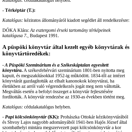
Katalógus:
cédulakatalógus helyben.
- Térképtár (T.):
Katalógus:
kéziratos állományáról kiadott segédlet áll rendelkezésre:
DÓKA Klára:
Az esztergomi érseki tartomány térképeinek
katalógusa 7.,
Budapest 1991.
A püspöki könyvtár által kezelt egyéb könyvtárak és
könyvtártöredékek:
- A Püspöki Szeminárium és a Székeskáptalan egyesített
könyvtára
.
A székesfehérvári szeminárium 1801-ben nyitotta meg
kapuit, és megszakításokkal 1952-ig mûködött. 1834-től az intézet
könyvtárát gazdagították az elhalt kanonokok könyvtárai, ha
életükben az arról való végrendelkezés jogát meg nem váltották.
Megváltás esetén a befolyt összeget a könyvtár fejlesztésére
fordították. A könyvtár rendezése az 1930-as években történt meg.
Katalógus:
cédulakatalógus helyben.
- Papi kölcsönkönyvtár
(KK):
Prohászka Ottokár kézikönyvtárából
és Shvoy Lajos nagyobb adományából 1941-ben Hajós József által
szombathelyi mintára megszervezett papi kölcsönkönyvtár a kor