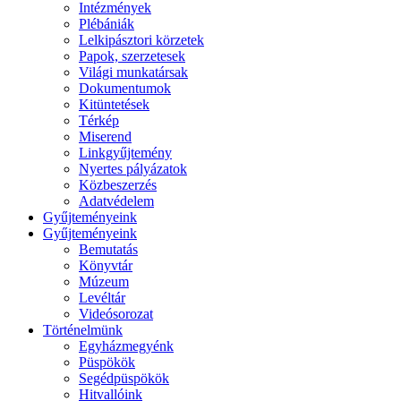
Intézmények
Plébániák
Lelkipásztori körzetek
Papok, szerzetesek
Világi munkatársak
Dokumentumok
Kitüntetések
Térkép
Miserend
Linkgyűjtemény
Nyertes pályázatok
Közbeszerzés
Adatvédelem
Gyűjteményeink
Gyűjteményeink
Bemutatás
Könyvtár
Múzeum
Levéltár
Videósorozat
Történelmünk
Egyházmegyénk
Püspökök
Segédpüspökök
Hitvallóink