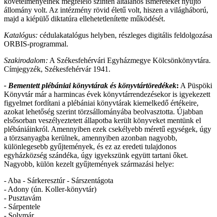
követelményeinek megfelelő szinten általános ismereteket nyújtó
állomány volt. Az intézmény rövid életű volt, hiszen a világháború,
majd a kiépülő diktatúra ellehetetlenítette működését.
Katalógus:
cédulakatalógus helyben, részleges digitális feldolgozása
ORBIS-programmal.
Szakirodalom:
A Székesfehérvári Egyházmegye Kölcsönkönyvtára.
Címjegyzék, Székesfehérvár 1941.
- Bementett plébániai könyvtárak és könyvtártöredékek
:
A Püspöki
Könyvtár már a harmincas évek könyvtárrendezésekor is igyekezett
figyelmet fordítani a plébániai könyvtárak kiemelkedő értékeire,
azokat lehetőség szerint törzsállományába beolvasztotta. Újabban
elsősorban veszélyeztetett állapotba került könyveket mentünk el
plébániáinkról. Amennyiben ezek csekélyebb méretű egységek, úgy
a törzsanyagba kerülnek, amennyiben azonban nagyobb,
különlegesebb gyűjtemények, és ez az eredeti tulajdonos
egyházközség szándéka, úgy igyekszünk együtt tartani őket.
Nagyobb, külön kezelt gyűjtemények származási helye:
- Aba - Sárkeresztúr - Sárszentágota
- Adony (ún. Koller-könyvtár)
- Pusztavám
- Sárpentele
- Solymár