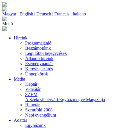
Magyar
|
English
|
Deutsch
|
Francais
|
Italiano
Menü
Híreink
Programajánló
Beszámolóink
Legutóbbi bejegyzések
Állandó híreink
Eseménynaptár
Keresés, szűrés
Ünnepkörök
Média
Képtár
Videótár
SZEM
A Székesfehérvári Egyházmegye Magazinja
Hangtár
Szentföld 2008
Napi evangélium
Adattár
Egyházunk