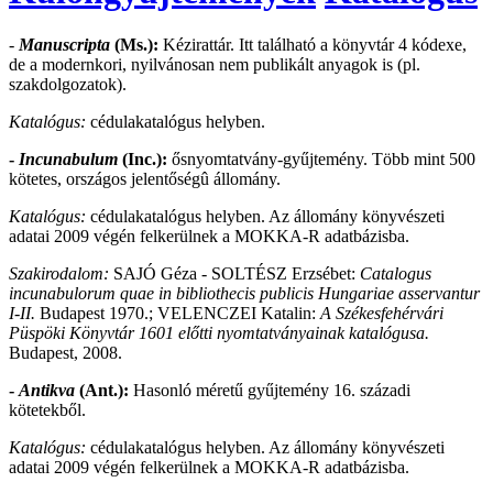
-
Manuscripta
(Ms.):
Kézirattár. Itt található a könyvtár 4 kódexe,
de a modernkori, nyilvánosan nem publikált anyagok is (pl.
szakdolgozatok).
Katalógus:
cédulakatalógus helyben.
-
Incunabulum
(Inc.):
ősnyomtatvány-gyűjtemény. Több mint 500
kötetes, országos jelentőségû állomány.
Katalógus:
cédulakatalógus helyben. Az állomány könyvészeti
adatai 2009 végén felkerülnek a MOKKA-R adatbázisba.
Szakirodalom:
SAJÓ Géza - SOLTÉSZ Erzsébet:
Catalogus
incunabulorum quae in bibliothecis publicis Hungariae asservantur
I-II.
Budapest 1970.; VELENCZEI Katalin:
A Székesfehérvári
Püspöki Könyvtár 1601 előtti nyomtatványainak katalógusa.
Budapest, 2008.
-
Antikva
(Ant.):
Hasonló méretű gyűjtemény 16. századi
kötetekből.
Katalógus:
cédulakatalógus helyben. Az állomány könyvészeti
adatai 2009 végén felkerülnek a MOKKA-R adatbázisba.