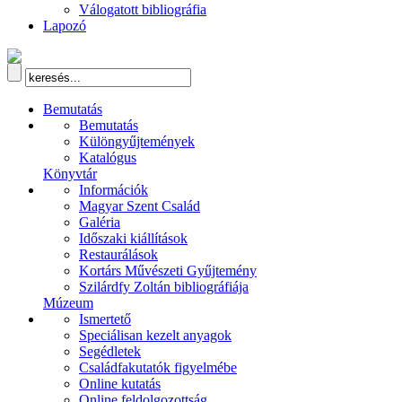
Válogatott bibliográfia
Lapozó
Bemutatás
Bemutatás
Különgyűjtemények
Katalógus
Könyvtár
Információk
Magyar Szent Család
Galéria
Időszaki kiállítások
Restaurálások
Kortárs Művészeti Gyűjtemény
Szilárdfy Zoltán bibliográfiája
Múzeum
Ismertető
Speciálisan kezelt anyagok
Segédletek
Családfakutatók figyelmébe
Online kutatás
Online feldolgozottság