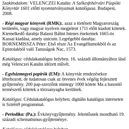
Szakirodalom:
VELENCZEI Katalin:
A Székesfehérvári Püspöki
Könyvtár 1601 előtti nyomtatványainak katalógusa.
Budapest,
2008.
-
Régi magyar könyvek
(RMK):
, azaz a történeti Magyarország
területén, vagy magyar nyelven megjelent 1711 előtt kiadott kötetek.
Kiemelkedő darabja Balassi Bálint Istenes énekeinek 1665-ös
Kassai kiadása, amely unicum. Legrégebbi darabja:
BORNEMISSZA Péter: Első része Az Evangéliumokból és az
Epistolakból való Tanuságok Nac, 1573.
Katalógus:
cédulakatalógus helyben. 16. századi állományához lásd
még Velenczei Katalin idézett művét.
-
Egyházmegyei papírók
(EM):
A könyvtár rendezésekor
létrehozott, de tudatosan csak az ötvenes évek végéig fejlesztett
gyűjtemény. 200 pap-szerzőnk mintegy 1000 kötete Ma a hasonló
természetű kötetek a törzsanyagba kerülnek.
Katalógus:
Cédulakatalógus helyben; digitális katalógus interneten
is Szirén9 programmal.
-
Periodika:
(Pa.):
Évkönyvgyűjtemény. Jelentősnek mondható 19.
századi schematismus-gyűjteménye.