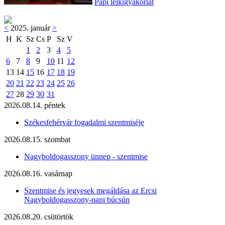
Papi lelkigyakorlat
<
2025. január
>
H
K
Sz
Cs
P
Sz
V
1
2
3
4
5
6
7
8
9
10
11
12
13
14
15
16
17
18
19
20
21
22
23
24
25
26
27
28
29
30
31
2026.08.14. péntek
Székesfehérvár fogadalmi szentmiséje
2026.08.15. szombat
Nagyboldogasszony ünnep - szentmise
2026.08.16. vasárnap
Szentmise és jegyesek megáldása az Ercsi
Nagyboldogasszony-napi búcsún
2026.08.20. csütörtök