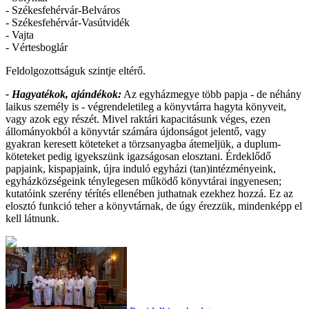
- Székesfehérvár-Belváros
- Székesfehérvár-Vasútvidék
- Vajta
- Vértesboglár
Feldolgozottságuk szintje eltérő.
- Hagyatékok, ajándékok:
Az egyházmegye több papja - de néhány
laikus személy is - végrendeletileg a könyvtárra hagyta könyveit,
vagy azok egy részét. Mivel raktári kapacitásunk véges, ezen
állományokból a könyvtár számára újdonságot jelentő, vagy
gyakran keresett köteteket a törzsanyagba átemeljük, a duplum-
köteteket pedig igyekszünk igazságosan elosztani. Érdeklődő
papjaink, kispapjaink, újra induló egyházi (tan)intézményeink,
egyházközségeink ténylegesen működő könyvtárai ingyenesen;
kutatóink szerény térítés ellenében juthatnak ezekhez hozzá. Ez az
elosztó funkció teher a könyvtárnak, de úgy érezzük, mindenképp el
kell látnunk.