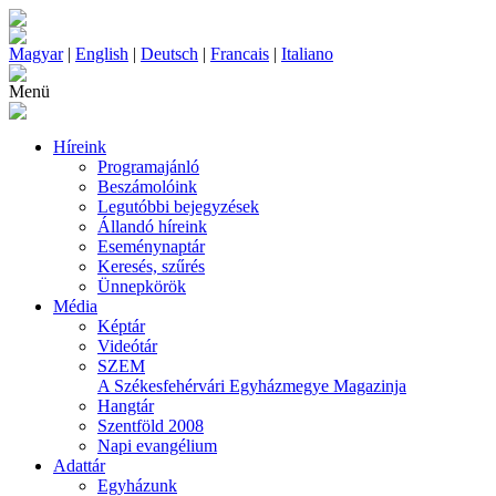
Magyar
|
English
|
Deutsch
|
Francais
|
Italiano
Menü
Híreink
Programajánló
Beszámolóink
Legutóbbi bejegyzések
Állandó híreink
Eseménynaptár
Keresés, szűrés
Ünnepkörök
Média
Képtár
Videótár
SZEM
A Székesfehérvári Egyházmegye Magazinja
Hangtár
Szentföld 2008
Napi evangélium
Adattár
Egyházunk