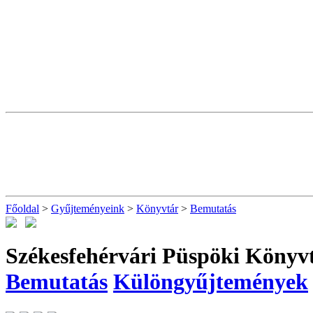
Főoldal
>
Gyűjteményeink
>
Könyvtár
>
Bemutatás
Székesfehérvári Püspöki Könyv
Bemutatás
Különgyűjtemények