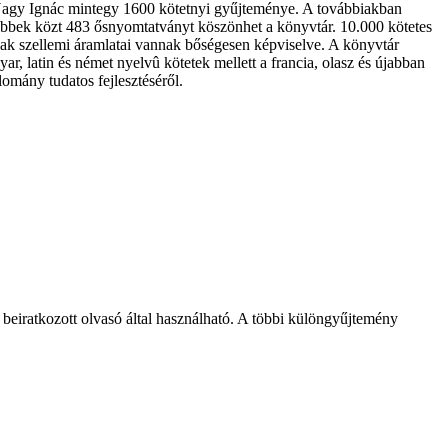
 Nagy Ignác mintegy 1600 kötetnyi gyűjteménye. A továbbiakban
többek közt 483 ősnyomtatványt köszönhet a könyvtár. 10.000 kötetes
ak szellemi áramlatai vannak bőségesen képviselve. A könyvtár
r, latin és német nyelvû kötetek mellett a francia, olasz és újabban
lomány tudatos fejlesztéséről.
eiratkozott olvasó által használható. A többi különgyűjtemény