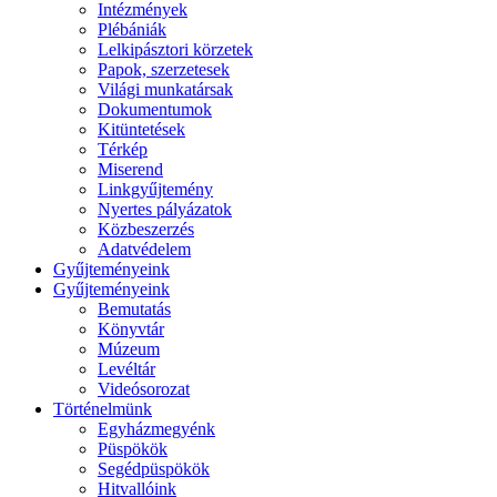
Intézmények
Plébániák
Lelkipásztori körzetek
Papok, szerzetesek
Világi munkatársak
Dokumentumok
Kitüntetések
Térkép
Miserend
Linkgyűjtemény
Nyertes pályázatok
Közbeszerzés
Adatvédelem
Gyűjteményeink
Gyűjteményeink
Bemutatás
Könyvtár
Múzeum
Levéltár
Videósorozat
Történelmünk
Egyházmegyénk
Püspökök
Segédpüspökök
Hitvallóink