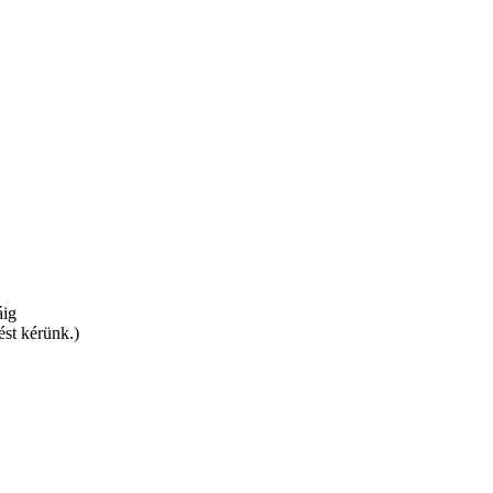
áig
st kérünk.)