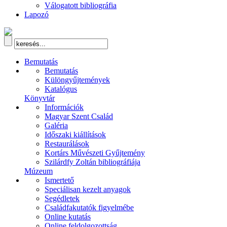
Válogatott bibliográfia
Lapozó
Bemutatás
Bemutatás
Különgyűjtemények
Katalógus
Könyvtár
Információk
Magyar Szent Család
Galéria
Időszaki kiállítások
Restaurálások
Kortárs Művészeti Gyűjtemény
Szilárdfy Zoltán bibliográfiája
Múzeum
Ismertető
Speciálisan kezelt anyagok
Segédletek
Családfakutatók figyelmébe
Online kutatás
Online feldolgozottság