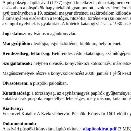
A püspökség alapításával (1777) együtt keletkezett, de sokáig nem 
elsősorban a püspökök hagyatékából gyarapodott, azok szellemi érdek
gyűjteményében a 19. századi magyar történeti szakirodalom különös
állományában elsősorban a teológia, filozófia, történelem (különösen a
az angol nyelvûek is gyakoriak. A kötetek katalogizálása az 1930-as é
Jogi státusz:
nyilvános magánkönyvtár.
Mai gyűjtőkör:
teológia, egyháztörténet, biblikum, helytörténet.
Rendezettség, feltártság:
Betűrendes cédulakatalógus; számítógépes
Szolgáltatások:
helyben olvasás, könyvtárközi kölcsönzés, másolatok 
Magánszemélyek részre a könyvkölcsönzést 2008. január 1-jétől kezdő
Olvasóterem:
a püspöki palotában.
Kutathatóság:
a törzsanyag, az egyházmegyés papírók gyűjteménye; a
kutatása csak püspöki engedéllyel lehetséges, mely írásban, kutatóintéz
Kiadvány:
Velenczei Katalin: A Székesfehérvári Püspöki Könyvtár 1601 előtti
Dokumentumok:
A szfvári püspöki könyvtár alapító okirata:
alapitookirat.pdf
(3 MB