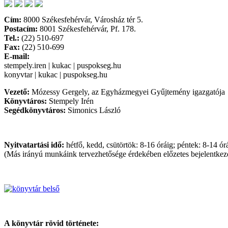
Cím:
8000 Székesfehérvár, Városház tér 5.
Postacím:
8001 Székesfehérvár, Pf. 178.
Tel.:
(22) 510-697
Fax:
(22) 510-699
E-mail:
stempely.iren | kukac | puspokseg.hu
konyvtar | kukac | puspokseg.hu
Vezető:
Mózessy Gergely, az Egyházmegyei Gyűjtemény igazgatója
Könyvtáros:
Stempely Irén
Segédkönyvtáros:
Simonics László
Nyitvatartási idő:
hétfő, kedd, csütörtök: 8-16 óráig; péntek: 8-14 ór
(Más irányú munkáink tervezhetősége érdekében előzetes bejelentkezé
A könyvtár rövid története: