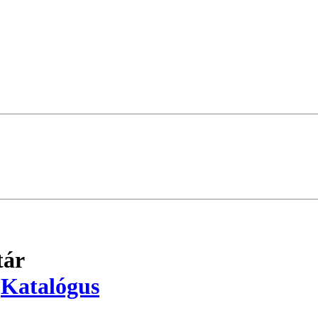
tár
Katalógus