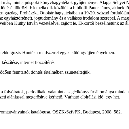
volt más, mint a püspöki könyvhagyatékok gyűjteménye. Alapja Séllyei
lődését tükrözi. Kiemelkedik közülük a bibliofil Pauer János, akinek 
en gazdag. Prohászka Ottokár hagyatékában a 19-20. század fordulóján
z egyháztörténet), jogtudomány és a vallásos irodalom szerepel. A magya
vekben Kuthy István vezetésével zajlott le. Ekkortól beszélhetünk az ál
 feldolgozás Huntéka rendszerrel egyes különgyűjteményekben.
készítése, internet-hozzáférés.
dően fenntartói döntés értelmében szüneteltetjük.
 folyóiratok, periodikák, valamint a segédkönyvtár állománya minden b
eti ajánlással megerősítve kérhető. Várható elbírálási idő: egy hét.
 nyomtatványainak katalógusa. OSZK-SzfvPK, Budapest, 2008. 582.
)