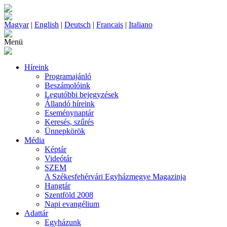
Magyar
|
English
|
Deutsch
|
Francais
|
Italiano
Menü
Híreink
Programajánló
Beszámolóink
Legutóbbi bejegyzések
Állandó híreink
Eseménynaptár
Keresés, szűrés
Ünnepkörök
Média
Képtár
Videótár
SZEM
A Székesfehérvári Egyházmegye Magazinja
Hangtár
Szentföld 2008
Napi evangélium
Adattár
Egyházunk