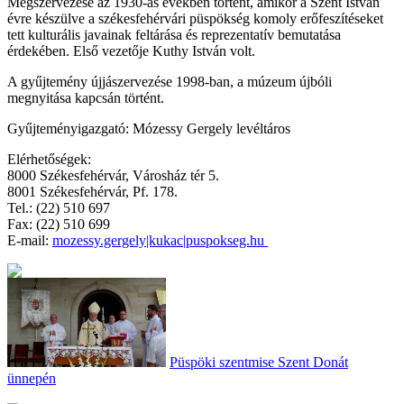
Megszervezése az 1930-as években történt, amikor a Szent István
évre készülve a székesfehérvári püspökség komoly erőfeszítéseket
tett kulturális javainak feltárása és reprezentatív bemutatása
érdekében. Első vezetője Kuthy István volt.
A gyűjtemény újjászervezése 1998-ban, a múzeum újbóli
megnyitása kapcsán történt.
Gyűjteményigazgató: Mózessy Gergely levéltáros
Elérhetőségek:
8000 Székesfehérvár, Városház tér 5.
8001 Székesfehérvár, Pf. 178.
Tel.: (22) 510 697
Fax: (22) 510 699
E-mail
:
mozessy.gergely|kukac|puspokseg.hu
Püspöki szentmise Szent Donát
ünnepén