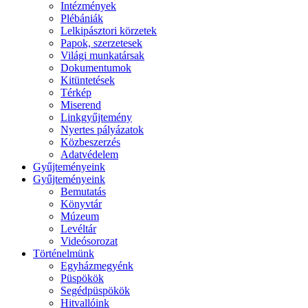
Intézmények
Plébániák
Lelkipásztori körzetek
Papok, szerzetesek
Világi munkatársak
Dokumentumok
Kitüntetések
Térkép
Miserend
Linkgyűjtemény
Nyertes pályázatok
Közbeszerzés
Adatvédelem
Gyűjteményeink
Gyűjteményeink
Bemutatás
Könyvtár
Múzeum
Levéltár
Videósorozat
Történelmünk
Egyházmegyénk
Püspökök
Segédpüspökök
Hitvallóink