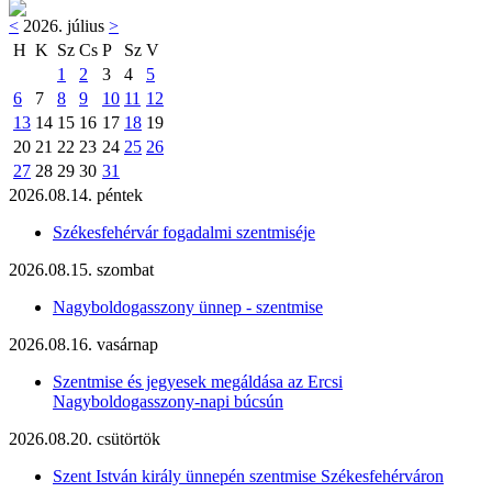
<
2026. július
>
H
K
Sz
Cs
P
Sz
V
1
2
3
4
5
6
7
8
9
10
11
12
13
14
15
16
17
18
19
20
21
22
23
24
25
26
27
28
29
30
31
2026.08.14. péntek
Székesfehérvár fogadalmi szentmiséje
2026.08.15. szombat
Nagyboldogasszony ünnep - szentmise
2026.08.16. vasárnap
Szentmise és jegyesek megáldása az Ercsi
Nagyboldogasszony-napi búcsún
2026.08.20. csütörtök
Szent István király ünnepén szentmise Székesfehérváron