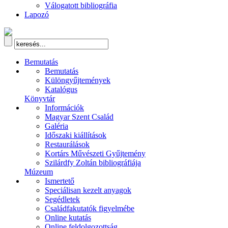
Válogatott bibliográfia
Lapozó
Bemutatás
Bemutatás
Különgyűjtemények
Katalógus
Könyvtár
Információk
Magyar Szent Család
Galéria
Időszaki kiállítások
Restaurálások
Kortárs Művészeti Gyűjtemény
Szilárdfy Zoltán bibliográfiája
Múzeum
Ismertető
Speciálisan kezelt anyagok
Segédletek
Családfakutatók figyelmébe
Online kutatás
Online feldolgozottság