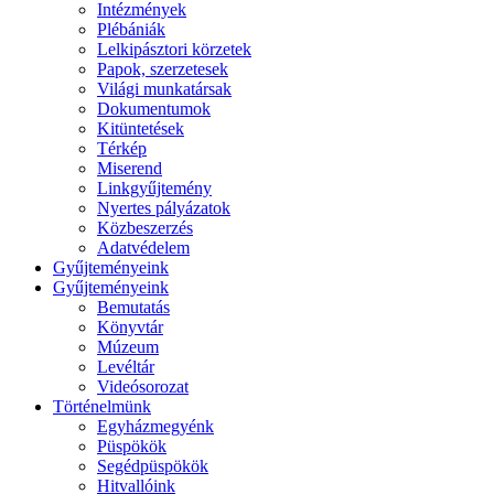
Intézmények
Plébániák
Lelkipásztori körzetek
Papok, szerzetesek
Világi munkatársak
Dokumentumok
Kitüntetések
Térkép
Miserend
Linkgyűjtemény
Nyertes pályázatok
Közbeszerzés
Adatvédelem
Gyűjteményeink
Gyűjteményeink
Bemutatás
Könyvtár
Múzeum
Levéltár
Videósorozat
Történelmünk
Egyházmegyénk
Püspökök
Segédpüspökök
Hitvallóink