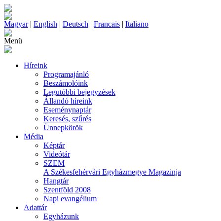
Magyar
|
English
|
Deutsch
|
Francais
|
Italiano
Menü
Híreink
Programajánló
Beszámolóink
Legutóbbi bejegyzések
Állandó híreink
Eseménynaptár
Keresés, szűrés
Ünnepkörök
Média
Képtár
Videótár
SZEM
A Székesfehérvári Egyházmegye Magazinja
Hangtár
Szentföld 2008
Napi evangélium
Adattár
Egyházunk