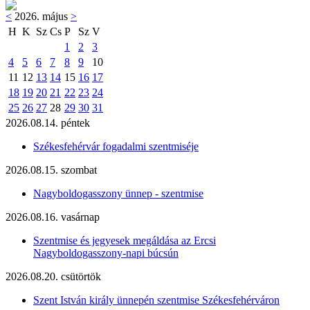
<
2026. május
>
H
K
Sz
Cs
P
Sz
V
1
2
3
4
5
6
7
8
9
10
11
12
13
14
15
16
17
18
19
20
21
22
23
24
25
26
27
28
29
30
31
2026.08.14. péntek
Székesfehérvár fogadalmi szentmiséje
2026.08.15. szombat
Nagyboldogasszony ünnep - szentmise
2026.08.16. vasárnap
Szentmise és jegyesek megáldása az Ercsi
Nagyboldogasszony-napi búcsún
2026.08.20. csütörtök
Szent István király ünnepén szentmise Székesfehérváron