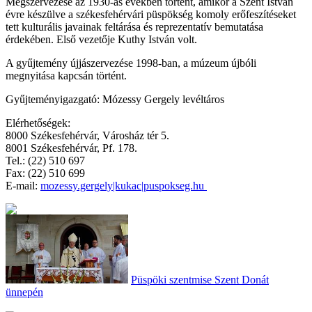
Megszervezése az 1930-as években történt, amikor a Szent István
évre készülve a székesfehérvári püspökség komoly erőfeszítéseket
tett kulturális javainak feltárása és reprezentatív bemutatása
érdekében. Első vezetője Kuthy István volt.
A gyűjtemény újjászervezése 1998-ban, a múzeum újbóli
megnyitása kapcsán történt.
Gyűjteményigazgató: Mózessy Gergely levéltáros
Elérhetőségek:
8000 Székesfehérvár, Városház tér 5.
8001 Székesfehérvár, Pf. 178.
Tel.: (22) 510 697
Fax: (22) 510 699
E-mail
:
mozessy.gergely|kukac|puspokseg.hu
Püspöki szentmise Szent Donát
ünnepén