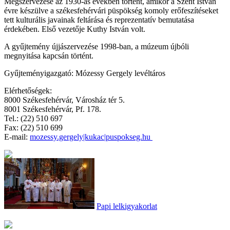
Megszervezése az 1930-as években történt, amikor a Szent István
évre készülve a székesfehérvári püspökség komoly erőfeszítéseket
tett kulturális javainak feltárása és reprezentatív bemutatása
érdekében. Első vezetője Kuthy István volt.
A gyűjtemény újjászervezése 1998-ban, a múzeum újbóli
megnyitása kapcsán történt.
Gyűjteményigazgató: Mózessy Gergely levéltáros
Elérhetőségek:
8000 Székesfehérvár, Városház tér 5.
8001 Székesfehérvár, Pf. 178.
Tel.: (22) 510 697
Fax: (22) 510 699
E-mail
:
mozessy.gergely|kukac|puspokseg.hu
Papi lelkigyakorlat