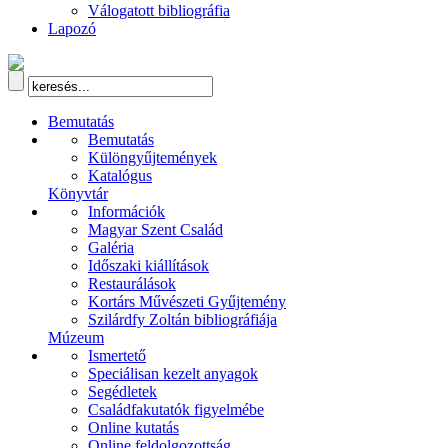
Válogatott bibliográfia
Lapozó
Bemutatás
Bemutatás
Különgyűjtemények
Katalógus
Könyvtár
Információk
Magyar Szent Család
Galéria
Időszaki kiállítások
Restaurálások
Kortárs Művészeti Gyűjtemény
Szilárdfy Zoltán bibliográfiája
Múzeum
Ismertető
Speciálisan kezelt anyagok
Segédletek
Családfakutatók figyelmébe
Online kutatás
Online feldolgozottság