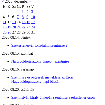
<
2023. december
>
H
K
Sz
Cs
P
Sz
V
1
2
3
4
5
6
7
8
9
10
11
12
13
14
15
16
17
18
19
20
21
22
23
24
25
26
27
28
29
30
31
2026.08.14. péntek
Székesfehérvár fogadalmi szentmiséje
2026.08.15. szombat
Nagyboldogasszony ünnep - szentmise
2026.08.16. vasárnap
Szentmise és jegyesek megáldása az Ercsi
Nagyboldogasszony-napi búcsún
2026.08.20. csütörtök
Szent István király ünnepén szentmise Székesfehérváron