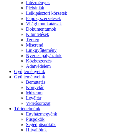
Intézmények
Plébániák
Lelkipásztori körzetek
Papok, szerzetesek
Világi munkatársak
Dokumentumok
Kitüntetések
Térkép
Miserend
Linkgyűjtemény
Nyertes pályázatok
Közbeszerzés
Adatvédelem
Gyűjteményeink
Gyűjteményeink
Bemutatás
Könyvtár
Múzeum
Levéltár
Videósorozat
Történelmünk
Egyházmegyénk
Püspökök
Segédpüspökök
Hitvallóink