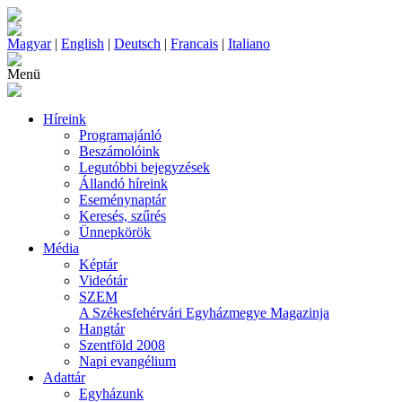
Magyar
|
English
|
Deutsch
|
Francais
|
Italiano
Menü
Híreink
Programajánló
Beszámolóink
Legutóbbi bejegyzések
Állandó híreink
Eseménynaptár
Keresés, szűrés
Ünnepkörök
Média
Képtár
Videótár
SZEM
A Székesfehérvári Egyházmegye Magazinja
Hangtár
Szentföld 2008
Napi evangélium
Adattár
Egyházunk