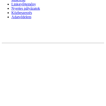
Linkgyűjtemény
Nyertes pályázatok
Közbeszerzés
Adatvédelem