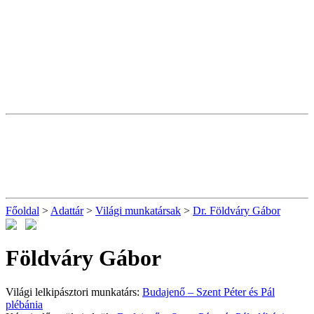
Főoldal
>
Adattár
>
Világi munkatársak
>
Dr. Földváry Gábor
Földváry Gábor
Világi lelkipásztori munkatárs:
Budajenő – Szent Péter és Pál
plébánia