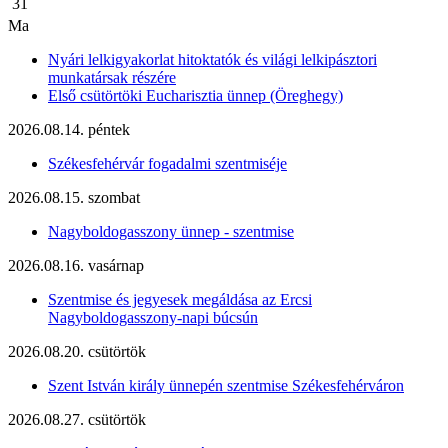
31
Ma
Nyári lelkigyakorlat hitoktatók és világi lelkipásztori
munkatársak részére
Első csütörtöki Eucharisztia ünnep (Öreghegy)
2026.08.14. péntek
Székesfehérvár fogadalmi szentmiséje
2026.08.15. szombat
Nagyboldogasszony ünnep - szentmise
2026.08.16. vasárnap
Szentmise és jegyesek megáldása az Ercsi
Nagyboldogasszony-napi búcsún
2026.08.20. csütörtök
Szent István király ünnepén szentmise Székesfehérváron
2026.08.27. csütörtök