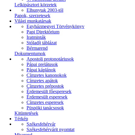
Lelkipásztori körzetek
Elhunytak 2003-tól
Papok, szerzetesek
Világi munkatársak
Egyházmegyei Törvénykönyv
Papi Direktórium
Iratminták
Stóladíj táblázat
Bérmarend
Dokumentumok
Apostoli protonotáriusok
Pápai prelátusok
Pápai káplánok
Címzetes kanonokok
Címzetes apátok
Címzetes prépostok
Érdemesült főesperesek
Érdemesült esperesek
Címzetes esperesek
Püspöki tanácsosok
Kitüntetések
Térkép
Székesfehérvár
Székesfehérvárit nyomtat
Miserend