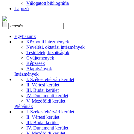
Válogatott bibliográfia
Lapozó
Egyházunk
Központi intézmények
Nevelési, oktatási intézmények
Testületek, bizottságok
Gyűjtemények
Képzések
Alapítványok
Intézmények
I. Székesfehérvári kerület
II. Vértesi kerület
III. Budai kerület
IV. Dunamenti kerület
V. Mezőföldi kerület
Plébániák
I. Székesfehérvári kerület
II. Vértesi kerület
III. Budai kerület
IV. Dunamenti kerület
V. Mezőföldi kerület