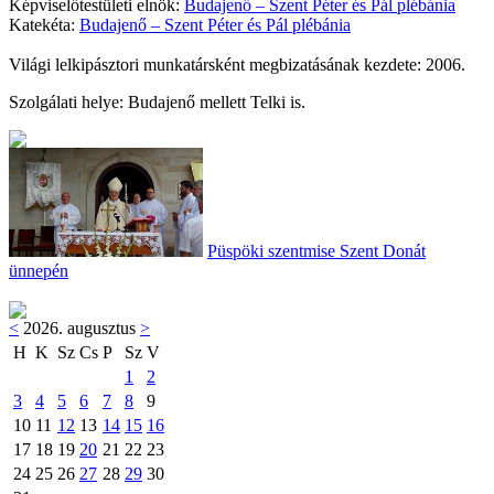
Képviselőtestületi elnök:
Budajenő – Szent Péter és Pál plébánia
Katekéta:
Budajenő – Szent Péter és Pál plébánia
Világi lelkipásztori munkatársként megbizatásának kezdete: 2006.
Szolgálati helye: Budajenő mellett Telki is.
Püspöki szentmise Szent Donát
ünnepén
<
2026. augusztus
>
H
K
Sz
Cs
P
Sz
V
1
2
3
4
5
6
7
8
9
10
11
12
13
14
15
16
17
18
19
20
21
22
23
24
25
26
27
28
29
30