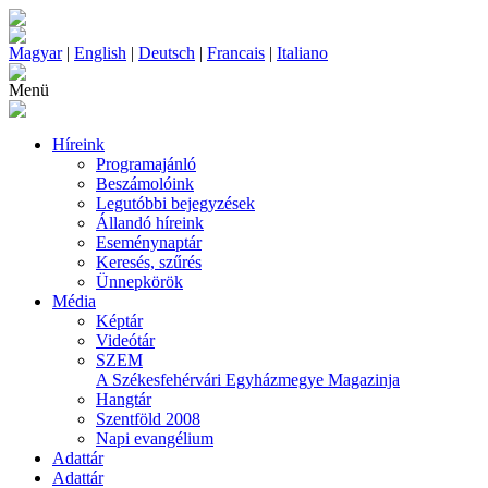
Magyar
|
English
|
Deutsch
|
Francais
|
Italiano
Menü
Híreink
Programajánló
Beszámolóink
Legutóbbi bejegyzések
Állandó híreink
Eseménynaptár
Keresés, szűrés
Ünnepkörök
Média
Képtár
Videótár
SZEM
A Székesfehérvári Egyházmegye Magazinja
Hangtár
Szentföld 2008
Napi evangélium
Adattár
Adattár