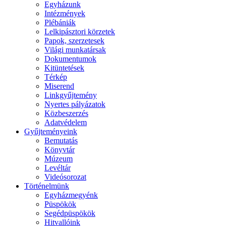
Egyházunk
Intézmények
Plébániák
Lelkipásztori körzetek
Papok, szerzetesek
Világi munkatársak
Dokumentumok
Kitüntetések
Térkép
Miserend
Linkgyűjtemény
Nyertes pályázatok
Közbeszerzés
Adatvédelem
Gyűjteményeink
Bemutatás
Könyvtár
Múzeum
Levéltár
Videósorozat
Történelmünk
Egyházmegyénk
Püspökök
Segédpüspökök
Hitvallóink