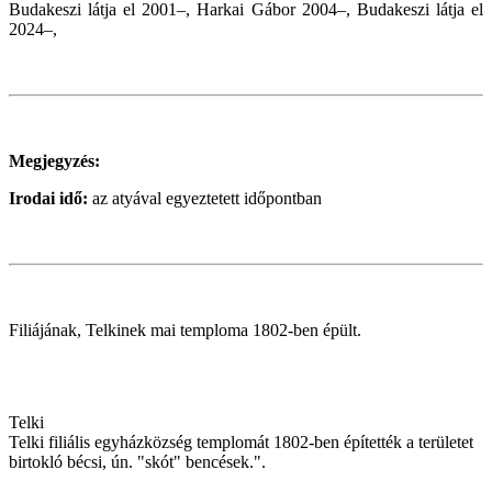
Budakeszi látja el 2001–, Harkai Gábor 2004–,
Budakeszi látja el
2024–,
Megjegyzés:
Irodai idő:
az atyával egyeztetett időpontban
Filiájának, Telkinek mai temploma 1802-ben épült.
Telki
Telki filiális egyházközség templomát 1802-ben építették a területet
birtokló bécsi, ún. "skót" bencések.".