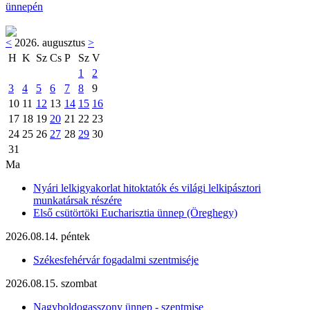
ünnepén
<
2026. augusztus
>
H
K
Sz
Cs
P
Sz
V
1
2
3
4
5
6
7
8
9
10
11
12
13
14
15
16
17
18
19
20
21
22
23
24
25
26
27
28
29
30
31
Ma
Nyári lelkigyakorlat hitoktatók és világi lelkipásztori
munkatársak részére
Első csütörtöki Eucharisztia ünnep (Öreghegy)
2026.08.14. péntek
Székesfehérvár fogadalmi szentmiséje
2026.08.15. szombat
Nagyboldogasszony ünnep - szentmise