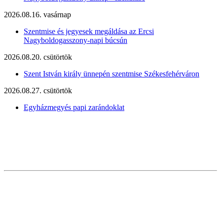
2026.08.16. vasárnap
Szentmise és jegyesek megáldása az Ercsi
Nagyboldogasszony-napi búcsún
2026.08.20. csütörtök
Szent István király ünnepén szentmise Székesfehérváron
2026.08.27. csütörtök
Egyházmegyés papi zarándoklat