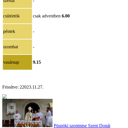
szerda
-
csütörtök
csak adventben
6.00
péntek
-
szombat
-
vasárnap
9.15
Frissítve:
2
2023.11.27.
Püspöki szentmise Szent Donát