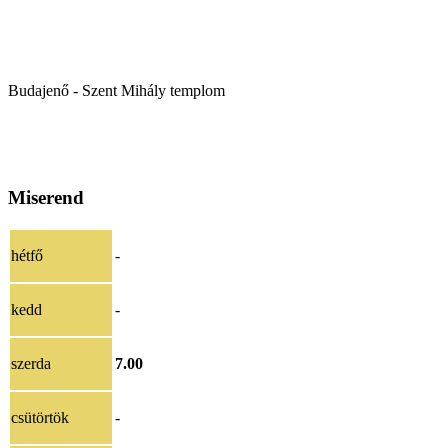
Budajenő - Szent Mihály templom
Miserend
hétfő
-
kedd
-
szerda
7.00
csütörtök
-