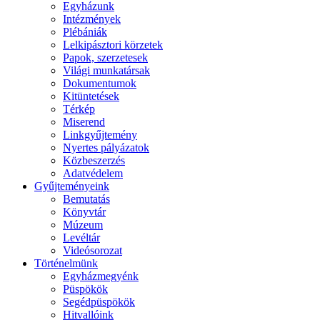
Egyházunk
Intézmények
Plébániák
Lelkipásztori körzetek
Papok, szerzetesek
Világi munkatársak
Dokumentumok
Kitüntetések
Térkép
Miserend
Linkgyűjtemény
Nyertes pályázatok
Közbeszerzés
Adatvédelem
Gyűjteményeink
Bemutatás
Könyvtár
Múzeum
Levéltár
Videósorozat
Történelmünk
Egyházmegyénk
Püspökök
Segédpüspökök
Hitvallóink