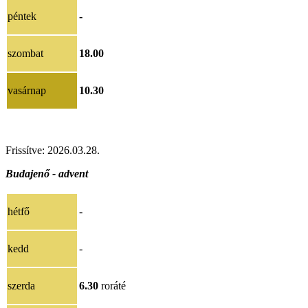
péntek
-
szombat
18.00
vasárnap
10.30
Frissítve: 2026.03.28.
Budajenő - advent
hétfő
-
kedd
-
szerda
6.30
roráté