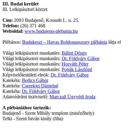
III. Budai kerület
III. Lelkipásztori körzet
Cím:
2093 Budajenő, Kossuth L. u. 25.
Telefon:
(26) 371 468
Weboldal:
www.budajeno-plebania.hu
Plébános:
Budakeszi – Havas Boldogasszony plébánia
látja el
Világi lelkipásztori munkatárs:
Bálint Dénes
Világi lelkipásztori munkatárs:
Dr. Földváry Gábor
Világi lelkipásztori munkatárs:
Horváth Péter
Világi lelkipásztori munkatárs:
Pojják Lászlóné
Képviselőtestületi elnök:
Dr. Földváry Gábor
Katekéta:
Bedics Gábor
Katekéta:
Cserekjei Dánielné
Katekéta:
Dr. Földváry Gábor
Adatvédelmi tisztviselő:
Marczali Ügyvédi Iroda
A plébániához tartozik:
Budajenő - Szent Mihály templom (misézőhely)
Telki - Szent István király (filia)