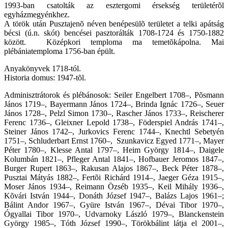
1993-ban csatolták az esztergomi érsekség területérõl
egyházmegyénkhez.
A török után Pusztajenõ néven benépesülõ területet a telki apátság
bécsi (ú.n. skót) bencései pasztorálták 1708-1724 és 1750-1882
között. Középkori temploma ma temetõkápolna. Mai
plébániatemploma 1756-ban épült.
Anyakönyvek 1718-tól.
Historia domus: 1947-tõl.
Adminisztrátorok és plébánosok: Seiler Engelbert 1708–, Põsmann
János 1719–, Bayermann János 1724–, Brinda Ignác 1726–, Seuer
János 1728–, Pelzl Simon 1730–, Rascher János 1733–, Reischerer
Ferenc 1736–, Gleixner Lepold 1738–, Föderspiel András 1741–,
Steiner János 1742–, Jurkovics Ferenc 1744–, Knechtl Sebetyén
1751–, Schluderbart Ernst 1760–, Szunkavicz Egyed 1771–, Mayer
Péter 1780–, Klesse Antal 1797–, Heim György 1814–, Daigele
Kolumbán 1821–, Pfleger Antal 1841–, Hofbauer Jeromos 1847–,
Burger Rupert 1863–, Rakusan Alajos 1867–, Beck Péter 1878–,
Pusztai Mátyás 1882–, Fertõi Richárd 1914–, Jaeger Géza 1915–,
Moser János 1934–, Reimann Özséb 1935–, Keil Mihály 1936–,
Kõvári István 1944–, Donáth József 1947–, Balázs Lajos 1961–;
Bálint Andor 1967–, Gyüre István 1967–, Dévai Tibor 1970–,
Ógyallai Tibor 1970–, Udvarnoky László 1979–, Blanckenstein
György 1985–, Tóth József 1990–, Törökbálint látja el 2001–,