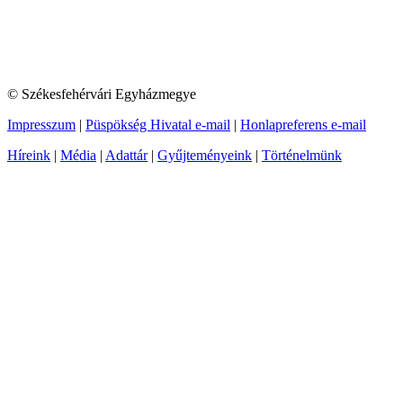
© Székesfehérvári Egyházmegye
Impresszum
|
Püspökség Hivatal e-mail
|
Honlapreferens e-mail
Híreink
|
Média
|
Adattár
|
Gyűjteményeink
|
Történelmünk