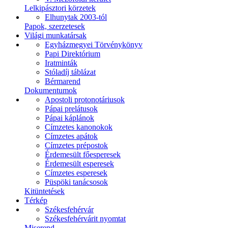
Lelkipásztori körzetek
Elhunytak 2003-tól
Papok, szerzetesek
Világi munkatársak
Egyházmegyei Törvénykönyv
Papi Direktórium
Iratminták
Stóladíj táblázat
Bérmarend
Dokumentumok
Apostoli protonotáriusok
Pápai prelátusok
Pápai káplánok
Címzetes kanonokok
Címzetes apátok
Címzetes prépostok
Érdemesült főesperesek
Érdemesült esperesek
Címzetes esperesek
Püspöki tanácsosok
Kitüntetések
Térkép
Székesfehérvár
Székesfehérvárit nyomtat
Miserend