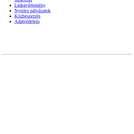
Linkgyűjtemény
Nyertes pályázatok
Közbeszerzés
Adatvédelem