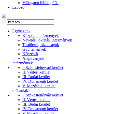
Válogatott bibliográfia
Lapozó
Egyházunk
Központi intézmények
Nevelési, oktatási intézmények
Testületek, bizottságok
Gyűjtemények
Képzések
Alapítványok
Intézmények
I. Székesfehérvári kerület
II. Vértesi kerület
III. Budai kerület
IV. Dunamenti kerület
V. Mezőföldi kerület
Plébániák
I. Székesfehérvári kerület
II. Vértesi kerület
III. Budai kerület
IV. Dunamenti kerület
V. Mezőföldi kerület