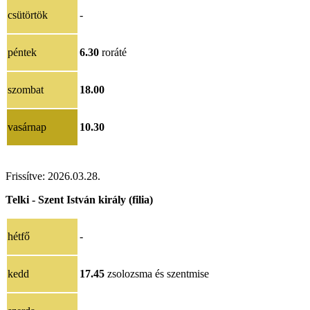
csütörtök
-
péntek
6.30
roráté
szombat
18.00
vasárnap
10.30
Frissítve:
2026.03.28.
Telki - Szent István király (filia)
hétfő
-
kedd
17.45
zsolozsma és szentmise