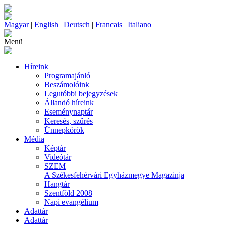
Magyar
|
English
|
Deutsch
|
Francais
|
Italiano
Menü
Híreink
Programajánló
Beszámolóink
Legutóbbi bejegyzések
Állandó híreink
Eseménynaptár
Keresés, szűrés
Ünnepkörök
Média
Képtár
Videótár
SZEM
A Székesfehérvári Egyházmegye Magazinja
Hangtár
Szentföld 2008
Napi evangélium
Adattár
Adattár