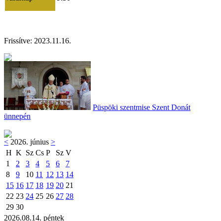
Frissítve:
2023.11.16
.
Püspöki szentmise Szent Donát
ünnepén
<
2026. június
>
H
K
Sz
Cs
P
Sz
V
1
2
3
4
5
6
7
8
9
10
11
12
13
14
15
16
17
18
19
20
21
22
23
24
25
26
27
28
29
30
2026.08.14. péntek