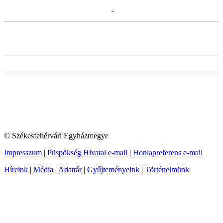
© Székesfehérvári Egyházmegye
Impresszum
|
Püspökség Hivatal e-mail
|
Honlapreferens e-mail
Híreink
|
Média
|
Adattár
|
Gyűjteményeink
|
Történelmünk