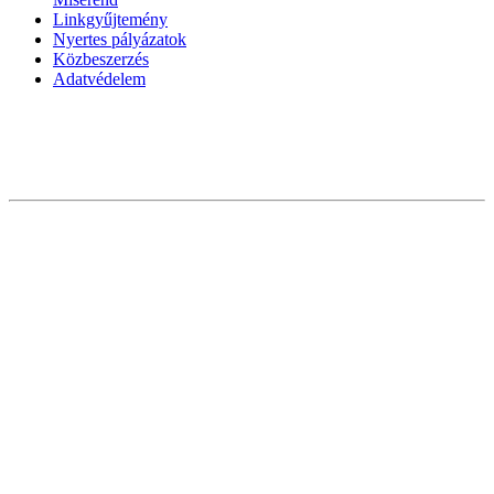
Linkgyűjtemény
Nyertes pályázatok
Közbeszerzés
Adatvédelem