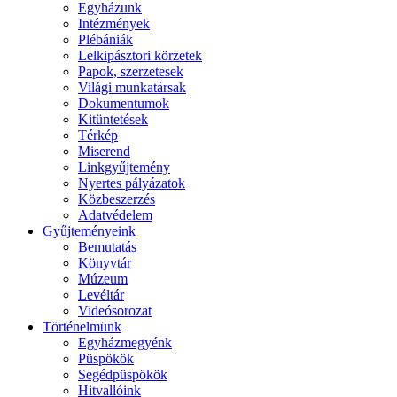
Egyházunk
Intézmények
Plébániák
Lelkipásztori körzetek
Papok, szerzetesek
Világi munkatársak
Dokumentumok
Kitüntetések
Térkép
Miserend
Linkgyűjtemény
Nyertes pályázatok
Közbeszerzés
Adatvédelem
Gyűjteményeink
Bemutatás
Könyvtár
Múzeum
Levéltár
Videósorozat
Történelmünk
Egyházmegyénk
Püspökök
Segédpüspökök
Hitvallóink