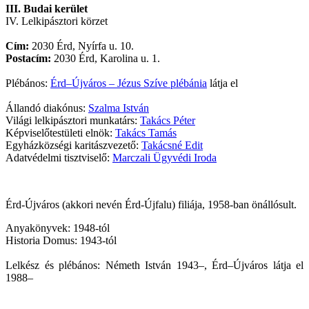
III. Budai kerület
IV. Lelkipásztori körzet
Cím:
2030 Érd, Nyírfa u. 10.
Postacím:
2030 Érd, Karolina u. 1.
Plébános:
Érd–Újváros – Jézus Szíve plébánia
látja el
Állandó diakónus:
Szalma István
Világi lelkipásztori munkatárs:
Takács Péter
Képviselőtestületi elnök:
Takács Tamás
Egyházközségi karitászvezető:
Takácsné Edit
Adatvédelmi tisztviselő:
Marczali Ügyvédi Iroda
Érd-Újváros (akkori nevén Érd-Újfalu) filiája, 1958-ban önállósult.
Anyakönyvek: 1948-tól
Historia Domus: 1943-tól
Lelkész és plébános: Németh István 1943–, Érd–Újváros látja el
1988–