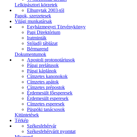
Lelkipásztori körzetek
Elhunytak 2003-tól
Papok, szerzetesek
Világi munkatársak
Egyházmegyei Törvénykönyv
Papi Direktórium
Iratminták
Stóladíj táblázat
Bérmarend
Dokumentumok
Apostoli protonotáriusok
Pápai prelátusok
Pápai káplánok
Címzetes kanonokok
Címzetes apátok
Címzetes prépostok
Érdemesült főesperesek
Érdemesült esperesek
Címzetes esperesek
Püspöki tanácsosok
Kitüntetések
Térkép
Székesfehérvár
Székesfehérvárit nyomtat
Miserend