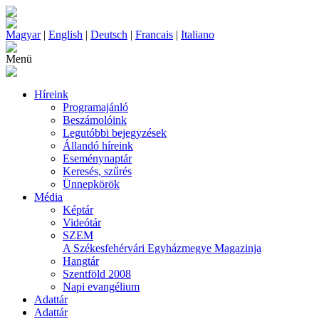
Magyar
|
English
|
Deutsch
|
Francais
|
Italiano
Menü
Híreink
Programajánló
Beszámolóink
Legutóbbi bejegyzések
Állandó híreink
Eseménynaptár
Keresés, szűrés
Ünnepkörök
Média
Képtár
Videótár
SZEM
A Székesfehérvári Egyházmegye Magazinja
Hangtár
Szentföld 2008
Napi evangélium
Adattár
Adattár