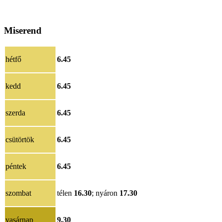
Miserend
hétfő
6.45
kedd
6.45
szerda
6.45
csütörtök
6.45
péntek
6.45
szombat
télen
16.30
; nyáron
17.30
vasárnap
9.30