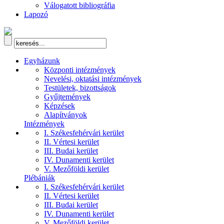
Válogatott bibliográfia
Lapozó
Egyházunk
Központi intézmények
Nevelési, oktatási intézmények
Testületek, bizottságok
Gyűjtemények
Képzések
Alapítványok
Intézmények
I. Székesfehérvári kerület
II. Vértesi kerület
III. Budai kerület
IV. Dunamenti kerület
V. Mezőföldi kerület
Plébániák
I. Székesfehérvári kerület
II. Vértesi kerület
III. Budai kerület
IV. Dunamenti kerület
V. Mezőföldi kerület