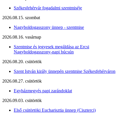
Székesfehérvár fogadalmi szentmiséje
2026.08.15. szombat
Nagyboldogasszony ünnep - szentmise
2026.08.16. vasárnap
Szentmise és jegyesek megáldása az Ercsi
Nagyboldogasszony-napi búcsún
2026.08.20. csütörtök
Szent István király ünnepén szentmise Székesfehérváron
2026.08.27. csütörtök
Egyházmegyés papi zarándoklat
2026.09.03. csütörtök
Első csütörtöki Eucharisztia ünnep (Ciszterci)