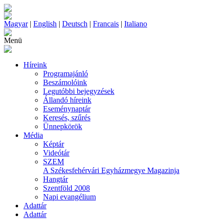
Magyar
|
English
|
Deutsch
|
Francais
|
Italiano
Menü
Híreink
Programajánló
Beszámolóink
Legutóbbi bejegyzések
Állandó híreink
Eseménynaptár
Keresés, szűrés
Ünnepkörök
Média
Képtár
Videótár
SZEM
A Székesfehérvári Egyházmegye Magazinja
Hangtár
Szentföld 2008
Napi evangélium
Adattár
Adattár