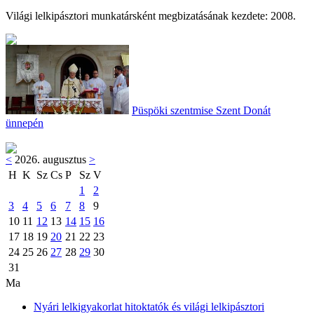
Világi lelkipásztori munkatársként megbizatásának kezdete: 2008.
Püspöki szentmise Szent Donát
ünnepén
<
2026. augusztus
>
H
K
Sz
Cs
P
Sz
V
1
2
3
4
5
6
7
8
9
10
11
12
13
14
15
16
17
18
19
20
21
22
23
24
25
26
27
28
29
30
31
Ma
Nyári lelkigyakorlat hitoktatók és világi lelkipásztori