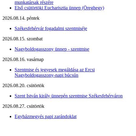
munkatársak részére
Első csütörtöki Eucharisztia ünnep (Öreghegy)
2026.08.14. péntek
Székesfehérvár fogadalmi szentmiséje
2026.08.15. szombat
Nagyboldogasszony ünnep - szentmise
2026.08.16. vasárnap
Szentmise és jegyesek megáldása az Ercsi
Nagyboldogasszony-napi búcsún
2026.08.20. csütörtök
Szent István király ünnepén szentmise Székesfehérváron
2026.08.27. csütörtök
Egyházmegyés papi zarándoklat