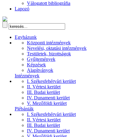
Válogatott bibliográfia
Lapozó
Egyházunk
Központi intézmények
Nevelési, oktatási intézmények
Testületek, bizottságok
Gyűjtemények
Képzések
Alapítványok
Intézmények
I. Székesfehérvári kerület
II. Vértesi kerület
III. Budai kerület
IV. Dunamenti kerület
V. Mezőföldi kerület
Plébániák
I. Székesfehérvári kerület
II. Vértesi kerület
III. Budai kerület
IV. Dunamenti kerület
V. Mezőföldi kerület