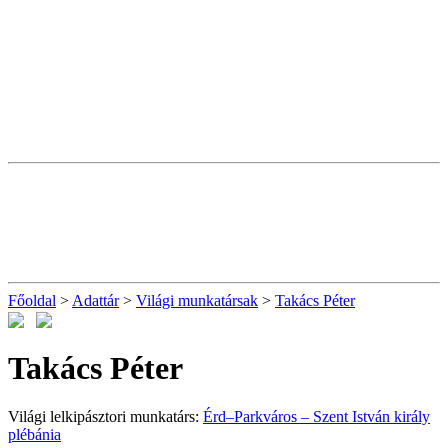
Főoldal
>
Adattár
>
Világi munkatársak
>
Takács Péter
Takács Péter
Világi lelkipásztori munkatárs:
Érd–Parkváros – Szent István király
plébánia