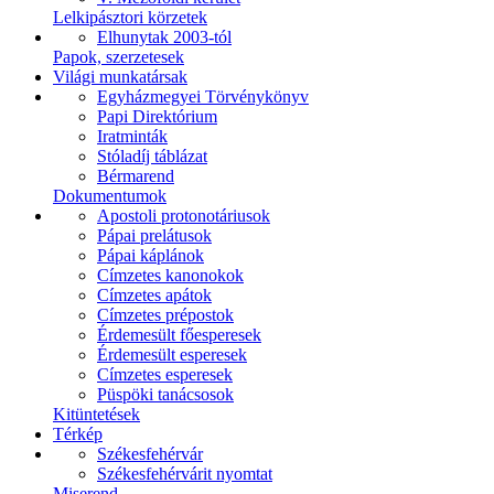
Lelkipásztori körzetek
Elhunytak 2003-tól
Papok, szerzetesek
Világi munkatársak
Egyházmegyei Törvénykönyv
Papi Direktórium
Iratminták
Stóladíj táblázat
Bérmarend
Dokumentumok
Apostoli protonotáriusok
Pápai prelátusok
Pápai káplánok
Címzetes kanonokok
Címzetes apátok
Címzetes prépostok
Érdemesült főesperesek
Érdemesült esperesek
Címzetes esperesek
Püspöki tanácsosok
Kitüntetések
Térkép
Székesfehérvár
Székesfehérvárit nyomtat
Miserend