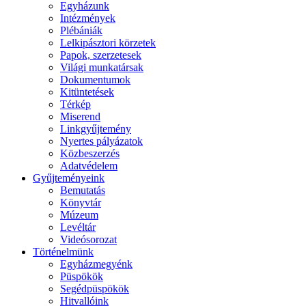
Egyházunk
Intézmények
Plébániák
Lelkipásztori körzetek
Papok, szerzetesek
Világi munkatársak
Dokumentumok
Kitüntetések
Térkép
Miserend
Linkgyűjtemény
Nyertes pályázatok
Közbeszerzés
Adatvédelem
Gyűjteményeink
Bemutatás
Könyvtár
Múzeum
Levéltár
Videósorozat
Történelmünk
Egyházmegyénk
Püspökök
Segédpüspökök
Hitvallóink