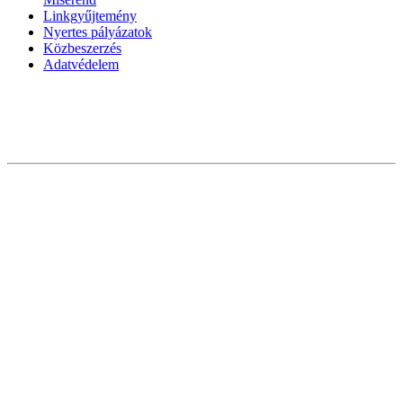
Linkgyűjtemény
Nyertes pályázatok
Közbeszerzés
Adatvédelem