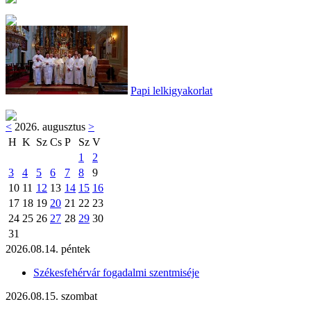
Papi lelkigyakorlat
<
2026. augusztus
>
H
K
Sz
Cs
P
Sz
V
1
2
3
4
5
6
7
8
9
10
11
12
13
14
15
16
17
18
19
20
21
22
23
24
25
26
27
28
29
30
31
2026.08.14. péntek
Székesfehérvár fogadalmi szentmiséje
2026.08.15. szombat