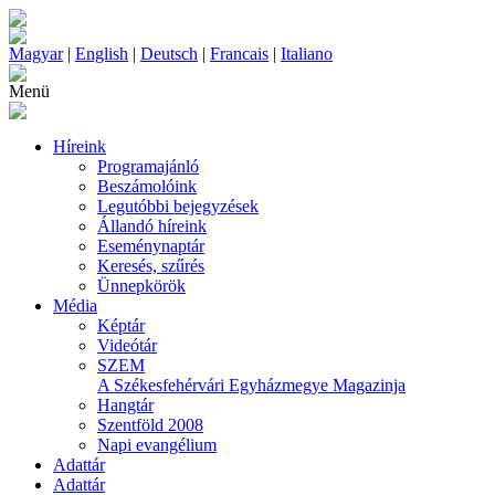
Magyar
|
English
|
Deutsch
|
Francais
|
Italiano
Menü
Híreink
Programajánló
Beszámolóink
Legutóbbi bejegyzések
Állandó híreink
Eseménynaptár
Keresés, szűrés
Ünnepkörök
Média
Képtár
Videótár
SZEM
A Székesfehérvári Egyházmegye Magazinja
Hangtár
Szentföld 2008
Napi evangélium
Adattár
Adattár