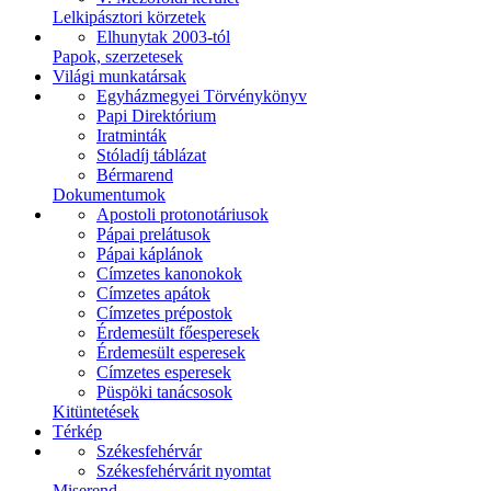
Lelkipásztori körzetek
Elhunytak 2003-tól
Papok, szerzetesek
Világi munkatársak
Egyházmegyei Törvénykönyv
Papi Direktórium
Iratminták
Stóladíj táblázat
Bérmarend
Dokumentumok
Apostoli protonotáriusok
Pápai prelátusok
Pápai káplánok
Címzetes kanonokok
Címzetes apátok
Címzetes prépostok
Érdemesült főesperesek
Érdemesült esperesek
Címzetes esperesek
Püspöki tanácsosok
Kitüntetések
Térkép
Székesfehérvár
Székesfehérvárit nyomtat
Miserend