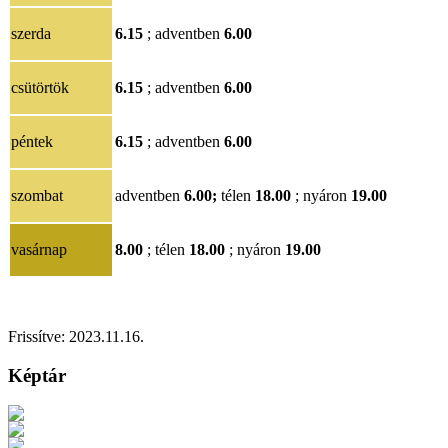
szerda
6.15
; adventben
6.00
csütörtök
6.15
; adventben
6.00
péntek
6.15
; adventben
6.00
szombat
adventben
6.00;
télen
18.00
; nyáron
19.00
vasárnap
8.00
; télen
18.00
; nyáron
19.00
Frissítve:
2023.11.16
.
Képtár