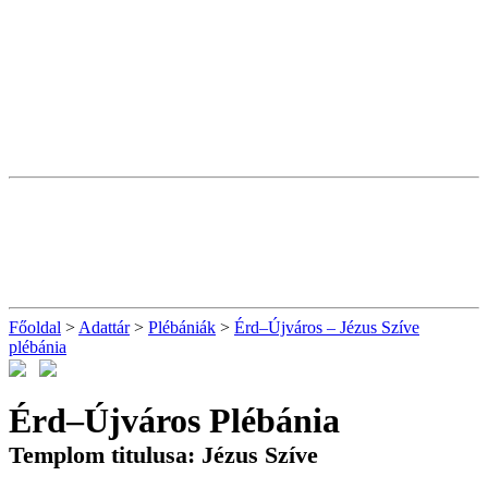
Főoldal
>
Adattár
>
Plébániák
>
Érd–Újváros – Jézus Szíve
plébánia
Érd–Újváros Plébánia
Templom titulusa: Jézus Szíve