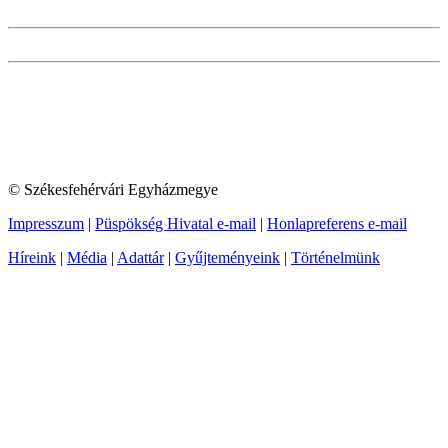
© Székesfehérvári Egyházmegye
Impresszum
|
Püspökség Hivatal e-mail
|
Honlapreferens e-mail
Híreink
|
Média
|
Adattár
|
Gyűjteményeink
|
Történelmünk