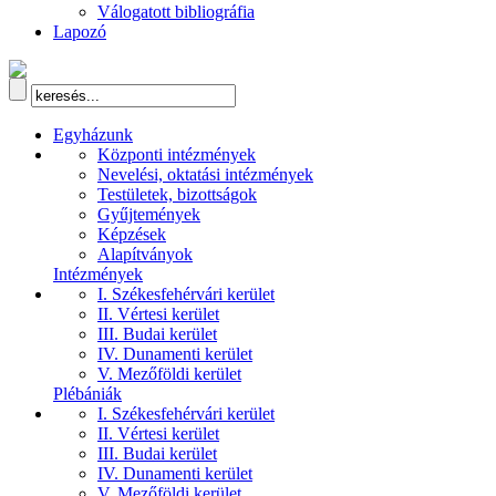
Válogatott bibliográfia
Lapozó
Egyházunk
Központi intézmények
Nevelési, oktatási intézmények
Testületek, bizottságok
Gyűjtemények
Képzések
Alapítványok
Intézmények
I. Székesfehérvári kerület
II. Vértesi kerület
III. Budai kerület
IV. Dunamenti kerület
V. Mezőföldi kerület
Plébániák
I. Székesfehérvári kerület
II. Vértesi kerület
III. Budai kerület
IV. Dunamenti kerület
V. Mezőföldi kerület