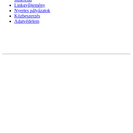
Linkgyűjtemény
Nyertes pályázatok
Közbeszerzés
Adatvédelem