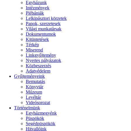
Egyházunk
Intézmények
Plébániák
Lelkipásztori körzetek
Papok, szerzetesek
Világi munkatársak
Dokumentumok
Kitüntetések
Térkép
Miserend
Linkgyűjtemény
Nyertes pályázatok
Közbeszerzés
Adatvédelem
Gyűjteményeink
Bemutatás
Könyvtár
Múzeum
Levéltár
Videósorozat
Történelmünk
Egyházmegyénk
Püspökök
Segédpüspökök
Hitvallóink