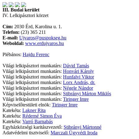
III. Budai kerület
IV. Lelkipásztori körzet
Cím:
2030 Érd, Karolina u. 1.
Telefon:
(23) 365 211
E-mail:
Ujvaros@puspokseg.hu
Weboldal:
www.erdujvaros.hu
Plébános:
Hajdu Ferenc
Világi lelkipásztori munkatárs:
Dávid Tamás
Világi lelkipásztori munkatárs:
Honvári Károly
Világi lelkipásztori munkatárs:
Hunfalvi Viktor
Világi lelkipásztori munkatárs:
Lorx András, dr.
Világi lelkipásztori munkatárs:
Négele Nándor
Világi lelkipásztori munkatárs:
Stibrányi Márton Miklós
Világi lelkipásztori munkatárs:
Tiringer Imre
Képviselőtestületi elnök:
Tiringer Imre
Katekéta:
Lakner Rita
Katekéta:
Réderné Simon Éva
Katekéta:
Varró Barnabás
Egyházközségi karitászvezető:
Stibrányi Mártonné
Adatvédelmi tisztviselő:
Marczali Ügyvédi Iroda