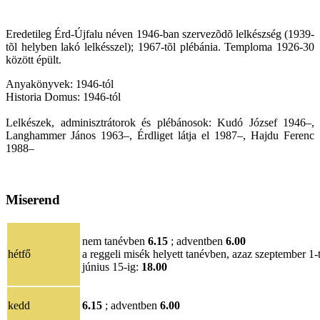
Eredetileg Érd-Újfalu néven 1946-ban szervezõdõ lelkészség (1939-
tõl helyben lakó lelkésszel); 1967-tõl plébánia. Temploma 1926-30
között épült.
Anyakönyvek: 1946-tól
Historia Domus: 1946-tól
Lelkészek, adminisztrátorok és plébánosok: Kudó József 1946–,
Langhammer János 1963–, Érdliget látja el 1987–, Hajdu Ferenc
1988–
Miserend
nem tanévben
6.15
; adventben
6.00
hétfő
a reggeli misék helyett tanévben, azaz szeptember 1-
június 15-ig:
18.00
kedd
6.15
; adventben
6.00