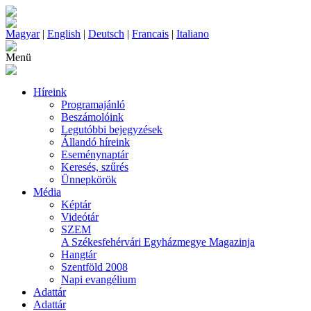
Magyar
|
English
|
Deutsch
|
Francais
|
Italiano
Menü
Híreink
Programajánló
Beszámolóink
Legutóbbi bejegyzések
Állandó híreink
Eseménynaptár
Keresés, szűrés
Ünnepkörök
Média
Képtár
Videótár
SZEM
A Székesfehérvári Egyházmegye Magazinja
Hangtár
Szentföld 2008
Napi evangélium
Adattár
Adattár