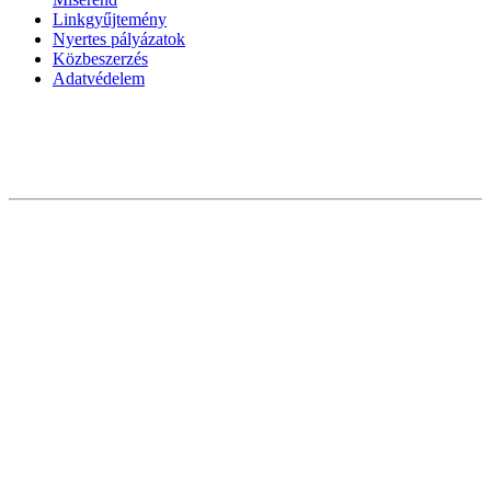
Linkgyűjtemény
Nyertes pályázatok
Közbeszerzés
Adatvédelem