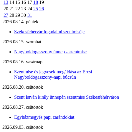
13
14
15
16
17
18
19
20
21
22
23
24
25
26
27
28
29
30
31
2026.08.14. péntek
Székesfehérvár fogadalmi szentmiséje
2026.08.15. szombat
Nagyboldogasszony ünnep - szentmise
2026.08.16. vasárnap
Szentmise és jegyesek megáldása az Ercsi
Nagyboldogasszony-napi búcsún
2026.08.20. csütörtök
Szent István király ünnepén szentmise Székesfehérváron
2026.08.27. csütörtök
Egyházmegyés papi zarándoklat
2026.09.03. csütörtök