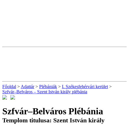
Főoldal
>
Adattár
>
Plébániák
>
I. Székesfehérvári kerület
>
Szfvár–Belváros – Szent István király plébánia
Szfvár–Belváros Plébánia
Templom titulusa: Szent István király