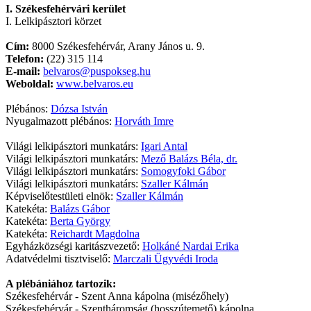
I. Székesfehérvári kerület
I. Lelkipásztori körzet
Cím:
8000 Székesfehérvár, Arany János u. 9.
Telefon:
(22) 315 114
E-mail:
belvaros@puspokseg.hu
Weboldal:
www.belvaros.eu
Plébános:
Dózsa István
Nyugalmazott plébános:
Horváth Imre
Világi lelkipásztori munkatárs:
Igari Antal
Világi lelkipásztori munkatárs:
Mező Balázs Béla, dr.
Világi lelkipásztori munkatárs:
Somogyfoki Gábor
Világi lelkipásztori munkatárs:
Szaller Kálmán
Képviselőtestületi elnök:
Szaller Kálmán
Katekéta:
Balázs Gábor
Katekéta:
Berta György
Katekéta:
Reichardt Magdolna
Egyházközségi karitászvezető:
Holkáné Nardai Erika
Adatvédelmi tisztviselő:
Marczali Ügyvédi Iroda
A plébániához tartozik:
Székesfehérvár - Szent Anna kápolna (misézőhely)
Székesfehérvár - Szentháromság (hosszútemető) kápolna