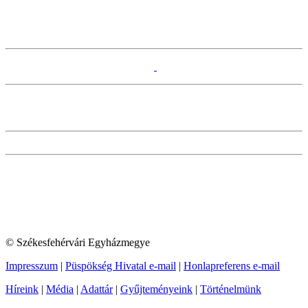
© Székesfehérvári Egyházmegye
Impresszum
|
Püspökség Hivatal e-mail
|
Honlapreferens e-mail
Híreink
|
Média
|
Adattár
|
Gyűjteményeink
|
Történelmünk