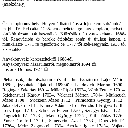
(misézőhely)
Ősi templomos hely. Helyén állhatott Géza fejedelem sírkápolnája,
majd a IV. Béla által 1235-ben emeltetett gótikus templom, melyet a
törökök dzsáminak használtak. Kiűzésük után városplébánia 1688-
tól. Renovációja és barokk átépítése során új titulust kapott, a
munkálatok 1771-re fejeződtek be. 1777-től székesegyház, 1938-tól
kisbazilika.
Anyakönyvek: kereszteltekről 1688-tól,
Anyakönyvek: házasultakról, megholtakról 1694-től
Historia Domus: 1927-től
Plébánosok, adminisztrátorok és id. adminisztrátorok: Lajos Márton
1688–, jezsuiták látják el 1690-tõl: Landovich Márton 1690–,
Räginger Zakariás 1691–, Miller Lipót 1693–, Wirth Ferenc 1701–,
Seichenstuel Károly 1703–, Velencei Márton 1704–, Mittkreuch
József 1708–, Stöcklein József 1712–, Primoschiz György 1712–,
Jakab István 1713–, Kunicz Ádám 1715–, Perizhoff Frigyes 1718–,
Lósy Lipót 1719–, Schneller Ferenc 1720–, Szilágyi István 1721–,
Dugovich Pál 1723–, Mayr György 1725–, Ertl Tóbiás 1726–,
Pámer Gottfrid 1729–, Sauervein József 1733–, Dugovich Pál
1736–, Meltz Zsigmond 1739–, Stocker Ignác 1743–, Vajland