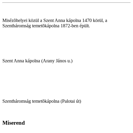
Misézõhelyei közül a Szent Anna kápolna 1470 körül, a
Szentháromság temetõkápolna 1872-ben épült.
Szent Anna kápolna (Arany János u.)
Szentháromság temetõkápolna (Palotai út)
Miserend