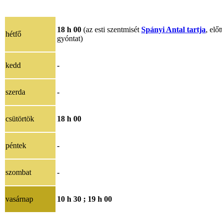
18 h 00
(az esti szentmisét
Spányi Antal tartja
, előt
hétfő
gyóntat)
kedd
-
szerda
-
csütörtök
18 h 00
péntek
-
szombat
-
vasárnap
10 h 30 ;
19 h 00