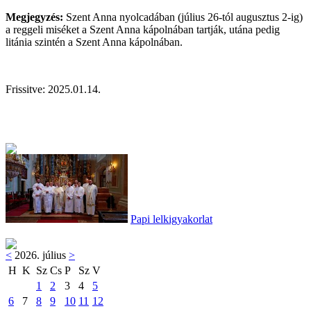
Megjegyzés:
Szent Anna nyolcadában (július 26-tól augusztus 2-ig)
a reggeli miséket a Szent Anna kápolnában tartják, utána pedig
litánia szintén a Szent Anna kápolnában.
Frissitve: 2025.01.14.
Papi lelkigyakorlat
<
2026. július
>
H
K
Sz
Cs
P
Sz
V
1
2
3
4
5
6
7
8
9
10
11
12