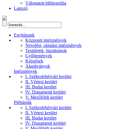
Válogatott bibliográfia
Lapozó
Egyházunk
Központi intézmények
Nevelési, oktatási intézmények
Testületek, bizottságok
Gyűjtemények
Képzések
Alapítványok
Intézmények
I. Székesfehérvári kerület
II. Vértesi kerület
III. Budai kerület
IV. Dunamenti kerület
V. Mezőföldi kerület
Plébániák
I. Székesfehérvári kerület
II. Vértesi kerület
III. Budai kerület
IV. Dunamenti kerület
V. Mezőföldi kerület