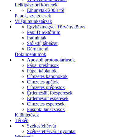
Lelkipásztori körzetek
Elhunytak 2003-tól
Papok, szerzetesek
Világi munkatársak
Egyházmegyei Törvénykönyv
Papi Direktórium
Iratminták
Stóladíj táblázat
Bérmarend
Dokumentumok
Apostoli protonotáriusok
Pápai prelátusok
Pápai káplánok
Címzetes kanonokok
Címzetes apátok
Címzetes prépostok
Érdemesült főesperesek
Érdemesült esperesek
Címzetes esperesek
Püspöki tanácsosok
Kitüntetések
Térkép
Székesfehérvár
Székesfehérvárit nyomtat
Miserend