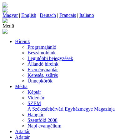
Magyar
|
English
|
Deutsch
|
Francais
|
Italiano
Menü
Híreink
Programajánló
Beszámolóink
Legutóbbi bejegyzések
Állandó híreink
Eseménynaptár
Keresés, szűrés
Ünnepkörök
Média
Képtár
Videótár
SZEM
A Székesfehérvári Egyházmegye Magazinja
Hangtár
Szentföld 2008
Napi evangélium
Adattár
Adattár