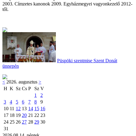
2003. Címzetes kanonok 2009. Egyházmegyei vagyonkezelő 2012-
től.
Püspöki szentmise Szent Donát
ünnepén
<
2026. augusztus
>
H
K
Sz
Cs
P
Sz
V
1
2
3
4
5
6
7
8
9
10
11
12
13
14
15
16
17
18
19
20
21
22
23
24
25
26
27
28
29
30
31
2026.08.14. péntek