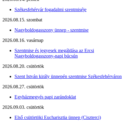
Székesfehérvár fogadalmi szentmiséje
2026.08.15. szombat
Nagyboldogasszony ünnep - szentmise
2026.08.16. vasárnap
Szentmise és jegyesek megáldása az Ercsi
Nagyboldogasszony-napi búcsún
2026.08.20. csütörtök
Szent István király ünnepén szentmise Székesfehérváron
2026.08.27. csütörtök
Egyházmegyés papi zarándoklat
2026.09.03. csütörtök
Első csütörtöki Eucharisztia ünnep (Ciszterci)