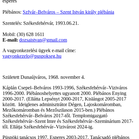
esperes
Plébános:
Szfvár–Belváros – Szent István király plébánia
Szentelés: Székesfehérvár, 1993.06.21.
Mobil: (30) 628 1611
E-mail:
dozsaistvan@gmail.com
A vagyonkezelési ügyek e-mail címe:
vagyonkezelo@puspokseg.hu
Született Dunaújváros, 1968. november 4.
Káplán Csepel–Belváros 1993-1996, Székesfehérvár–Viziváros
1996-2000. Plébánoshelyettes ugyanott 2000. Plébános Enying
2000-2017. (Ellátta Lepsényt 2000-2017, Kislángot 2005-2017
között. Ideiglenes adminisztrátor Dégen, Lajoskomáromban,
Mezőkomáromban és Mezőszilason 2015-ben.) Plébános
Székesfehérvár–Belváros 2017-től. Templomigazgató
Székesfehérvár–Szent Imre és Székesfehérvár–Szeminárium 2017-
től. Ellátja Székesfehérvár–Vizivárost 2024-ig.
Püspöki tanácsos 1997. Esperes 2003-2017. Tanácsadó plébános