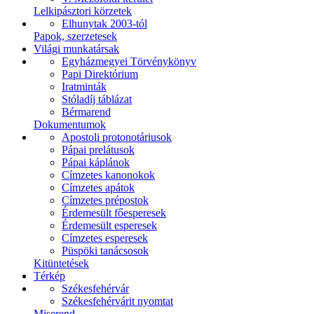
Lelkipásztori körzetek
Elhunytak 2003-tól
Papok, szerzetesek
Világi munkatársak
Egyházmegyei Törvénykönyv
Papi Direktórium
Iratminták
Stóladíj táblázat
Bérmarend
Dokumentumok
Apostoli protonotáriusok
Pápai prelátusok
Pápai káplánok
Címzetes kanonokok
Címzetes apátok
Címzetes prépostok
Érdemesült főesperesek
Érdemesült esperesek
Címzetes esperesek
Püspöki tanácsosok
Kitüntetések
Térkép
Székesfehérvár
Székesfehérvárit nyomtat
Miserend