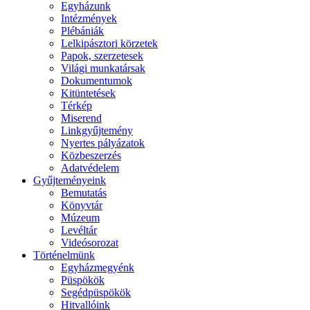
Egyházunk
Intézmények
Plébániák
Lelkipásztori körzetek
Papok, szerzetesek
Világi munkatársak
Dokumentumok
Kitüntetések
Térkép
Miserend
Linkgyűjtemény
Nyertes pályázatok
Közbeszerzés
Adatvédelem
Gyűjteményeink
Bemutatás
Könyvtár
Múzeum
Levéltár
Videósorozat
Történelmünk
Egyházmegyénk
Püspökök
Segédpüspökök
Hitvallóink