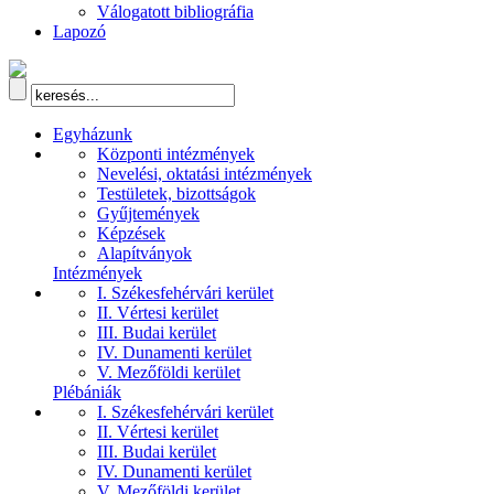
Válogatott bibliográfia
Lapozó
Egyházunk
Központi intézmények
Nevelési, oktatási intézmények
Testületek, bizottságok
Gyűjtemények
Képzések
Alapítványok
Intézmények
I. Székesfehérvári kerület
II. Vértesi kerület
III. Budai kerület
IV. Dunamenti kerület
V. Mezőföldi kerület
Plébániák
I. Székesfehérvári kerület
II. Vértesi kerület
III. Budai kerület
IV. Dunamenti kerület
V. Mezőföldi kerület