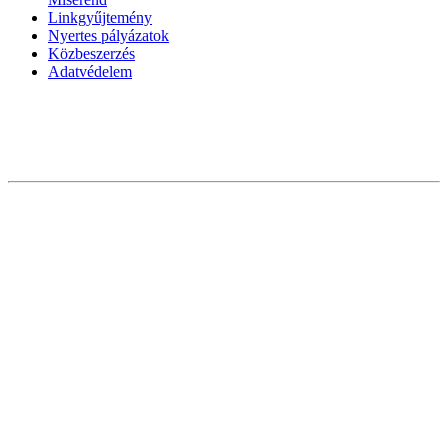
Linkgyűjtemény
Nyertes pályázatok
Közbeszerzés
Adatvédelem