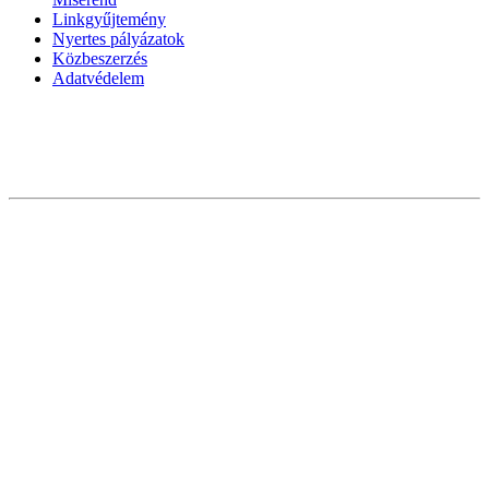
Linkgyűjtemény
Nyertes pályázatok
Közbeszerzés
Adatvédelem