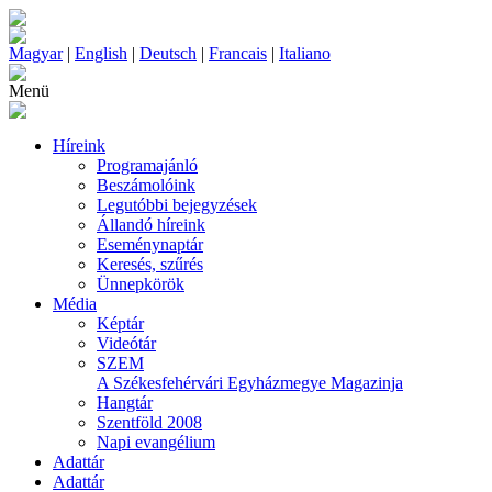
Magyar
|
English
|
Deutsch
|
Francais
|
Italiano
Menü
Híreink
Programajánló
Beszámolóink
Legutóbbi bejegyzések
Állandó híreink
Eseménynaptár
Keresés, szűrés
Ünnepkörök
Média
Képtár
Videótár
SZEM
A Székesfehérvári Egyházmegye Magazinja
Hangtár
Szentföld 2008
Napi evangélium
Adattár
Adattár