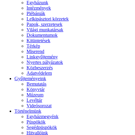
Egyházunk
Intézmények
Plébániák
Lelkipásztori körzetek
Papok, szerzetesek
Világi munkatársak
Dokumentumok
Kitüntetések
Térkép
Miserend
Linkgyűjtemény
Nyertes pályázatok
Közbeszerzés
Adatvédelem
Gyűjteményeink
Bemutatás
Könyvtár
Múzeum
Levéltár
Videósorozat
Történelmünk
Egyházmegyénk
Püspökök
Segédpüspökök
Hitvallóink