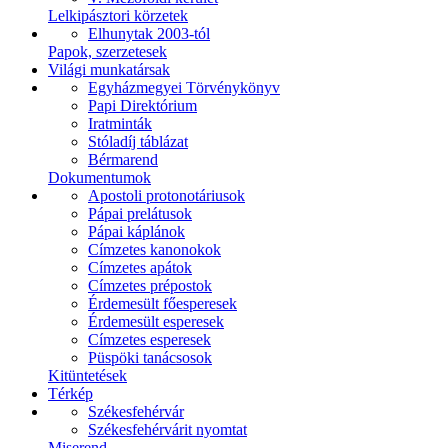
Lelkipásztori körzetek
Elhunytak 2003-tól
Papok, szerzetesek
Világi munkatársak
Egyházmegyei Törvénykönyv
Papi Direktórium
Iratminták
Stóladíj táblázat
Bérmarend
Dokumentumok
Apostoli protonotáriusok
Pápai prelátusok
Pápai káplánok
Címzetes kanonokok
Címzetes apátok
Címzetes prépostok
Érdemesült főesperesek
Érdemesült esperesek
Címzetes esperesek
Püspöki tanácsosok
Kitüntetések
Térkép
Székesfehérvár
Székesfehérvárit nyomtat
Miserend