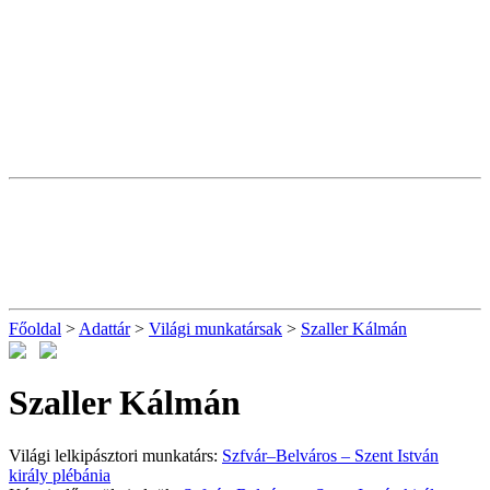
Főoldal
>
Adattár
>
Világi munkatársak
>
Szaller Kálmán
Szaller Kálmán
Világi lelkipásztori munkatárs:
Szfvár–Belváros – Szent István
király plébánia