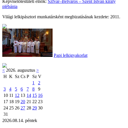
Képviselőtestületi elnök:
Szfvár–Belváros – Szent István király
plébánia
Világi lelkipásztori munkatársként megbizatásának kezdete: 2011.
Papi lelkigyakorlat
<
2026. augusztus
>
H
K
Sz
Cs
P
Sz
V
1
2
3
4
5
6
7
8
9
10
11
12
13
14
15
16
17
18
19
20
21
22
23
24
25
26
27
28
29
30
31
2026.08.14. péntek