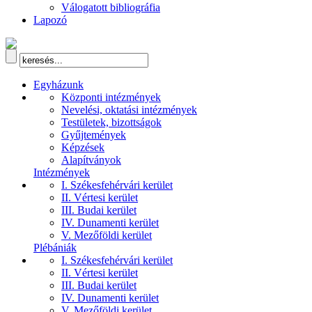
Válogatott bibliográfia
Lapozó
Egyházunk
Központi intézmények
Nevelési, oktatási intézmények
Testületek, bizottságok
Gyűjtemények
Képzések
Alapítványok
Intézmények
I. Székesfehérvári kerület
II. Vértesi kerület
III. Budai kerület
IV. Dunamenti kerület
V. Mezőföldi kerület
Plébániák
I. Székesfehérvári kerület
II. Vértesi kerület
III. Budai kerület
IV. Dunamenti kerület
V. Mezőföldi kerület