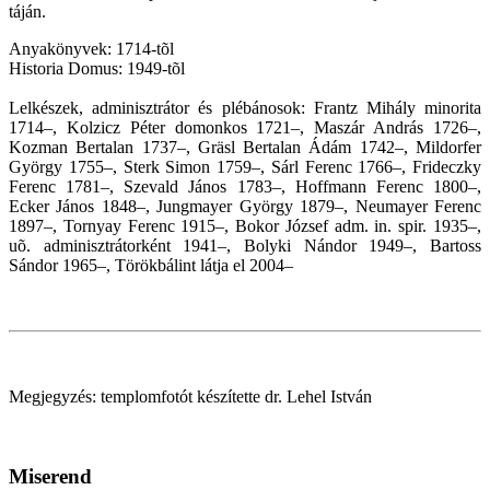
táján.
Anyakönyvek: 1714-tõl
Historia Domus: 1949-tõl
Lelkészek, adminisztrátor és plébánosok: Frantz Mihály minorita
1714–, Kolzicz Péter domonkos 1721–, Maszár András 1726–,
Kozman Bertalan 1737–, Gräsl Bertalan Ádám 1742–, Mildorfer
György 1755–, Sterk Simon 1759–, Sárl Ferenc 1766–, Frideczky
Ferenc 1781–, Szevald János 1783–, Hoffmann Ferenc 1800–,
Ecker János 1848–, Jungmayer György 1879–, Neumayer Ferenc
1897–, Tornyay Ferenc 1915–, Bokor József adm. in. spir. 1935–,
uõ. adminisztrátorként 1941–, Bolyki Nándor 1949–, Bartoss
Sándor 1965–, Törökbálint látja el 2004–
Megjegyzés: templomfotót készítette dr. Lehel István
Miserend