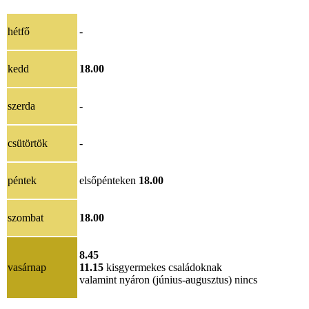
hétfő
-
kedd
18.00
szerda
-
csütörtök
-
péntek
elsőpénteken
18.00
szombat
18.00
8.45
vasárnap
11.15
kisgyermekes családoknak
valamint nyáron (június-augusztus) nincs