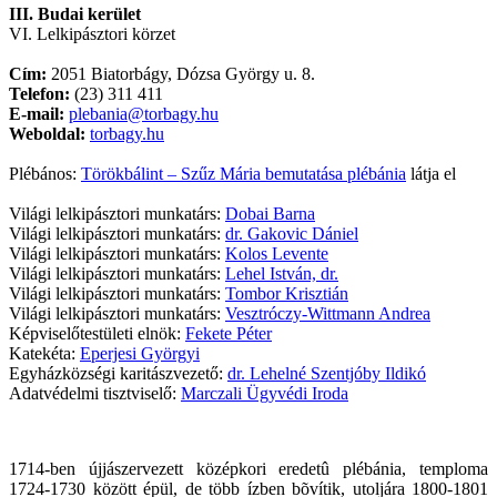
III. Budai kerület
VI. Lelkipásztori körzet
Cím:
2051 Biatorbágy, Dózsa György u. 8.
Telefon:
(23) 311 411
E-mail:
plebania@torbagy.hu
Weboldal:
torbagy.hu
Plébános:
Törökbálint – Szűz Mária bemutatása plébánia
látja el
Világi lelkipásztori munkatárs:
Dobai Barna
Világi lelkipásztori munkatárs:
dr. Gakovic Dániel
Világi lelkipásztori munkatárs:
Kolos Levente
Világi lelkipásztori munkatárs:
Lehel István, dr.
Világi lelkipásztori munkatárs:
Tombor Krisztián
Világi lelkipásztori munkatárs:
Vesztróczy-Wittmann Andrea
Képviselőtestületi elnök:
Fekete Péter
Katekéta:
Eperjesi Györgyi
Egyházközségi karitászvezető:
dr. Lehelné Szentjóby Ildikó
Adatvédelmi tisztviselő:
Marczali Ügyvédi Iroda
1714-ben újjászervezett középkori eredetû plébánia, temploma
1724-1730 között épül, de több ízben bõvítik, utoljára 1800-1801