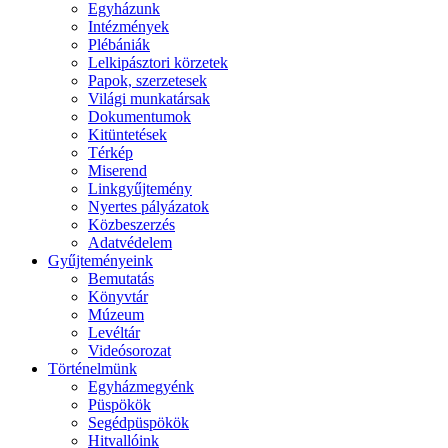
Egyházunk
Intézmények
Plébániák
Lelkipásztori körzetek
Papok, szerzetesek
Világi munkatársak
Dokumentumok
Kitüntetések
Térkép
Miserend
Linkgyűjtemény
Nyertes pályázatok
Közbeszerzés
Adatvédelem
Gyűjteményeink
Bemutatás
Könyvtár
Múzeum
Levéltár
Videósorozat
Történelmünk
Egyházmegyénk
Püspökök
Segédpüspökök
Hitvallóink