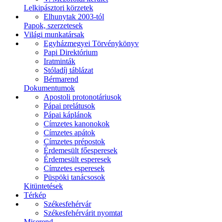
Lelkipásztori körzetek
Elhunytak 2003-tól
Papok, szerzetesek
Világi munkatársak
Egyházmegyei Törvénykönyv
Papi Direktórium
Iratminták
Stóladíj táblázat
Bérmarend
Dokumentumok
Apostoli protonotáriusok
Pápai prelátusok
Pápai káplánok
Címzetes kanonokok
Címzetes apátok
Címzetes prépostok
Érdemesült főesperesek
Érdemesült esperesek
Címzetes esperesek
Püspöki tanácsosok
Kitüntetések
Térkép
Székesfehérvár
Székesfehérvárit nyomtat
Miserend