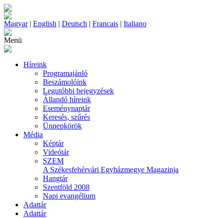
Magyar
|
English
|
Deutsch
|
Francais
|
Italiano
Menü
Híreink
Programajánló
Beszámolóink
Legutóbbi bejegyzések
Állandó híreink
Eseménynaptár
Keresés, szűrés
Ünnepkörök
Média
Képtár
Videótár
SZEM
A Székesfehérvári Egyházmegye Magazinja
Hangtár
Szentföld 2008
Napi evangélium
Adattár
Adattár