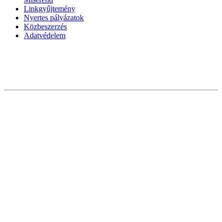
Linkgyűjtemény
Nyertes pályázatok
Közbeszerzés
Adatvédelem