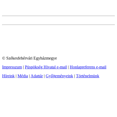
© Székesfehérvári Egyházmegye
Impresszum
|
Püspökség Hivatal e-mail
|
Honlapreferens e-mail
Híreink
|
Média
|
Adattár
|
Gyűjteményeink
|
Történelmünk