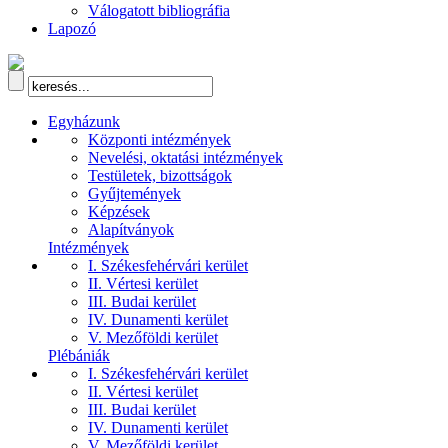
Válogatott bibliográfia
Lapozó
Egyházunk
Központi intézmények
Nevelési, oktatási intézmények
Testületek, bizottságok
Gyűjtemények
Képzések
Alapítványok
Intézmények
I. Székesfehérvári kerület
II. Vértesi kerület
III. Budai kerület
IV. Dunamenti kerület
V. Mezőföldi kerület
Plébániák
I. Székesfehérvári kerület
II. Vértesi kerület
III. Budai kerület
IV. Dunamenti kerület
V. Mezőföldi kerület