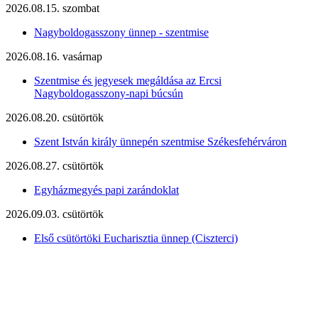
2026.08.15. szombat
Nagyboldogasszony ünnep - szentmise
2026.08.16. vasárnap
Szentmise és jegyesek megáldása az Ercsi
Nagyboldogasszony-napi búcsún
2026.08.20. csütörtök
Szent István király ünnepén szentmise Székesfehérváron
2026.08.27. csütörtök
Egyházmegyés papi zarándoklat
2026.09.03. csütörtök
Első csütörtöki Eucharisztia ünnep (Ciszterci)