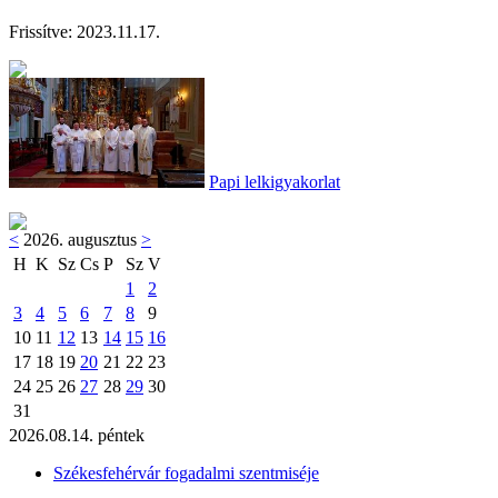
Frissítve: 202
3.11.17.
Papi lelkigyakorlat
<
2026. augusztus
>
H
K
Sz
Cs
P
Sz
V
1
2
3
4
5
6
7
8
9
10
11
12
13
14
15
16
17
18
19
20
21
22
23
24
25
26
27
28
29
30
31
2026.08.14. péntek
Székesfehérvár fogadalmi szentmiséje