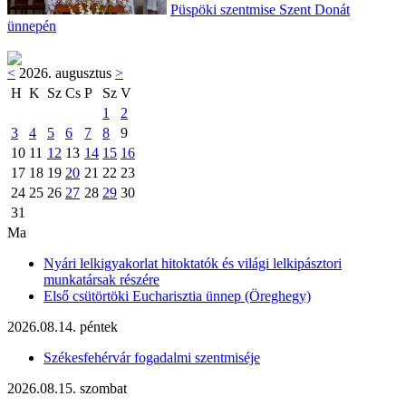
Püspöki szentmise Szent Donát
ünnepén
<
2026. augusztus
>
H
K
Sz
Cs
P
Sz
V
1
2
3
4
5
6
7
8
9
10
11
12
13
14
15
16
17
18
19
20
21
22
23
24
25
26
27
28
29
30
31
Ma
Nyári lelkigyakorlat hitoktatók és világi lelkipásztori
munkatársak részére
Első csütörtöki Eucharisztia ünnep (Öreghegy)
2026.08.14. péntek
Székesfehérvár fogadalmi szentmiséje
2026.08.15. szombat