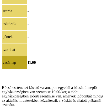
szerda
-
csütörtök
-
péntek
-
szombat
-
vasárnap
11.00
Búcsú esetén: azt követő vasárnapon egyedül a búcsút ünneplő
egyházközségben van szentmise 10:00-kor, a többi
egyházközségben előesti szentmise van, amelyek időpontját mindig
az aktuális hirdetésekben közzéteszik a Sóskút és ellátott plébániái
számára.