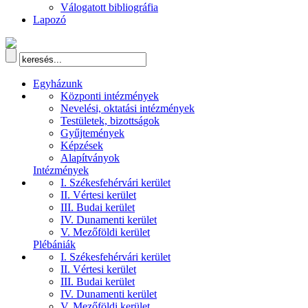
Válogatott bibliográfia
Lapozó
Egyházunk
Központi intézmények
Nevelési, oktatási intézmények
Testületek, bizottságok
Gyűjtemények
Képzések
Alapítványok
Intézmények
I. Székesfehérvári kerület
II. Vértesi kerület
III. Budai kerület
IV. Dunamenti kerület
V. Mezőföldi kerület
Plébániák
I. Székesfehérvári kerület
II. Vértesi kerület
III. Budai kerület
IV. Dunamenti kerület
V. Mezőföldi kerület