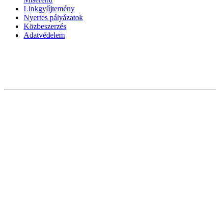
Linkgyűjtemény
Nyertes pályázatok
Közbeszerzés
Adatvédelem