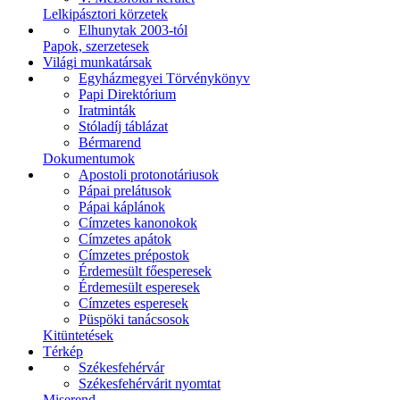
Lelkipásztori körzetek
Elhunytak 2003-tól
Papok, szerzetesek
Világi munkatársak
Egyházmegyei Törvénykönyv
Papi Direktórium
Iratminták
Stóladíj táblázat
Bérmarend
Dokumentumok
Apostoli protonotáriusok
Pápai prelátusok
Pápai káplánok
Címzetes kanonokok
Címzetes apátok
Címzetes prépostok
Érdemesült főesperesek
Érdemesült esperesek
Címzetes esperesek
Püspöki tanácsosok
Kitüntetések
Térkép
Székesfehérvár
Székesfehérvárit nyomtat
Miserend