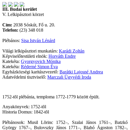
III. Budai kerület
V. Lelkipásztori körzet
Cím:
2038 Sóskút, Fő u. 20.
Telefon:
(23) 348 018
Plébános:
Sisa István Lénárd
Világi lelkipásztori munkatárs:
Karádi Zoltán
Képviselőtestületi elnök:
Horváth Endre
Katekéta:
Gyorgyovich Mónika
Katekéta:
Réderné Simon Éva
Egyházközségi karitászvezető:
Barátki Lajosné Andrea
Adatvédelmi tisztviselő:
Marczali Ügyvédi Iroda
1752-tõl plébánia, temploma 1772-1779 között épült.
Anyakönyvek: 1752-tõl
Historia Domus: 1842-tõl
Plébánosok: Musil Lõrinc 1752–, Szalai János 1761–, Batzkó
György 1767–, Bulovszky János 1771–, Blahó Ágoston 1782–,