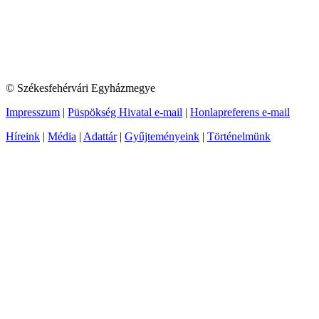
© Székesfehérvári Egyházmegye
Impresszum
|
Püspökség Hivatal e-mail
|
Honlapreferens e-mail
Híreink
|
Média
|
Adattár
|
Gyűjteményeink
|
Történelmünk