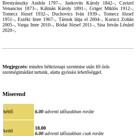
Brestyánszky András 1797–, Jankovits Károly 1842–, Czeizel
Venancius 1873–, Kálmán Károly 1891–, Griger Miklós 1912–,
Tomecz József 1932–, Duchovics Iván 1939–, Tomecz József
1951–, Eszéki Imre 1967–, Tárnok látja el 2004–, Kurucz Zoltán
2005–, Varga Imre 2010–, Bódai József 2011–, Sisa István Lénárd
2020
–,
Megjegyzés:
minden hétköznapi szentmise után fél órás
szentségimádást tartunk, alatta gyónási lehetőséggel.
Miserend
hétfő
6.00
adventi időszakban roráte
18.00
kedd
6.00
adventi időszakban csak roráte