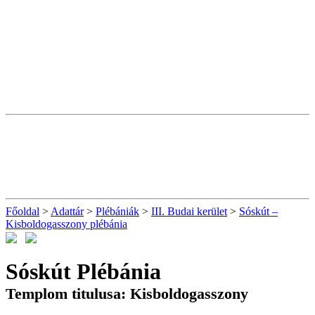
Főoldal
>
Adattár
>
Plébániák
>
III. Budai kerület
>
Sóskút –
Kisboldogasszony plébánia
Sóskút Plébánia
Templom titulusa: Kisboldogasszony