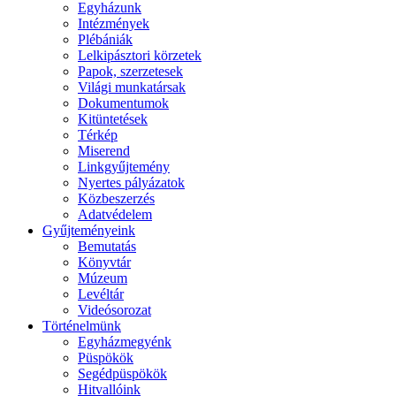
Egyházunk
Intézmények
Plébániák
Lelkipásztori körzetek
Papok, szerzetesek
Világi munkatársak
Dokumentumok
Kitüntetések
Térkép
Miserend
Linkgyűjtemény
Nyertes pályázatok
Közbeszerzés
Adatvédelem
Gyűjteményeink
Bemutatás
Könyvtár
Múzeum
Levéltár
Videósorozat
Történelmünk
Egyházmegyénk
Püspökök
Segédpüspökök
Hitvallóink