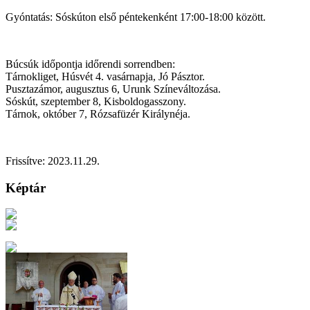
Gyóntatás: Sóskúton első péntekenként 17:00-18:00 között.
Búcsúk időpontja időrendi sorrendben:
Tárnokliget, Húsvét 4. vasárnapja, Jó Pásztor.
Pusztazámor, augusztus 6, Urunk Színeváltozása.
Sóskút, szeptember 8, Kisboldogasszony.
Tárnok, október 7, Rózsafüzér Királynéja.
Frissítve: 2023.11.29.
Képtár