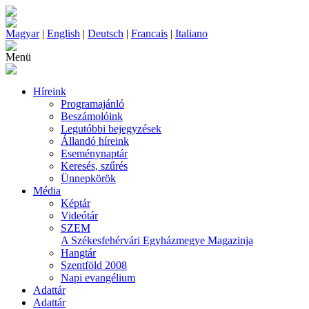
Magyar
|
English
|
Deutsch
|
Francais
|
Italiano
Menü
Híreink
Programajánló
Beszámolóink
Legutóbbi bejegyzések
Állandó híreink
Eseménynaptár
Keresés, szűrés
Ünnepkörök
Média
Képtár
Videótár
SZEM
A Székesfehérvári Egyházmegye Magazinja
Hangtár
Szentföld 2008
Napi evangélium
Adattár
Adattár