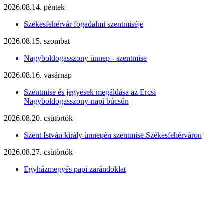
2026.08.14. péntek
Székesfehérvár fogadalmi szentmiséje
2026.08.15. szombat
Nagyboldogasszony ünnep - szentmise
2026.08.16. vasárnap
Szentmise és jegyesek megáldása az Ercsi
Nagyboldogasszony-napi búcsún
2026.08.20. csütörtök
Szent István király ünnepén szentmise Székesfehérváron
2026.08.27. csütörtök
Egyházmegyés papi zarándoklat