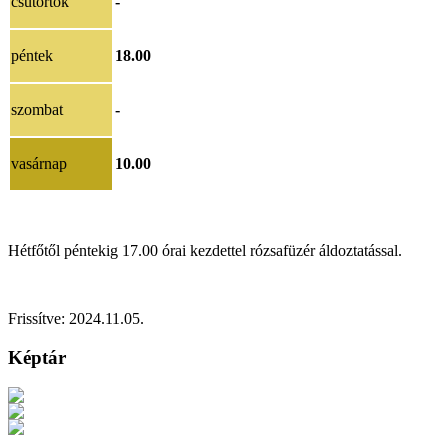
csütörtök
-
péntek
18.00
szombat
-
vasárnap
10.00
Hétfőtől péntekig 17.00 órai kezdettel rózsafüzér áldoztatással.
Frissítve: 2024.11.05.
Képtár