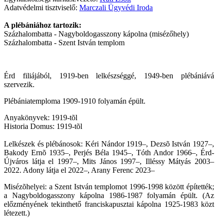
Adatvédelmi tisztviselő:
Marczali Ügyvédi Iroda
A plébániához tartozik:
Százhalombatta - Nagyboldogasszony kápolna (misézőhely)
Százhalombatta - Szent István templom
Érd filiájából, 1919-ben lelkészséggé, 1949-ben plébániává
szervezik.
Plébániatemploma 1909-1910 folyamán épült.
Anyakönyvek: 1919-tõl
Historia Domus: 1919-tõl
Lelkészek és plébánosok: Kéri Nándor 1919–, Dezsõ István 1927–,
Bakody Ernõ 1935–, Perjés Béla 1945–, Tóth Andor 1966–, Érd-
Újváros látja el 1997–, Mits János 1997–, Illéssy Mátyás 2003–
2022. Adony látja el 2022
–, Arany Ferenc 2023
–
Misézõhelyei: a Szent István templomot 1996-1998 között építették;
a Nagyboldogasszony kápolna 1986-1987 folyamán épült. (Az
előzményének tekinthető franciskapusztai kápolna 1925-1983 közt
létezett.)