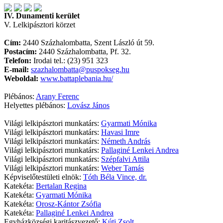
IV. Dunamenti kerület
V. Lelkipásztori körzet
Cím:
2440 Százhalombatta, Szent László út 59.
Postacím:
2440 Százhalombatta, Pf. 32.
Telefon:
Irodai tel.: (23) 951 323
E-mail:
szazhalombatta@puspokseg.hu
Weboldal:
www.battaplebania.hu/
Plébános:
Arany Ferenc
Helyettes plébános:
Lovász János
Világi lelkipásztori munkatárs:
Gyarmati Mónika
Világi lelkipásztori munkatárs:
Havasi Imre
Világi lelkipásztori munkatárs:
Németh András
Világi lelkipásztori munkatárs:
Pallaginé Lenkei Andrea
Világi lelkipásztori munkatárs:
Szépfalvi Attila
Világi lelkipásztori munkatárs:
Weber Tamás
Képviselőtestületi elnök:
Tóth Béla Vince, dr.
Katekéta:
Bertalan Regina
Katekéta:
Gyarmati Mónika
Katekéta:
Orosz-Kántor Zsófia
Katekéta:
Pallaginé Lenkei Andrea
Egyházközségi karitászvezető:
Kúti Zsolt