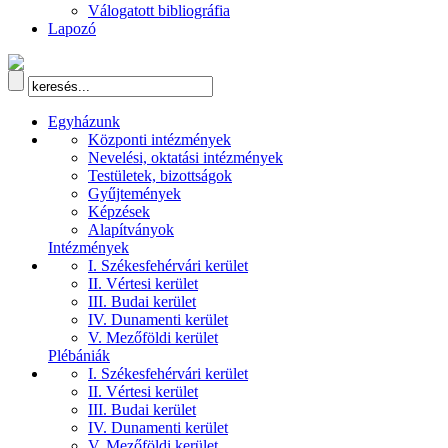
Válogatott bibliográfia
Lapozó
Egyházunk
Központi intézmények
Nevelési, oktatási intézmények
Testületek, bizottságok
Gyűjtemények
Képzések
Alapítványok
Intézmények
I. Székesfehérvári kerület
II. Vértesi kerület
III. Budai kerület
IV. Dunamenti kerület
V. Mezőföldi kerület
Plébániák
I. Székesfehérvári kerület
II. Vértesi kerület
III. Budai kerület
IV. Dunamenti kerület
V. Mezőföldi kerület