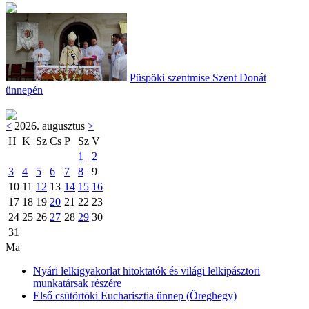
Püspöki szentmise Szent Donát
ünnepén
<
2026. augusztus
>
H
K
Sz
Cs
P
Sz
V
1
2
3
4
5
6
7
8
9
10
11
12
13
14
15
16
17
18
19
20
21
22
23
24
25
26
27
28
29
30
31
Ma
Nyári lelkigyakorlat hitoktatók és világi lelkipásztori
munkatársak részére
Első csütörtöki Eucharisztia ünnep (Öreghegy)