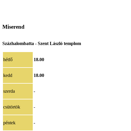
Miserend
Százhalombatta - Szent László templom
hétfő
18.00
kedd
18.00
szerda
-
csütörtök
-
péntek
-