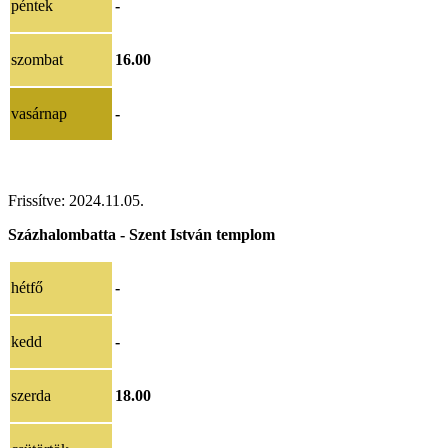
péntek
-
szombat
16.00
vasárnap
-
Frissítve: 2024.11.05.
Százhalombatta - Szent István templom
hétfő
-
kedd
-
szerda
18.00