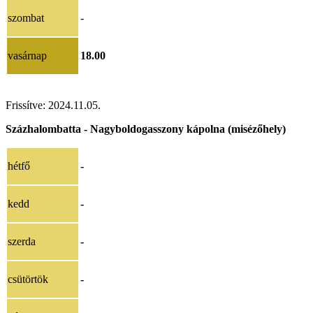
szombat
-
vasárnap
18.00
Frissítve:
2024.11.05
.
Százhalombatta - Nagyboldogasszony kápolna (misézőhely)
hétfő
-
kedd
-
szerda
-
csütörtök
-