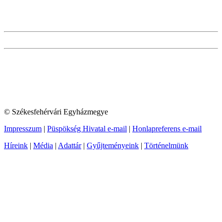
© Székesfehérvári Egyházmegye
Impresszum
|
Püspökség Hivatal e-mail
|
Honlapreferens e-mail
Híreink
|
Média
|
Adattár
|
Gyűjteményeink
|
Történelmünk