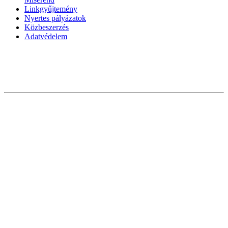
Linkgyűjtemény
Nyertes pályázatok
Közbeszerzés
Adatvédelem