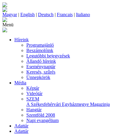
Magyar
|
English
|
Deutsch
|
Francais
|
Italiano
Menü
Híreink
Programajánló
Beszámolóink
Legutóbbi bejegyzések
Állandó híreink
Eseménynaptár
Keresés, szűrés
Ünnepkörök
Média
Képtár
Videótár
SZEM
A Székesfehérvári Egyházmegye Magazinja
Hangtár
Szentföld 2008
Napi evangélium
Adattár
Adattár