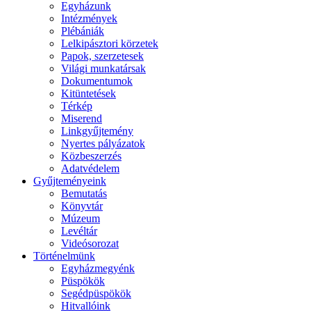
Egyházunk
Intézmények
Plébániák
Lelkipásztori körzetek
Papok, szerzetesek
Világi munkatársak
Dokumentumok
Kitüntetések
Térkép
Miserend
Linkgyűjtemény
Nyertes pályázatok
Közbeszerzés
Adatvédelem
Gyűjteményeink
Bemutatás
Könyvtár
Múzeum
Levéltár
Videósorozat
Történelmünk
Egyházmegyénk
Püspökök
Segédpüspökök
Hitvallóink