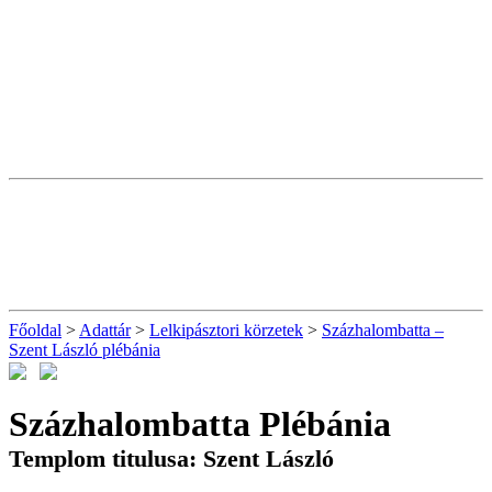
Főoldal
>
Adattár
>
Lelkipásztori körzetek
>
Százhalombatta –
Szent László plébánia
Százhalombatta Plébánia
Templom titulusa: Szent László