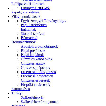
Lelkipásztori körzetek
Elhunytak 2003-tól
Papok, szerzetesek
Világi munkatársak
Egyházmegyei Törvénykönyv
Papi Direktórium
Iratminták
Stóladíj táblázat
Bérmarend
Dokumentumok
Apostoli protonotáriusok
Pápai prelátusok
Pápai káplánok
Címzetes kanonokok
Címzetes apátok
Címzetes prépostok
Érdemesült főesperesek
Érdemesült esperesek
Címzetes esperesek
Püspöki tanácsosok
Kitüntetések
Térkép
Székesfehérvár
Székesfehérvárit nyomtat
Miserend