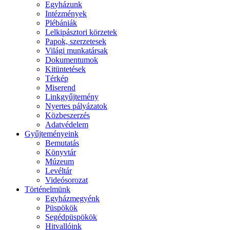
Egyházunk
Intézmények
Plébániák
Lelkipásztori körzetek
Papok, szerzetesek
Világi munkatársak
Dokumentumok
Kitüntetések
Térkép
Miserend
Linkgyűjtemény
Nyertes pályázatok
Közbeszerzés
Adatvédelem
Gyűjteményeink
Bemutatás
Könyvtár
Múzeum
Levéltár
Videósorozat
Történelmünk
Egyházmegyénk
Püspökök
Segédpüspökök
Hitvallóink