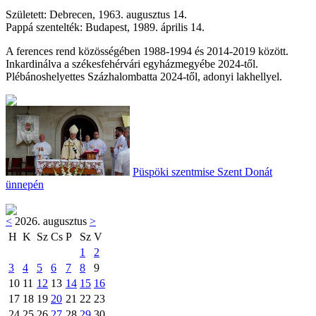
Született: Debrecen, 1963. augusztus 14.
Pappá szentelték: Budapest, 1989. április 14.
A ferences rend közösségében 1988-1994 és 2014-2019 között.
Inkardinálva a székesfehérvári egyházmegyébe 2024-től.
Plébánoshelyettes Százhalombatta 2024-től, adonyi lakhellyel.
Püspöki szentmise Szent Donát
ünnepén
<
2026. augusztus
>
H
K
Sz
Cs
P
Sz
V
1
2
3
4
5
6
7
8
9
10
11
12
13
14
15
16
17
18
19
20
21
22
23
24
25
26
27
28
29
30