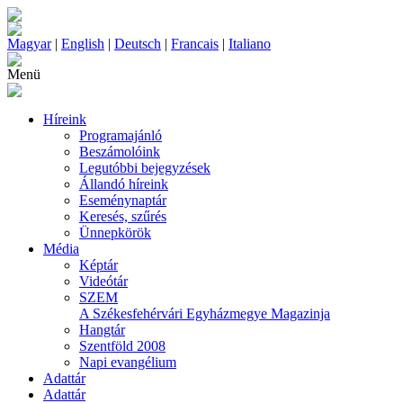
Magyar
|
English
|
Deutsch
|
Francais
|
Italiano
Menü
Híreink
Programajánló
Beszámolóink
Legutóbbi bejegyzések
Állandó híreink
Eseménynaptár
Keresés, szűrés
Ünnepkörök
Média
Képtár
Videótár
SZEM
A Székesfehérvári Egyházmegye Magazinja
Hangtár
Szentföld 2008
Napi evangélium
Adattár
Adattár