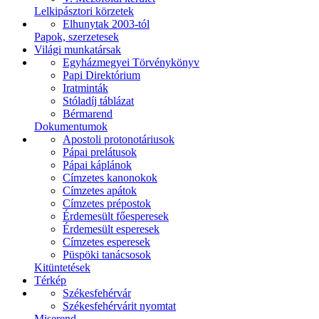
Lelkipásztori körzetek
Elhunytak 2003-tól
Papok, szerzetesek
Világi munkatársak
Egyházmegyei Törvénykönyv
Papi Direktórium
Iratminták
Stóladíj táblázat
Bérmarend
Dokumentumok
Apostoli protonotáriusok
Pápai prelátusok
Pápai káplánok
Címzetes kanonokok
Címzetes apátok
Címzetes prépostok
Érdemesült főesperesek
Érdemesült esperesek
Címzetes esperesek
Püspöki tanácsosok
Kitüntetések
Térkép
Székesfehérvár
Székesfehérvárit nyomtat
Miserend