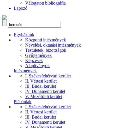
Válogatott bibliográfia
Lapozó
Egyházunk
Központi intézmények
Nevelési, oktatási intézmények
Testületek, bizottságok
Gyűjtemények
Képzések
Alapítványok
Intézmények
I. Székesfehérvári kerület
II. Vértesi kerület
III. Budai kerület
IV. Dunamenti kerület
V. Mezőföldi kerület
Plébániák
I. Székesfehérvári kerület
II. Vértesi kerület
III. Budai kerület
IV. Dunamenti kerület
V. Mezőföldi kerület