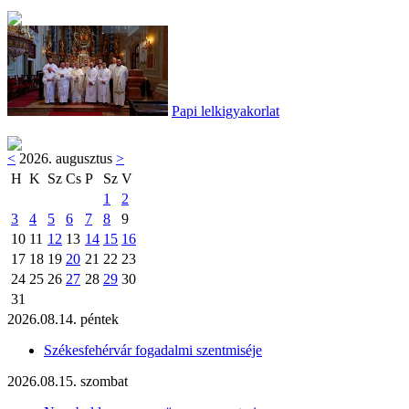
Papi lelkigyakorlat
<
2026. augusztus
>
H
K
Sz
Cs
P
Sz
V
1
2
3
4
5
6
7
8
9
10
11
12
13
14
15
16
17
18
19
20
21
22
23
24
25
26
27
28
29
30
31
2026.08.14. péntek
Székesfehérvár fogadalmi szentmiséje
2026.08.15. szombat