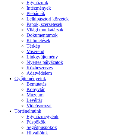
Egyházunk
Intézmények
Plébániák
Lelkipásztori körzetek
Papok, szerzetesek
Világi munkatársak
Dokumentumok
Kitüntetések
Térkép
Miserend
Linkgyűjtemény
Nyertes pályázatok
Közbeszerzés
Adatvédelem
Gyűjteményeink
Bemutatás
Könyvtár
Múzeum
Levéltár
Videósorozat
Történelmünk
Egyházmegyénk
Püspökök
Segédpüspökök
Hitvallóink