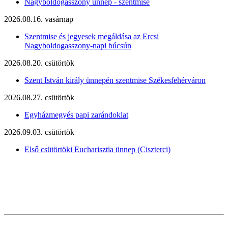
Nagyboldogasszony ünnep - szentmise
2026.08.16. vasárnap
Szentmise és jegyesek megáldása az Ercsi
Nagyboldogasszony-napi búcsún
2026.08.20. csütörtök
Szent István király ünnepén szentmise Székesfehérváron
2026.08.27. csütörtök
Egyházmegyés papi zarándoklat
2026.09.03. csütörtök
Első csütörtöki Eucharisztia ünnep (Ciszterci)