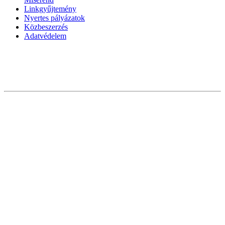
Linkgyűjtemény
Nyertes pályázatok
Közbeszerzés
Adatvédelem