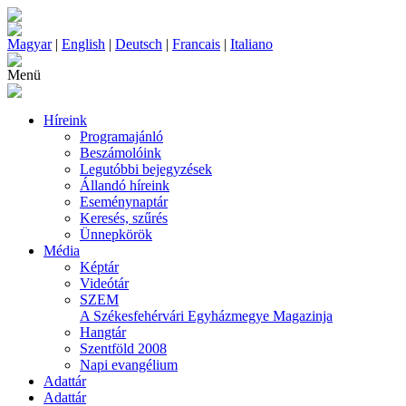
Magyar
|
English
|
Deutsch
|
Francais
|
Italiano
Menü
Híreink
Programajánló
Beszámolóink
Legutóbbi bejegyzések
Állandó híreink
Eseménynaptár
Keresés, szűrés
Ünnepkörök
Média
Képtár
Videótár
SZEM
A Székesfehérvári Egyházmegye Magazinja
Hangtár
Szentföld 2008
Napi evangélium
Adattár
Adattár