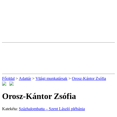
Főoldal
>
Adattár
>
Világi munkatársak
>
Orosz-Kántor Zsófia
Orosz-Kántor Zsófia
Katekéta:
Százhalombatta – Szent László plébánia