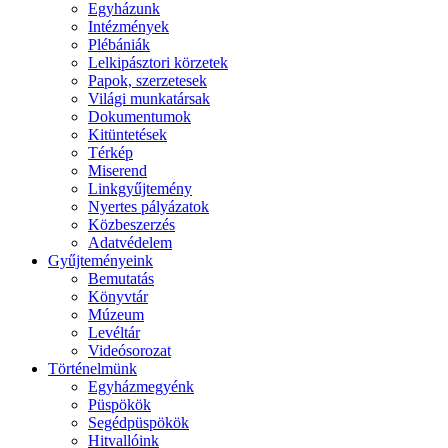
Egyházunk
Intézmények
Plébániák
Lelkipásztori körzetek
Papok, szerzetesek
Világi munkatársak
Dokumentumok
Kitüntetések
Térkép
Miserend
Linkgyűjtemény
Nyertes pályázatok
Közbeszerzés
Adatvédelem
Gyűjteményeink
Bemutatás
Könyvtár
Múzeum
Levéltár
Videósorozat
Történelmünk
Egyházmegyénk
Püspökök
Segédpüspökök
Hitvallóink