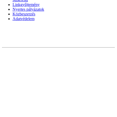
Linkgyűjtemény
Nyertes pályázatok
Közbeszerzés
Adatvédelem