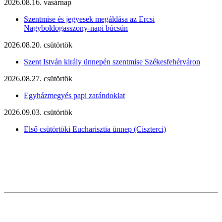
2026.08.16. vasárnap
Szentmise és jegyesek megáldása az Ercsi
Nagyboldogasszony-napi búcsún
2026.08.20. csütörtök
Szent István király ünnepén szentmise Székesfehérváron
2026.08.27. csütörtök
Egyházmegyés papi zarándoklat
2026.09.03. csütörtök
Első csütörtöki Eucharisztia ünnep (Ciszterci)