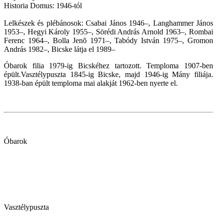
Historia Domus: 1946-tól
Lelkészek és plébánosok: Csabai János 1946–, Langhammer János
1953–, Hegyi Károly 1955–, Sörédi András Arnold 1963–, Rombai
Ferenc 1964–, Bolla Jenõ 1971–, Tabódy István 1975–, Gromon
András 1982–, Bicske látja el 1989–
Óbarok filia 1979-ig Bicskéhez tartozott. Temploma 1907-ben
épült.Vasztélypuszta 1845-ig Bicske, majd 1946-ig Mány filiája.
1938-ban épült temploma mai alakját 1962-ben nyerte el.
Óbarok
Vasztélypuszta