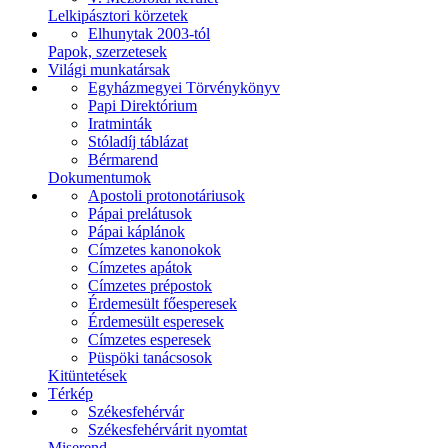
Lelkipásztori körzetek
Elhunytak 2003-tól
Papok, szerzetesek
Világi munkatársak
Egyházmegyei Törvénykönyv
Papi Direktórium
Iratminták
Stóladíj táblázat
Bérmarend
Dokumentumok
Apostoli protonotáriusok
Pápai prelátusok
Pápai káplánok
Címzetes kanonokok
Címzetes apátok
Címzetes prépostok
Érdemesült főesperesek
Érdemesült esperesek
Címzetes esperesek
Püspöki tanácsosok
Kitüntetések
Térkép
Székesfehérvár
Székesfehérvárit nyomtat
Miserend