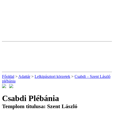
Főoldal
>
Adattár
>
Lelkipásztori körzetek
>
Csabdi – Szent László
plébánia
Csabdi Plébánia
Templom titulusa: Szent László