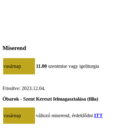
Miserend
vasárnap
11.00
szentmise vagy igeliturgia
Frissítve:
2023.12.04.
Óbarok - Szent Kereszt felmagasztalása (fília)
vasárnap
változó miserend, érdeklődni
ITT