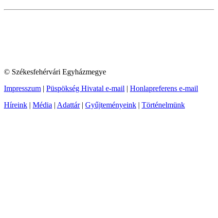
© Székesfehérvári Egyházmegye
Impresszum
|
Püspökség Hivatal e-mail
|
Honlapreferens e-mail
Híreink
|
Média
|
Adattár
|
Gyűjteményeink
|
Történelmünk