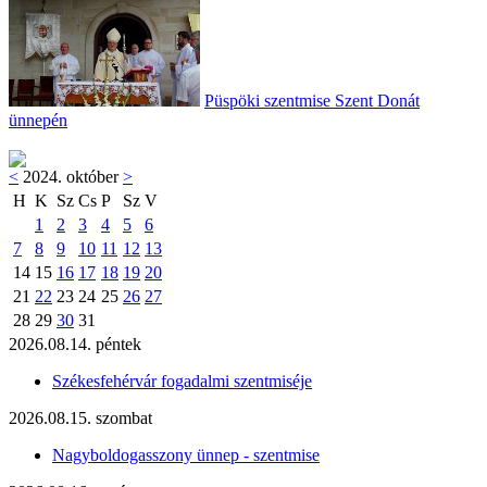
Püspöki szentmise Szent Donát
ünnepén
<
2024. október
>
H
K
Sz
Cs
P
Sz
V
1
2
3
4
5
6
7
8
9
10
11
12
13
14
15
16
17
18
19
20
21
22
23
24
25
26
27
28
29
30
31
2026.08.14. péntek
Székesfehérvár fogadalmi szentmiséje
2026.08.15. szombat
Nagyboldogasszony ünnep - szentmise