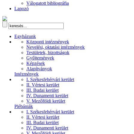
Válogatott bibliográfia
Lapozó
Egyházunk
Központi intézmények
Nevelési, oktatási intézmények
Testületek, bizottságok
Gyűjtemények
Képzések
Alapítványok
Intézmények
I. Székesfehérvári kerület
II. Vértesi kerület
III. Budai kerület
IV. Dunamenti kerület
V. Mezőföldi kerület
Plébániák
I. Székesfehérvári kerület
II. Vértesi kerület
III. Budai kerület
IV. Dunamenti kerület
V. Mezőföldi kerület