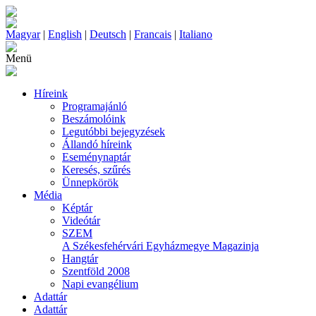
Magyar
|
English
|
Deutsch
|
Francais
|
Italiano
Menü
Híreink
Programajánló
Beszámolóink
Legutóbbi bejegyzések
Állandó híreink
Eseménynaptár
Keresés, szűrés
Ünnepkörök
Média
Képtár
Videótár
SZEM
A Székesfehérvári Egyházmegye Magazinja
Hangtár
Szentföld 2008
Napi evangélium
Adattár
Adattár