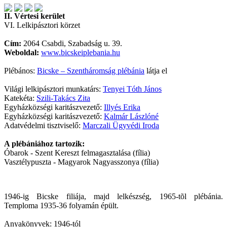
II. Vértesi kerület
VI. Lelkipásztori körzet
Cím:
2064 Csabdi, Szabadság u. 39.
Weboldal:
www.bicskeiplebania.hu
Plébános:
Bicske – Szentháromság plébánia
látja el
Világi lelkipásztori munkatárs:
Tenyei Tóth János
Katekéta:
Szili-Takács Zita
Egyházközségi karitászvezető:
Illyés Erika
Egyházközségi karitászvezető:
Kalmár Lászlóné
Adatvédelmi tisztviselő:
Marczali Ügyvédi Iroda
A plébániához tartozik:
Óbarok - Szent Kereszt felmagasztalása (fília)
Vasztélypuszta - Magyarok Nagyasszonya (fília)
1946-ig Bicske filiája, majd lelkészség, 1965-tõl plébánia.
Temploma 1935-36 folyamán épült.
Anyakönyvek: 1946-tól