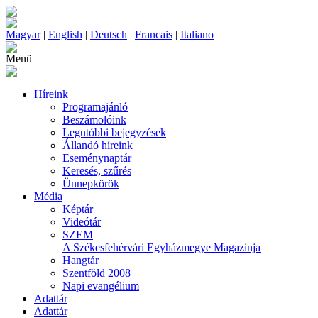
Magyar
|
English
|
Deutsch
|
Francais
|
Italiano
Menü
Híreink
Programajánló
Beszámolóink
Legutóbbi bejegyzések
Állandó híreink
Eseménynaptár
Keresés, szűrés
Ünnepkörök
Média
Képtár
Videótár
SZEM
A Székesfehérvári Egyházmegye Magazinja
Hangtár
Szentföld 2008
Napi evangélium
Adattár
Adattár