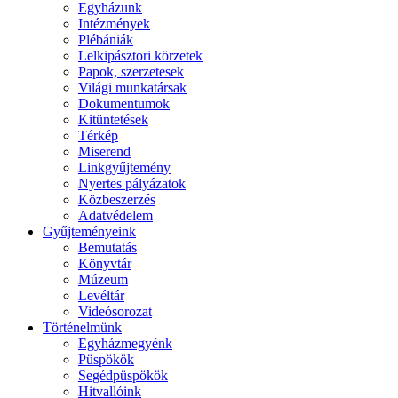
Egyházunk
Intézmények
Plébániák
Lelkipásztori körzetek
Papok, szerzetesek
Világi munkatársak
Dokumentumok
Kitüntetések
Térkép
Miserend
Linkgyűjtemény
Nyertes pályázatok
Közbeszerzés
Adatvédelem
Gyűjteményeink
Bemutatás
Könyvtár
Múzeum
Levéltár
Videósorozat
Történelmünk
Egyházmegyénk
Püspökök
Segédpüspökök
Hitvallóink