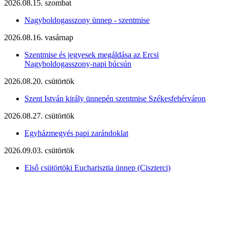
2026.08.15. szombat
Nagyboldogasszony ünnep - szentmise
2026.08.16. vasárnap
Szentmise és jegyesek megáldása az Ercsi
Nagyboldogasszony-napi búcsún
2026.08.20. csütörtök
Szent István király ünnepén szentmise Székesfehérváron
2026.08.27. csütörtök
Egyházmegyés papi zarándoklat
2026.09.03. csütörtök
Első csütörtöki Eucharisztia ünnep (Ciszterci)