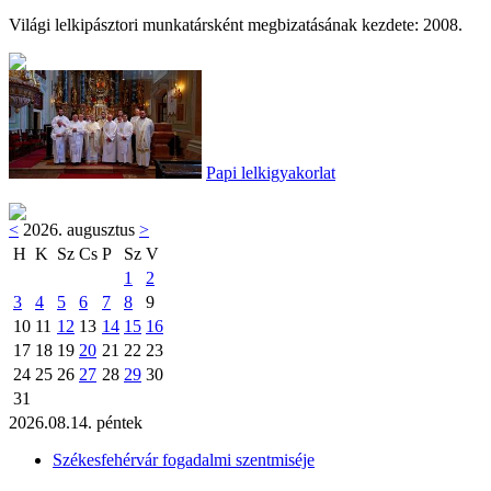
Világi lelkipásztori munkatársként megbizatásának kezdete: 2008.
Papi lelkigyakorlat
<
2026. augusztus
>
H
K
Sz
Cs
P
Sz
V
1
2
3
4
5
6
7
8
9
10
11
12
13
14
15
16
17
18
19
20
21
22
23
24
25
26
27
28
29
30
31
2026.08.14. péntek
Székesfehérvár fogadalmi szentmiséje