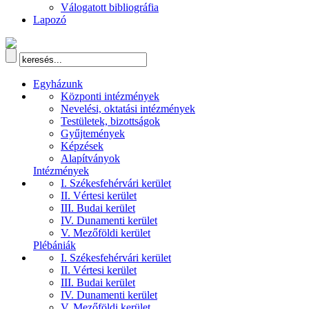
Válogatott bibliográfia
Lapozó
Egyházunk
Központi intézmények
Nevelési, oktatási intézmények
Testületek, bizottságok
Gyűjtemények
Képzések
Alapítványok
Intézmények
I. Székesfehérvári kerület
II. Vértesi kerület
III. Budai kerület
IV. Dunamenti kerület
V. Mezőföldi kerület
Plébániák
I. Székesfehérvári kerület
II. Vértesi kerület
III. Budai kerület
IV. Dunamenti kerület
V. Mezőföldi kerület