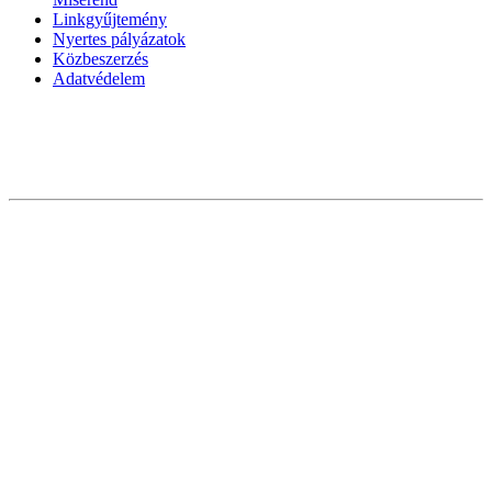
Linkgyűjtemény
Nyertes pályázatok
Közbeszerzés
Adatvédelem