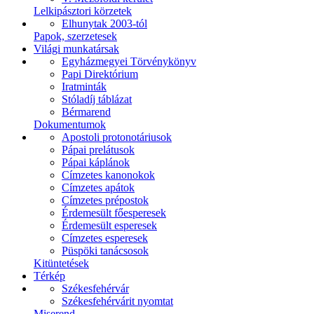
Lelkipásztori körzetek
Elhunytak 2003-tól
Papok, szerzetesek
Világi munkatársak
Egyházmegyei Törvénykönyv
Papi Direktórium
Iratminták
Stóladíj táblázat
Bérmarend
Dokumentumok
Apostoli protonotáriusok
Pápai prelátusok
Pápai káplánok
Címzetes kanonokok
Címzetes apátok
Címzetes prépostok
Érdemesült főesperesek
Érdemesült esperesek
Címzetes esperesek
Püspöki tanácsosok
Kitüntetések
Térkép
Székesfehérvár
Székesfehérvárit nyomtat
Miserend