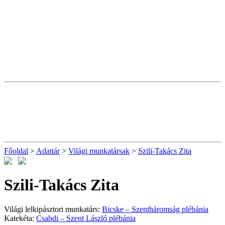
Főoldal
>
Adattár
>
Világi munkatársak
>
Szili-Takács Zita
Szili-Takács Zita
Világi lelkipásztori munkatárs:
Bicske – Szentháromság plébánia
Katekéta:
Csabdi – Szent László plébánia