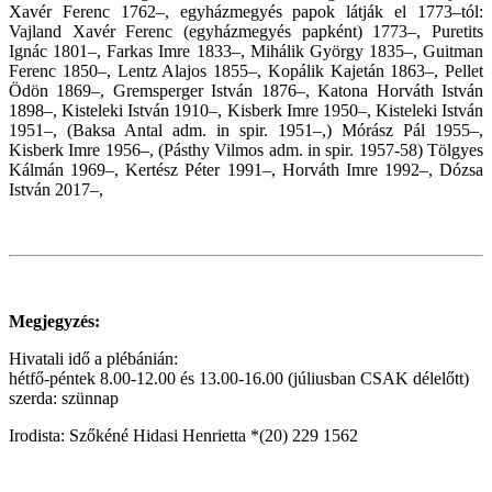
Xavér Ferenc 1762–, egyházmegyés papok látják el 1773–tól:
Vajland Xavér Ferenc (egyházmegyés papként) 1773–, Puretits
Ignác 1801–, Farkas Imre 1833–, Mihálik György 1835–, Guitman
Ferenc 1850–, Lentz Alajos 1855–, Kopálik Kajetán 1863–, Pellet
Ödön 1869–, Gremsperger István 1876–, Katona Horváth István
1898–, Kisteleki István 1910–, Kisberk Imre 1950–, Kisteleki István
1951–, (Baksa Antal adm. in spir. 1951–,) Mórász Pál 1955–,
Kisberk Imre 1956–, (Pásthy Vilmos adm. in spir. 1957-58) Tölgyes
Kálmán 1969–, Kertész Péter 1991–, Horváth Imre 1992–, Dózsa
István 2017–,
Megjegyzés:
Hivatali idő a plébánián:
hétfő-péntek 8.00-12.00 és 13.00-16.00 (júliusban CSAK délelőtt)
szerda: szünnap
Irodista: Szőkéné Hidasi Henrietta *(20) 229 1562