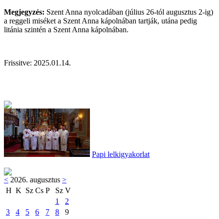
Megjegyzés:
Szent Anna nyolcadában (július 26-tól augusztus 2-ig)
a reggeli miséket a Szent Anna kápolnában tartják, utána pedig
litánia szintén a Szent Anna kápolnában.
Frissitve: 2025.01.14.
Papi lelkigyakorlat
<
2026. augusztus
>
H
K
Sz
Cs
P
Sz
V
1
2
3
4
5
6
7
8
9