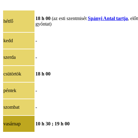
18 h 00
(az esti szentmisét
Spányi Antal tartja
, előt
hétfő
gyóntat)
kedd
-
szerda
-
csütörtök
18 h 00
péntek
-
szombat
-
vasárnap
10 h 30 ;
19 h 00