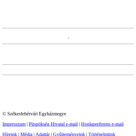
© Székesfehérvári Egyházmegye
Impresszum
|
Püspökség Hivatal e-mail
|
Honlapreferens e-mail
Híreink
|
Média
|
Adattár
|
Gyűjteményeink
|
Történelmünk