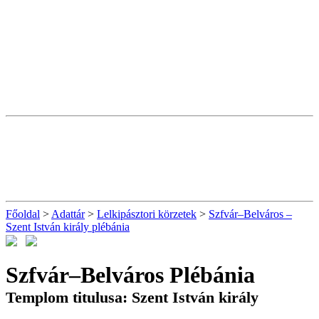
Főoldal
>
Adattár
>
Lelkipásztori körzetek
>
Szfvár–Belváros –
Szent István király plébánia
Szfvár–Belváros Plébánia
Templom titulusa: Szent István király