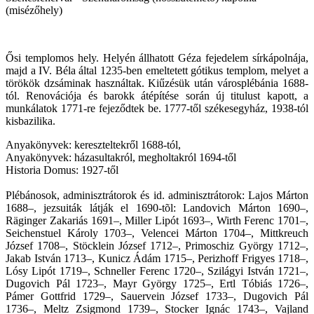
(misézőhely)
Ősi templomos hely. Helyén állhatott Géza fejedelem sírkápolnája,
majd a IV. Béla által 1235-ben emeltetett gótikus templom, melyet a
törökök dzsáminak használtak. Kiűzésük után városplébánia 1688-
tól. Renovációja és barokk átépítése során új titulust kapott, a
munkálatok 1771-re fejeződtek be. 1777-től székesegyház, 1938-tól
kisbazilika.
Anyakönyvek: kereszteltekről 1688-tól,
Anyakönyvek: házasultakról, megholtakról 1694-től
Historia Domus: 1927-től
Plébánosok, adminisztrátorok és id. adminisztrátorok: Lajos Márton
1688–, jezsuiták látják el 1690-tõl: Landovich Márton 1690–,
Räginger Zakariás 1691–, Miller Lipót 1693–, Wirth Ferenc 1701–,
Seichenstuel Károly 1703–, Velencei Márton 1704–, Mittkreuch
József 1708–, Stöcklein József 1712–, Primoschiz György 1712–,
Jakab István 1713–, Kunicz Ádám 1715–, Perizhoff Frigyes 1718–,
Lósy Lipót 1719–, Schneller Ferenc 1720–, Szilágyi István 1721–,
Dugovich Pál 1723–, Mayr György 1725–, Ertl Tóbiás 1726–,
Pámer Gottfrid 1729–, Sauervein József 1733–, Dugovich Pál
1736–, Meltz Zsigmond 1739–, Stocker Ignác 1743–, Vajland