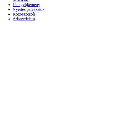
Linkgyűjtemény
Nyertes pályázatok
Közbeszerzés
Adatvédelem