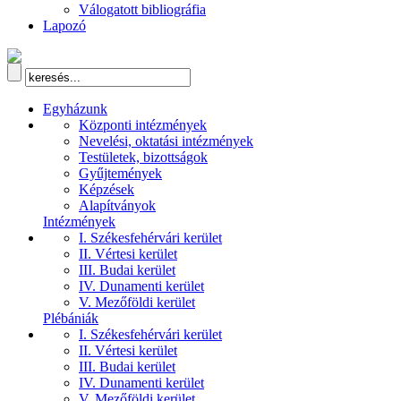
Válogatott bibliográfia
Lapozó
Egyházunk
Központi intézmények
Nevelési, oktatási intézmények
Testületek, bizottságok
Gyűjtemények
Képzések
Alapítványok
Intézmények
I. Székesfehérvári kerület
II. Vértesi kerület
III. Budai kerület
IV. Dunamenti kerület
V. Mezőföldi kerület
Plébániák
I. Székesfehérvári kerület
II. Vértesi kerület
III. Budai kerület
IV. Dunamenti kerület
V. Mezőföldi kerület