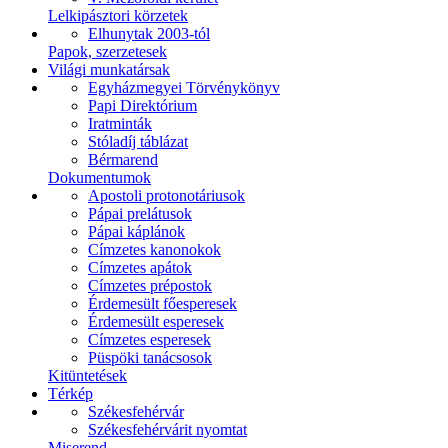
Lelkipásztori körzetek
Elhunytak 2003-tól
Papok, szerzetesek
Világi munkatársak
Egyházmegyei Törvénykönyv
Papi Direktórium
Iratminták
Stóladíj táblázat
Bérmarend
Dokumentumok
Apostoli protonotáriusok
Pápai prelátusok
Pápai káplánok
Címzetes kanonokok
Címzetes apátok
Címzetes prépostok
Érdemesült főesperesek
Érdemesült esperesek
Címzetes esperesek
Püspöki tanácsosok
Kitüntetések
Térkép
Székesfehérvár
Székesfehérvárit nyomtat
Miserend