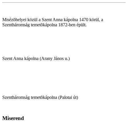
Misézõhelyei közül a Szent Anna kápolna 1470 körül, a
Szentháromság temetõkápolna 1872-ben épült.
Szent Anna kápolna (Arany János u.)
Szentháromság temetõkápolna (Palotai út)
Miserend