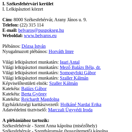
I. Székesfehérvári kerület
I. Lelkipásztori körzet
Cím:
8000 Székesfehérvár, Arany János u. 9.
Telefon:
(22) 315 114
E-mail:
belvaros@puspokseg.hu
Weboldal:
www.belvaros.eu
Plébános:
Dózsa István
Nyugalmazott plébános:
Horváth Imre
Világi lelkipásztori munkatárs:
Igari Antal
Világi lelkipásztori munkatárs:
Mező Balázs Béla, dr.
Világi lelkipásztori munkatárs:
Somogyfoki Gábor
Világi lelkipásztori munkatárs:
Szaller Kálmán
Képviselőtestületi elnök:
Szaller Kálmán
Katekéta:
Balázs Gábor
Katekéta:
Berta György
Katekéta:
Reichardt Magdolna
Egyházközségi karitászvezető:
Holkáné Nardai Erika
Adatvédelmi tisztviselő:
Marczali Ügyvédi Iroda
A plébániához tartozik:
Székesfehérvár - Szent Anna kápolna (misézőhely)
Székesfehérvár - Szentháromság (hosszútemető) kápolna