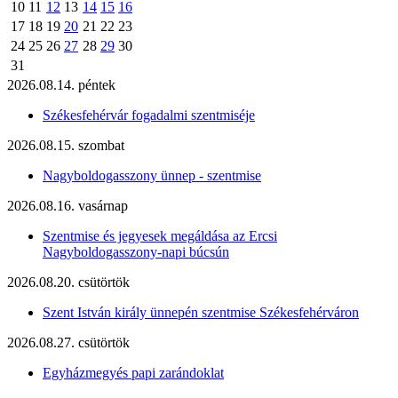
10
11
12
13
14
15
16
17
18
19
20
21
22
23
24
25
26
27
28
29
30
31
2026.08.14. péntek
Székesfehérvár fogadalmi szentmiséje
2026.08.15. szombat
Nagyboldogasszony ünnep - szentmise
2026.08.16. vasárnap
Szentmise és jegyesek megáldása az Ercsi
Nagyboldogasszony-napi búcsún
2026.08.20. csütörtök
Szent István király ünnepén szentmise Székesfehérváron
2026.08.27. csütörtök
Egyházmegyés papi zarándoklat