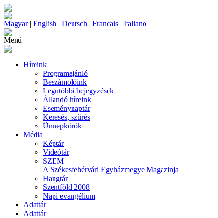
Magyar
|
English
|
Deutsch
|
Francais
|
Italiano
Menü
Híreink
Programajánló
Beszámolóink
Legutóbbi bejegyzések
Állandó híreink
Eseménynaptár
Keresés, szűrés
Ünnepkörök
Média
Képtár
Videótár
SZEM
A Székesfehérvári Egyházmegye Magazinja
Hangtár
Szentföld 2008
Napi evangélium
Adattár
Adattár