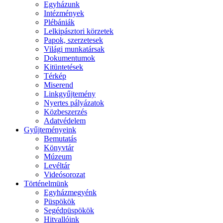
Egyházunk
Intézmények
Plébániák
Lelkipásztori körzetek
Papok, szerzetesek
Világi munkatársak
Dokumentumok
Kitüntetések
Térkép
Miserend
Linkgyűjtemény
Nyertes pályázatok
Közbeszerzés
Adatvédelem
Gyűjteményeink
Bemutatás
Könyvtár
Múzeum
Levéltár
Videósorozat
Történelmünk
Egyházmegyénk
Püspökök
Segédpüspökök
Hitvallóink