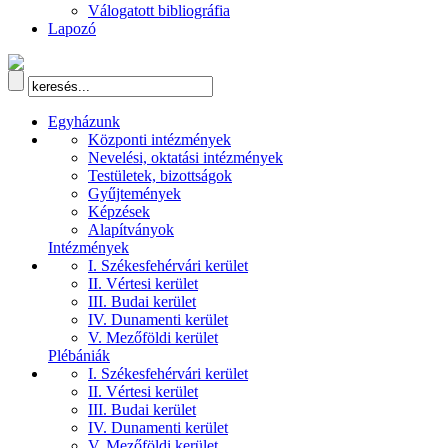
Válogatott bibliográfia
Lapozó
Egyházunk
Központi intézmények
Nevelési, oktatási intézmények
Testületek, bizottságok
Gyűjtemények
Képzések
Alapítványok
Intézmények
I. Székesfehérvári kerület
II. Vértesi kerület
III. Budai kerület
IV. Dunamenti kerület
V. Mezőföldi kerület
Plébániák
I. Székesfehérvári kerület
II. Vértesi kerület
III. Budai kerület
IV. Dunamenti kerület
V. Mezőföldi kerület