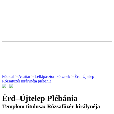
Főoldal
>
Adattár
>
Lelkipásztori körzetek
>
Érd–Újtelep –
Rózsafüzér királynéja plébánia
Érd–Újtelep Plébánia
Templom titulusa: Rózsafüzér királynéja