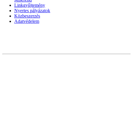
Linkgyűjtemény
Nyertes pályázatok
Közbeszerzés
Adatvédelem