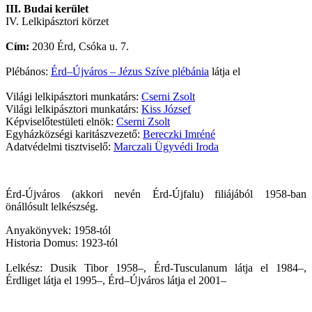
III. Budai kerület
IV. Lelkipásztori körzet
Cím:
2030 Érd, Csóka u. 7.
Plébános:
Érd–Újváros – Jézus Szíve plébánia
látja el
Világi lelkipásztori munkatárs:
Cserni Zsolt
Világi lelkipásztori munkatárs:
Kiss József
Képviselőtestületi elnök:
Cserni Zsolt
Egyházközségi karitászvezető:
Bereczki Imréné
Adatvédelmi tisztviselő:
Marczali Ügyvédi Iroda
Érd-Újváros (akkori nevén Érd-Újfalu) filiájából 1958-ban
önállósult lelkészség.
Anyakönyvek: 1958-tól
Historia Domus: 1923-tól
Lelkész: Dusik Tibor 1958–, Érd-Tusculanum látja el 1984–,
Érdliget látja el 1995–, Érd–Újváros látja el 2001–