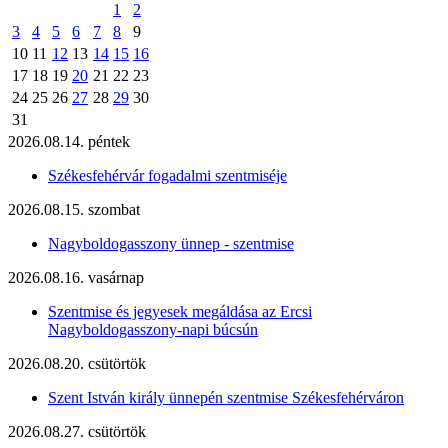
1
2
3
4
5
6
7
8
9
10
11
12
13
14
15
16
17
18
19
20
21
22
23
24
25
26
27
28
29
30
31
2026.08.14. péntek
Székesfehérvár fogadalmi szentmiséje
2026.08.15. szombat
Nagyboldogasszony ünnep - szentmise
2026.08.16. vasárnap
Szentmise és jegyesek megáldása az Ercsi
Nagyboldogasszony-napi búcsún
2026.08.20. csütörtök
Szent István király ünnepén szentmise Székesfehérváron
2026.08.27. csütörtök