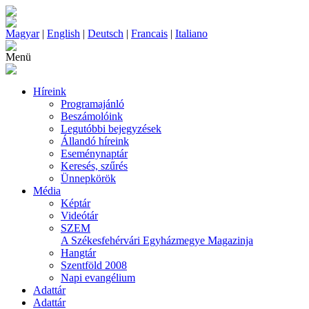
Magyar
|
English
|
Deutsch
|
Francais
|
Italiano
Menü
Híreink
Programajánló
Beszámolóink
Legutóbbi bejegyzések
Állandó híreink
Eseménynaptár
Keresés, szűrés
Ünnepkörök
Média
Képtár
Videótár
SZEM
A Székesfehérvári Egyházmegye Magazinja
Hangtár
Szentföld 2008
Napi evangélium
Adattár
Adattár