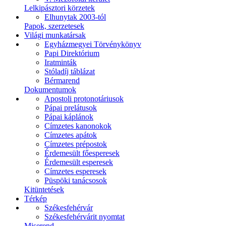
Lelkipásztori körzetek
Elhunytak 2003-tól
Papok, szerzetesek
Világi munkatársak
Egyházmegyei Törvénykönyv
Papi Direktórium
Iratminták
Stóladíj táblázat
Bérmarend
Dokumentumok
Apostoli protonotáriusok
Pápai prelátusok
Pápai káplánok
Címzetes kanonokok
Címzetes apátok
Címzetes prépostok
Érdemesült főesperesek
Érdemesült esperesek
Címzetes esperesek
Püspöki tanácsosok
Kitüntetések
Térkép
Székesfehérvár
Székesfehérvárit nyomtat
Miserend