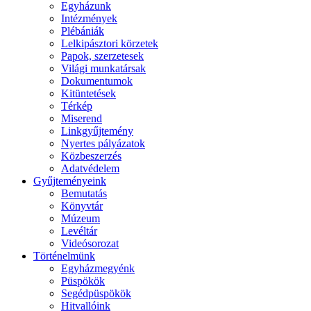
Egyházunk
Intézmények
Plébániák
Lelkipásztori körzetek
Papok, szerzetesek
Világi munkatársak
Dokumentumok
Kitüntetések
Térkép
Miserend
Linkgyűjtemény
Nyertes pályázatok
Közbeszerzés
Adatvédelem
Gyűjteményeink
Bemutatás
Könyvtár
Múzeum
Levéltár
Videósorozat
Történelmünk
Egyházmegyénk
Püspökök
Segédpüspökök
Hitvallóink