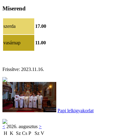
Miserend
szerda
17.00
vasárnap
11.00
Frissítve:
2023.11.16
.
Papi lelkigyakorlat
<
2026. augusztus
>
H
K
Sz
Cs
P
Sz
V