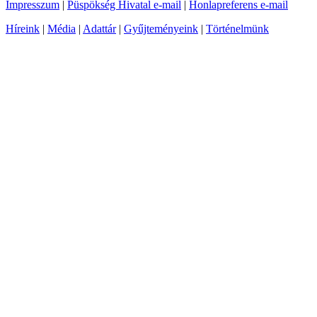
Impresszum
|
Püspökség Hivatal e-mail
|
Honlapreferens e-mail
Híreink
|
Média
|
Adattár
|
Gyűjteményeink
|
Történelmünk