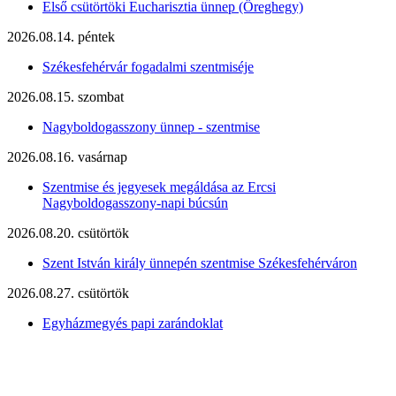
Első csütörtöki Eucharisztia ünnep (Öreghegy)
2026.08.14. péntek
Székesfehérvár fogadalmi szentmiséje
2026.08.15. szombat
Nagyboldogasszony ünnep - szentmise
2026.08.16. vasárnap
Szentmise és jegyesek megáldása az Ercsi
Nagyboldogasszony-napi búcsún
2026.08.20. csütörtök
Szent István király ünnepén szentmise Székesfehérváron
2026.08.27. csütörtök
Egyházmegyés papi zarándoklat