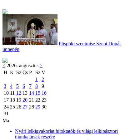
Püspöki szentmise Szent Donát
ünnepén
<
2026. augusztus
>
H
K
Sz
Cs
P
Sz
V
1
2
3
4
5
6
7
8
9
10
11
12
13
14
15
16
17
18
19
20
21
22
23
24
25
26
27
28
29
30
31
Ma
Nyári lelkigyakorlat hitoktatók és világi lelkipásztori
munkatársak részére