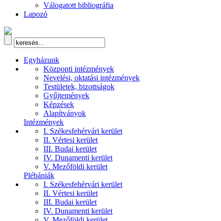
Válogatott bibliográfia
Lapozó
Egyházunk
Központi intézmények
Nevelési, oktatási intézmények
Testületek, bizottságok
Gyűjtemények
Képzések
Alapítványok
Intézmények
I. Székesfehérvári kerület
II. Vértesi kerület
III. Budai kerület
IV. Dunamenti kerület
V. Mezőföldi kerület
Plébániák
I. Székesfehérvári kerület
II. Vértesi kerület
III. Budai kerület
IV. Dunamenti kerület
V. Mezőföldi kerület