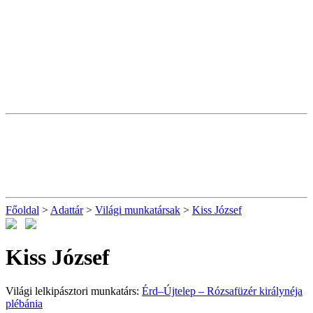
Főoldal
>
Adattár
>
Világi munkatársak
>
Kiss József
Kiss József
Világi lelkipásztori munkatárs:
Érd–Újtelep – Rózsafüzér királynéja
plébánia