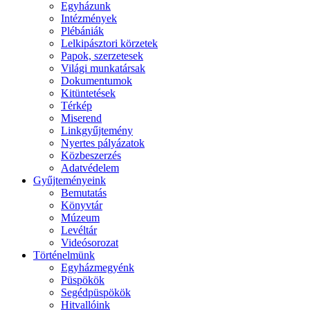
Egyházunk
Intézmények
Plébániák
Lelkipásztori körzetek
Papok, szerzetesek
Világi munkatársak
Dokumentumok
Kitüntetések
Térkép
Miserend
Linkgyűjtemény
Nyertes pályázatok
Közbeszerzés
Adatvédelem
Gyűjteményeink
Bemutatás
Könyvtár
Múzeum
Levéltár
Videósorozat
Történelmünk
Egyházmegyénk
Püspökök
Segédpüspökök
Hitvallóink