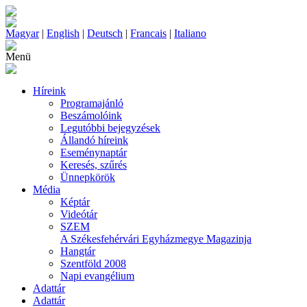
Magyar
|
English
|
Deutsch
|
Francais
|
Italiano
Menü
Híreink
Programajánló
Beszámolóink
Legutóbbi bejegyzések
Állandó híreink
Eseménynaptár
Keresés, szűrés
Ünnepkörök
Média
Képtár
Videótár
SZEM
A Székesfehérvári Egyházmegye Magazinja
Hangtár
Szentföld 2008
Napi evangélium
Adattár
Adattár