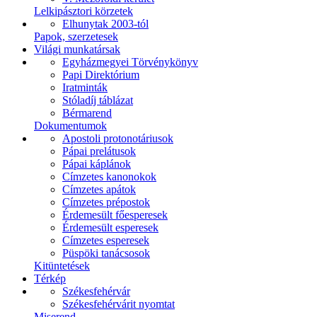
Lelkipásztori körzetek
Elhunytak 2003-tól
Papok, szerzetesek
Világi munkatársak
Egyházmegyei Törvénykönyv
Papi Direktórium
Iratminták
Stóladíj táblázat
Bérmarend
Dokumentumok
Apostoli protonotáriusok
Pápai prelátusok
Pápai káplánok
Címzetes kanonokok
Címzetes apátok
Címzetes prépostok
Érdemesült főesperesek
Érdemesült esperesek
Címzetes esperesek
Püspöki tanácsosok
Kitüntetések
Térkép
Székesfehérvár
Székesfehérvárit nyomtat
Miserend