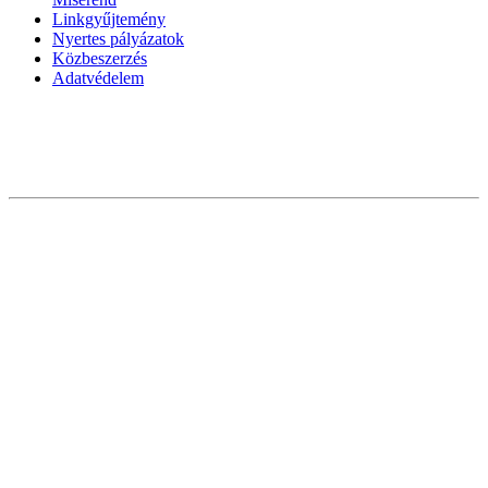
Linkgyűjtemény
Nyertes pályázatok
Közbeszerzés
Adatvédelem