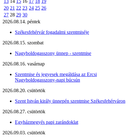
13
14
15
16
17
18
19
20
21
22
23
24
25
26
27
28
29
30
2026.08.14. péntek
Székesfehérvár fogadalmi szentmiséje
2026.08.15. szombat
Nagyboldogasszony ünnep - szentmise
2026.08.16. vasárnap
Szentmise és jegyesek megáldása az Ercsi
Nagyboldogasszony-napi búcsún
2026.08.20. csütörtök
Szent István király ünnepén szentmise Székesfehérváron
2026.08.27. csütörtök
Egyházmegyés papi zarándoklat
2026.09.03. csütörtök