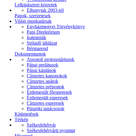
Lelkipásztori körzetek
Elhunytak 2003-tól
Papok, szerzetesek
Világi munkatársak
Egyházmegyei Törvénykönyv
Papi Direktórium
Iratminták
Stóladíj táblázat
Bérmarend
Dokumentumok
Apostoli protonotáriusok
Pápai prelátusok
Pápai káplánok
Címzetes kanonokok
Címzetes apátok
Címzetes prépostok
Érdemesült főesperesek
Érdemesült esperesek
Címzetes esperesek
Püspöki tanácsosok
Kitüntetések
Térkép
Székesfehérvár
Székesfehérvárit nyomtat
Miserend