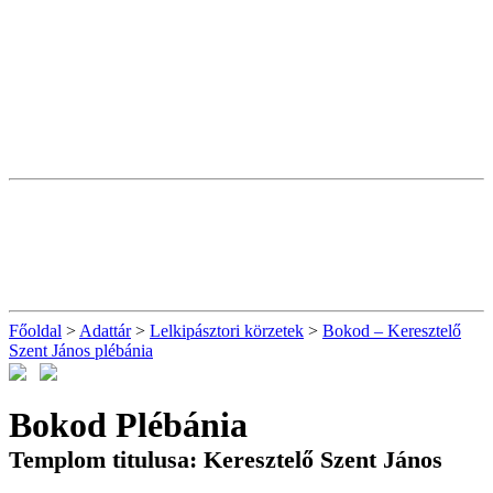
Főoldal
>
Adattár
>
Lelkipásztori körzetek
>
Bokod – Keresztelő
Szent János plébánia
Bokod Plébánia
Templom titulusa: Keresztelő Szent János