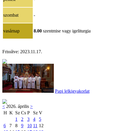
szombat
-
vasárnap
8.00
szentmise vagy igeliturgia
Frissítve: 2023.11.17.
Papi lelkigyakorlat
<
2026. április
>
H
K
Sz
Cs
P
Sz
V
1
2
3
4
5
6
7
8
9
10
11
12