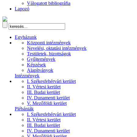
Válogatott bibliográfia
Lapozó
Egyházunk
Központi intézmények
Nevelési, oktatási intézmények
Testületek, bizottságok
Gyűjtemények
Képzések
Alapítványok
Intézmények
I. Székesfehérvári kerület
II. Vértesi kerület
III. Budai kerület
IV. Dunamenti kerület
V. Mezőföldi kerület
Plébániák
I. Székesfehérvári kerület
II. Vértesi kerület
III. Budai kerület
IV. Dunamenti kerület
V. Mezőföldi kerület