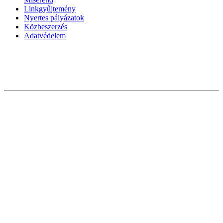
Linkgyűjtemény
Nyertes pályázatok
Közbeszerzés
Adatvédelem