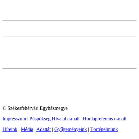
© Székesfehérvári Egyházmegye
Impresszum
|
Püspökség Hivatal e-mail
|
Honlapreferens e-mail
Híreink
|
Média
|
Adattár
|
Gyűjteményeink
|
Történelmünk