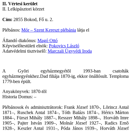
II. Vértesi kerület
II. Lelkipásztori körzet
Cím:
2855 Bokod, Fő u. 2.
Plébános:
Mór – Szent Kereszt plébánia
látja el
Állandó diakónus:
Magó Ottó
Képviselőtestületi elnök:
Pokovics László
Adatvédelmi tisztviselő:
Marczali Ügyvédi Iroda
A Gyõri egyházmegyétõl 1993-ban csatolták
egyházmegyénkhez.Dad filiája 1870-ig, ekkor önállósult. Temploma
1779-ben épült.
Anyakönyvek: 1870-tõl
Historia Domus: –
Plébánosok és adminisztrátorok: Frank József 1870-, Lõrincz Antal
1871–, Ruschek Antal 1874–, Tóth Balázs 1874–, Hérics Márton
1884–, Fürszt Mihály 1887–, Resszer Mihály 1898–, Horváth Imre
1905–, Pajter István 1909–, Molnár József 1927–, Radics Ernõ
1928–, Keszler Antal 1931–, Póda János 1939–, Horváth József