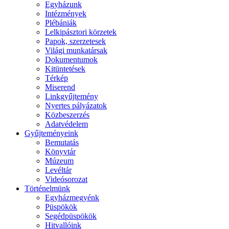
Egyházunk
Intézmények
Plébániák
Lelkipásztori körzetek
Papok, szerzetesek
Világi munkatársak
Dokumentumok
Kitüntetések
Térkép
Miserend
Linkgyűjtemény
Nyertes pályázatok
Közbeszerzés
Adatvédelem
Gyűjteményeink
Bemutatás
Könyvtár
Múzeum
Levéltár
Videósorozat
Történelmünk
Egyházmegyénk
Püspökök
Segédpüspökök
Hitvallóink