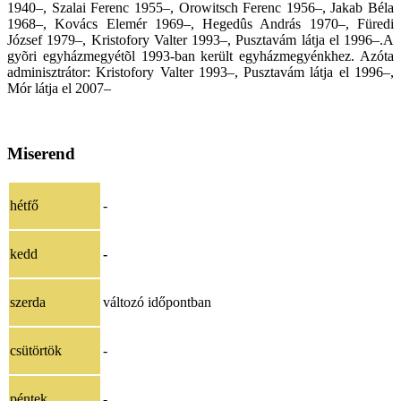
1940–, Szalai Ferenc 1955–, Orowitsch Ferenc 1956–, Jakab Béla
1968–, Kovács Elemér 1969–, Hegedûs András 1970–, Füredi
József 1979–, Kristofory Valter 1993–, Pusztavám látja el 1996–.A
gyõri egyházmegyétõl 1993-ban került egyházmegyénkhez. Azóta
adminisztrátor: Kristofory Valter 1993–, Pusztavám látja el 1996–,
Mór látja el 2007–
Miserend
hétfő
-
kedd
-
szerda
változó időpontban
csütörtök
-
péntek
-