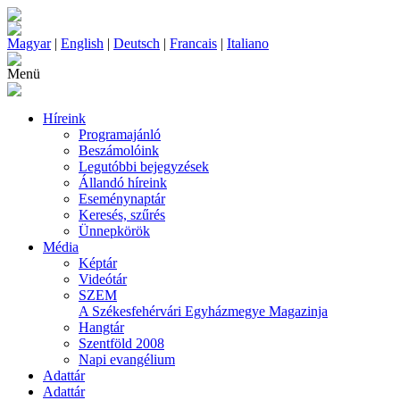
Magyar
|
English
|
Deutsch
|
Francais
|
Italiano
Menü
Híreink
Programajánló
Beszámolóink
Legutóbbi bejegyzések
Állandó híreink
Eseménynaptár
Keresés, szűrés
Ünnepkörök
Média
Képtár
Videótár
SZEM
A Székesfehérvári Egyházmegye Magazinja
Hangtár
Szentföld 2008
Napi evangélium
Adattár
Adattár