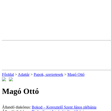
Főoldal
>
Adattár
>
Papok, szerzetesek
>
Magó Ottó
Magó Ottó
Állandó diakónus:
Bokod – Keresztelő Szent János plébánia