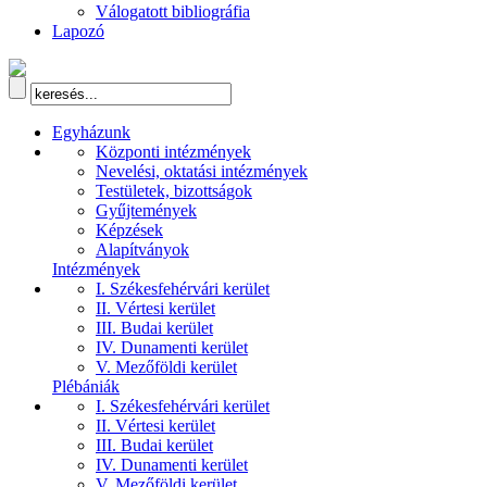
Válogatott bibliográfia
Lapozó
Egyházunk
Központi intézmények
Nevelési, oktatási intézmények
Testületek, bizottságok
Gyűjtemények
Képzések
Alapítványok
Intézmények
I. Székesfehérvári kerület
II. Vértesi kerület
III. Budai kerület
IV. Dunamenti kerület
V. Mezőföldi kerület
Plébániák
I. Székesfehérvári kerület
II. Vértesi kerület
III. Budai kerület
IV. Dunamenti kerület
V. Mezőföldi kerület