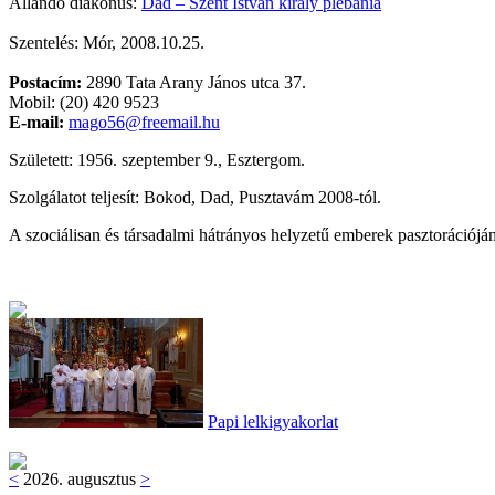
Állandó diakónus:
Dad – Szent István király plébánia
Szentelés: Mór, 2008.10.25.
Postacím:
2890 Tata Arany János utca 37.
Mobil: (20) 420 9523
E-mail:
mago56@freemail.hu
Született: 1956. szeptember 9., Esztergom.
Szolgálatot teljesít: Bokod, Dad, Pusztavám 2008-tól.
A szociálisan és társadalmi hátrányos helyzetű emberek pasztorációjá
Papi lelkigyakorlat
<
2026. augusztus
>