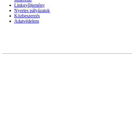
Linkgyűjtemény
Nyertes pályázatok
Közbeszerzés
Adatvédelem