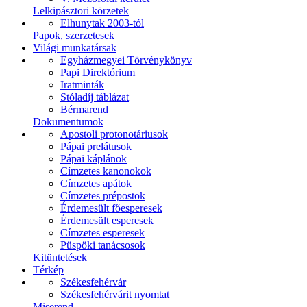
Lelkipásztori körzetek
Elhunytak 2003-tól
Papok, szerzetesek
Világi munkatársak
Egyházmegyei Törvénykönyv
Papi Direktórium
Iratminták
Stóladíj táblázat
Bérmarend
Dokumentumok
Apostoli protonotáriusok
Pápai prelátusok
Pápai káplánok
Címzetes kanonokok
Címzetes apátok
Címzetes prépostok
Érdemesült főesperesek
Érdemesült esperesek
Címzetes esperesek
Püspöki tanácsosok
Kitüntetések
Térkép
Székesfehérvár
Székesfehérvárit nyomtat
Miserend