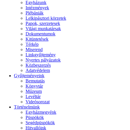
Egyházunk
Intézmények
Plébániák
Lelkipásztori körzetek
Papok, szerzetesek
Világi munkatársak
Dokumentumok
Kitüntetések
Térkép
Miserend
Linkgyűjtemény
Nyertes pályázatok
Közbeszerzés
Adatvédelem
Gyűjteményeink
Bemutatás
Könyvtár
Múzeum
Levéltár
Videósorozat
Történelmünk
Egyházmegyénk
Püspökök
Segédpüspökök
Hitvallóink