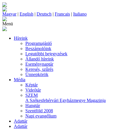
Magyar
|
English
|
Deutsch
|
Francais
|
Italiano
Menü
Híreink
Programajánló
Beszámolóink
Legutóbbi bejegyzések
Állandó híreink
Eseménynaptár
Keresés, szűrés
Ünnepkörök
Média
Képtár
Videótár
SZEM
A Székesfehérvári Egyházmegye Magazinja
Hangtár
Szentföld 2008
Napi evangélium
Adattár
Adattár