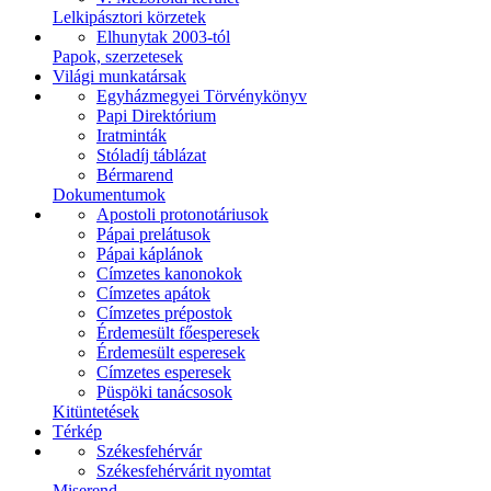
Lelkipásztori körzetek
Elhunytak 2003-tól
Papok, szerzetesek
Világi munkatársak
Egyházmegyei Törvénykönyv
Papi Direktórium
Iratminták
Stóladíj táblázat
Bérmarend
Dokumentumok
Apostoli protonotáriusok
Pápai prelátusok
Pápai káplánok
Címzetes kanonokok
Címzetes apátok
Címzetes prépostok
Érdemesült főesperesek
Érdemesült esperesek
Címzetes esperesek
Püspöki tanácsosok
Kitüntetések
Térkép
Székesfehérvár
Székesfehérvárit nyomtat
Miserend