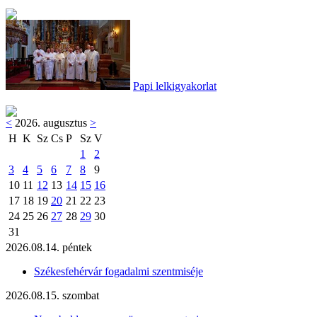
Papi lelkigyakorlat
<
2026. augusztus
>
H
K
Sz
Cs
P
Sz
V
1
2
3
4
5
6
7
8
9
10
11
12
13
14
15
16
17
18
19
20
21
22
23
24
25
26
27
28
29
30
31
2026.08.14. péntek
Székesfehérvár fogadalmi szentmiséje
2026.08.15. szombat