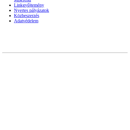
Linkgyűjtemény
Nyertes pályázatok
Közbeszerzés
Adatvédelem