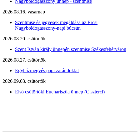
Nagyboldogasszony ünnep - szentmise
2026.08.16. vasárnap
Szentmise és jegyesek megáldása az Ercsi
Nagyboldogasszony-napi búcsún
2026.08.20. csütörtök
Szent István király ünnepén szentmise Székesfehérváron
2026.08.27. csütörtök
Egyházmegyés papi zarándoklat
2026.09.03. csütörtök
Első csütörtöki Eucharisztia ünnep (Ciszterci)