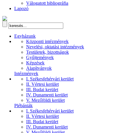
Válogatott bibliográfia
Lapozó
Egyházunk
Központi intézmények
Nevelési, oktatási intézmények
Testületek, bizottságok
Gyűjtemények
Képzések
Alapítványok
Intézmények
I. Székesfehérvári kerület
II. Vértesi kerület
III. Budai kerület
IV. Dunamenti kerület
V. Mezőföldi kerület
Plébániák
I. Székesfehérvári kerület
II. Vértesi kerület
III. Budai kerület
IV. Dunamenti kerület
V. Mezőföldi kerület