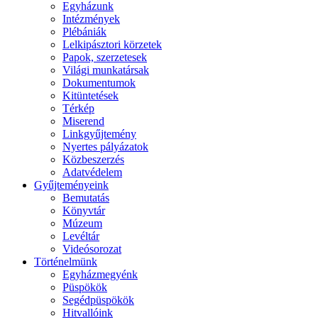
Egyházunk
Intézmények
Plébániák
Lelkipásztori körzetek
Papok, szerzetesek
Világi munkatársak
Dokumentumok
Kitüntetések
Térkép
Miserend
Linkgyűjtemény
Nyertes pályázatok
Közbeszerzés
Adatvédelem
Gyűjteményeink
Bemutatás
Könyvtár
Múzeum
Levéltár
Videósorozat
Történelmünk
Egyházmegyénk
Püspökök
Segédpüspökök
Hitvallóink