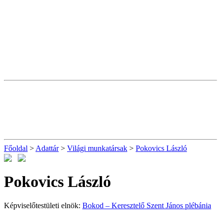
Főoldal
>
Adattár
>
Világi munkatársak
>
Pokovics László
Pokovics László
Képviselőtestületi elnök:
Bokod – Keresztelő Szent János plébánia