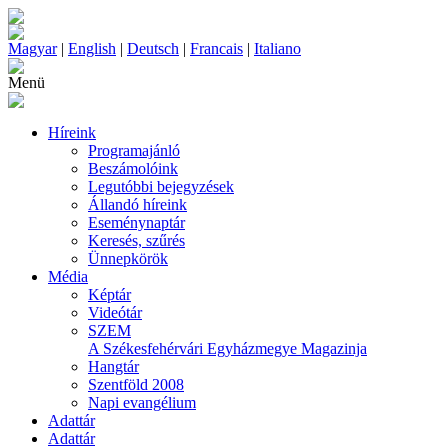
Magyar
|
English
|
Deutsch
|
Francais
|
Italiano
Menü
Híreink
Programajánló
Beszámolóink
Legutóbbi bejegyzések
Állandó híreink
Eseménynaptár
Keresés, szűrés
Ünnepkörök
Média
Képtár
Videótár
SZEM
A Székesfehérvári Egyházmegye Magazinja
Hangtár
Szentföld 2008
Napi evangélium
Adattár
Adattár