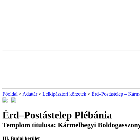
Főoldal
>
Adattár
>
Lelkipásztori körzetek
>
Érd–Postástelep – Kárm
Érd–Postástelep Plébánia
Templom titulusa: Kármelhegyi Boldogasszon
III. Budai kerület