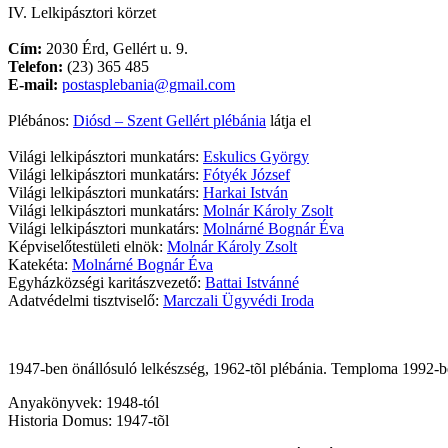
IV. Lelkipásztori körzet
Cím:
2030 Érd, Gellért u. 9.
Telefon:
(23) 365 485
E-mail:
postasplebania@gmail.com
Plébános:
Diósd – Szent Gellért plébánia
látja el
Világi lelkipásztori munkatárs:
Eskulics György
Világi lelkipásztori munkatárs:
Fótyék József
Világi lelkipásztori munkatárs:
Harkai István
Világi lelkipásztori munkatárs:
Molnár Károly Zsolt
Világi lelkipásztori munkatárs:
Molnárné Bognár Éva
Képviselőtestületi elnök:
Molnár Károly Zsolt
Katekéta:
Molnárné Bognár Éva
Egyházközségi karitászvezető:
Battai Istvánné
Adatvédelmi tisztviselő:
Marczali Ügyvédi Iroda
1947-ben önállósuló lelkészség, 1962-tõl plébánia. Temploma 1992-b
Anyakönyvek: 1948-tól
Historia Domus: 1947-tõl