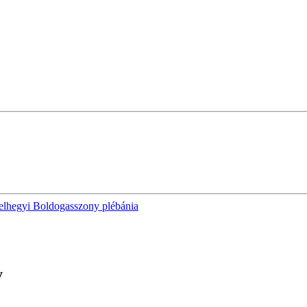
elhegyi Boldogasszony plébánia
y