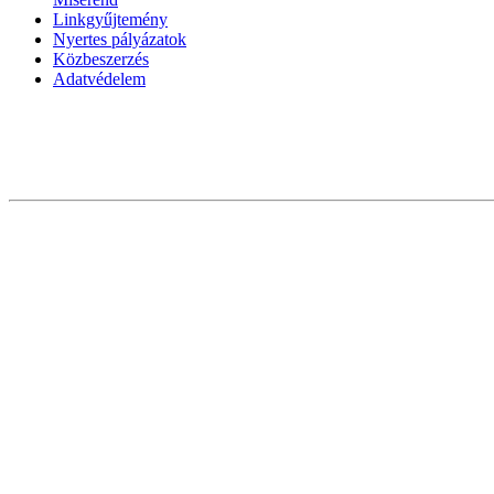
Linkgyűjtemény
Nyertes pályázatok
Közbeszerzés
Adatvédelem