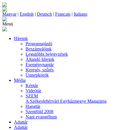
Magyar
|
English
|
Deutsch
|
Francais
|
Italiano
Menü
Híreink
Programajánló
Beszámolóink
Legutóbbi bejegyzések
Állandó híreink
Eseménynaptár
Keresés, szűrés
Ünnepkörök
Média
Képtár
Videótár
SZEM
A Székesfehérvári Egyházmegye Magazinja
Hangtár
Szentföld 2008
Napi evangélium
Adattár
Adattár