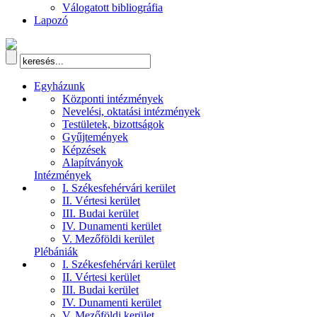
Válogatott bibliográfia
Lapozó
Egyházunk
Központi intézmények
Nevelési, oktatási intézmények
Testületek, bizottságok
Gyűjtemények
Képzések
Alapítványok
Intézmények
I. Székesfehérvári kerület
II. Vértesi kerület
III. Budai kerület
IV. Dunamenti kerület
V. Mezőföldi kerület
Plébániák
I. Székesfehérvári kerület
II. Vértesi kerület
III. Budai kerület
IV. Dunamenti kerület
V. Mezőföldi kerület