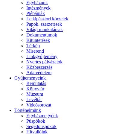
Egyházunk
Intézmények
Plébániák
Lelkipásztori körzetek
Papok, szerzetesek
Világi munkatársak
Dokumentumok
Kitüntetések
Térkép
Miserend
Linkgyűjtemény
Nyertes pályázatok
Közbeszerzés
Adatvédelem
Gyűjteményeink
Bemutatás
Könyvtár
Múzeum
Levéltár
Videósorozat
Történelmünk
Egyházmegyénk
Püspökök
Segédpüspökök
Hitvallóink