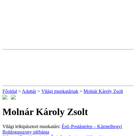
Főoldal
>
Adattár
>
Világi munkatársak
>
Molnár Károly Zsolt
Molnár Károly Zsolt
Világi lelkipásztori munkatárs:
Érd–Postástelep – Kármelhegyi
Boldogasszony plébánia