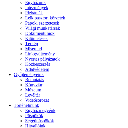
Egyházunk
Intézmények
Plébániák
Lelkipásztori körzetek
Papok, szerzetesek
Világi munkatársak
Dokumentumok
Kitüntetések
Térkép
Miserend
Linkgyűjtemény
Nyertes pályázatok
Közbeszerzés
Adatvédelem
Gyűjteményeink
Bemutatás
Könyvtár
Múzeum
Levéltár
Videósorozat
Történelmünk
Egyházmegyénk
Püspökök
Segédpüspökök
Hitvallóink