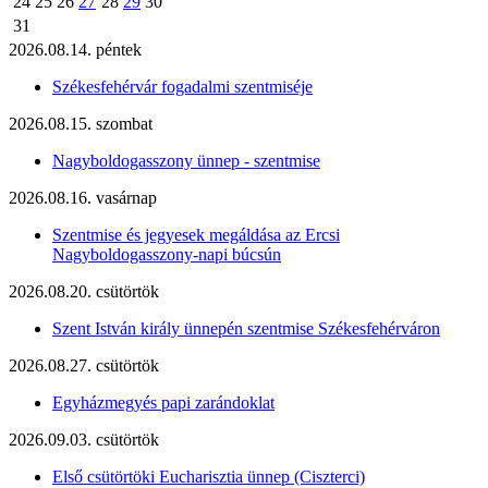
24
25
26
27
28
29
30
31
2026.08.14. péntek
Székesfehérvár fogadalmi szentmiséje
2026.08.15. szombat
Nagyboldogasszony ünnep - szentmise
2026.08.16. vasárnap
Szentmise és jegyesek megáldása az Ercsi
Nagyboldogasszony-napi búcsún
2026.08.20. csütörtök
Szent István király ünnepén szentmise Székesfehérváron
2026.08.27. csütörtök
Egyházmegyés papi zarándoklat
2026.09.03. csütörtök
Első csütörtöki Eucharisztia ünnep (Ciszterci)