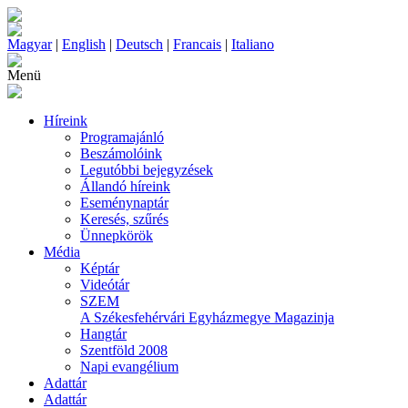
Magyar
|
English
|
Deutsch
|
Francais
|
Italiano
Menü
Híreink
Programajánló
Beszámolóink
Legutóbbi bejegyzések
Állandó híreink
Eseménynaptár
Keresés, szűrés
Ünnepkörök
Média
Képtár
Videótár
SZEM
A Székesfehérvári Egyházmegye Magazinja
Hangtár
Szentföld 2008
Napi evangélium
Adattár
Adattár