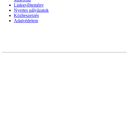
Linkgyűjtemény
Nyertes pályázatok
Közbeszerzés
Adatvédelem