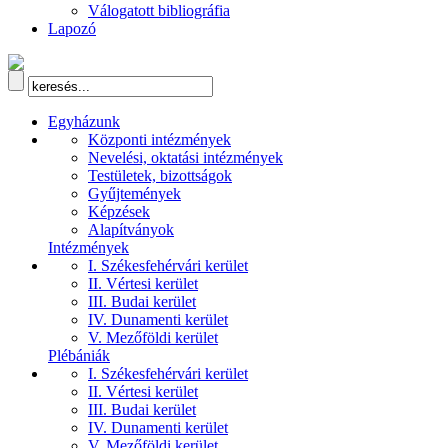
Válogatott bibliográfia
Lapozó
Egyházunk
Központi intézmények
Nevelési, oktatási intézmények
Testületek, bizottságok
Gyűjtemények
Képzések
Alapítványok
Intézmények
I. Székesfehérvári kerület
II. Vértesi kerület
III. Budai kerület
IV. Dunamenti kerület
V. Mezőföldi kerület
Plébániák
I. Székesfehérvári kerület
II. Vértesi kerület
III. Budai kerület
IV. Dunamenti kerület
V. Mezőföldi kerület