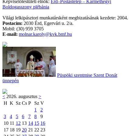
Képviselőtestületi elnök:
Érd–Postástelep – Kármelhegyi
Boldogasszony plébánia
Világi lelkipásztori munkatársként megbizatásának kezdete: 2004.
Postacím:
2030 Érd, Egervári u. 2/a.
Mobil: (30) 959 3705
E-mail:
molnar.karoly@kvk.bmf.hu
Püspöki szentmise Szent Donát
ünnepén
<
2026. augusztus
>
H
K
Sz
Cs
P
Sz
V
1
2
3
4
5
6
7
8
9
10
11
12
13
14
15
16
17
18
19
20
21
22
23