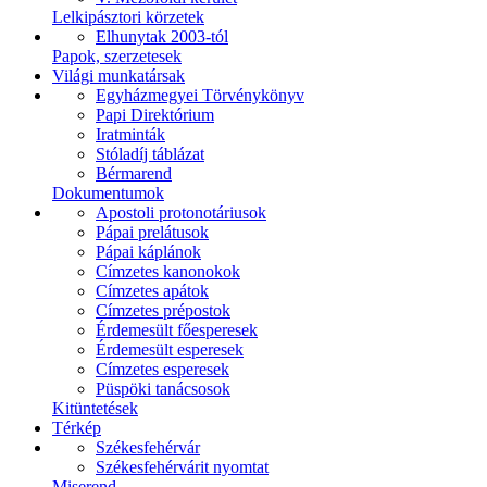
Lelkipásztori körzetek
Elhunytak 2003-tól
Papok, szerzetesek
Világi munkatársak
Egyházmegyei Törvénykönyv
Papi Direktórium
Iratminták
Stóladíj táblázat
Bérmarend
Dokumentumok
Apostoli protonotáriusok
Pápai prelátusok
Pápai káplánok
Címzetes kanonokok
Címzetes apátok
Címzetes prépostok
Érdemesült főesperesek
Érdemesült esperesek
Címzetes esperesek
Püspöki tanácsosok
Kitüntetések
Térkép
Székesfehérvár
Székesfehérvárit nyomtat
Miserend