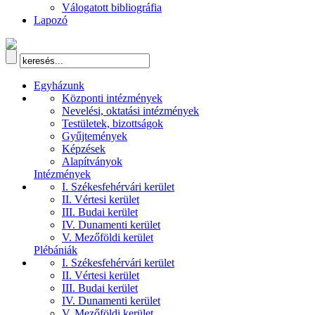
Válogatott bibliográfia
Lapozó
Egyházunk
Központi intézmények
Nevelési, oktatási intézmények
Testületek, bizottságok
Gyűjtemények
Képzések
Alapítványok
Intézmények
I. Székesfehérvári kerület
II. Vértesi kerület
III. Budai kerület
IV. Dunamenti kerület
V. Mezőföldi kerület
Plébániák
I. Székesfehérvári kerület
II. Vértesi kerület
III. Budai kerület
IV. Dunamenti kerület
V. Mezőföldi kerület