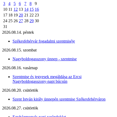
3
4
5
6
7
8
9
10
11
12
13
14
15
16
17
18
19
20
21
22
23
24
25
26
27
28
29
30
31
2026.08.14. péntek
Székesfehérvár fogadalmi szentmiséje
2026.08.15. szombat
Nagyboldogasszony ünnep - szentmise
2026.08.16. vasárnap
Szentmise és jegyesek megáldása az Ercsi
Nagyboldogasszony-napi búcsún
2026.08.20. csütörtök
Szent István király ünnepén szentmise Székesfehérváron
2026.08.27. csütörtök
Egyházmegyés papi zarándoklat