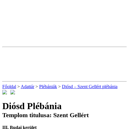
Főoldal
>
Adattár
>
Plébániák
>
Diósd – Szent Gellért plébánia
Diósd Plébánia
Templom titulusa: Szent Gellért
III. Budai kerület