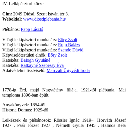
IV. Lelkipásztori körzet
Cím:
2049 Diósd, Szent István tér 3.
Weboldal:
www.diosdplebania.hu/
Plébános:
Papp László
Világi lelkipásztori munkatárs:
Eőry Zsolt
Világi lelkipásztori munkatárs:
Rujp Balázs
Világi lelkipásztori munkatárs:
Szende Dávid
Képviselőtestületi elnök:
Eőry Zsolt
Katekéta:
Balogh Gyuláné
Katekéta:
Ratkayné Szepessy Éva
Adatvédelmi tisztviselő:
Marczali Ügyvédi Iroda
1778-ig Érd, majd Nagytétény filiája. 1921-tõl plébánia. Mai
temploma 1896-ban épült.
Anyakönyvek: 1854-tõl
Historia Domus: 1929-tõl
Lelkészek és plébánosok: Rössler Ignác 1919–, Horváth József
1927–, Paár József 1927–, Németh Gyula 1945–, Halmos Béla