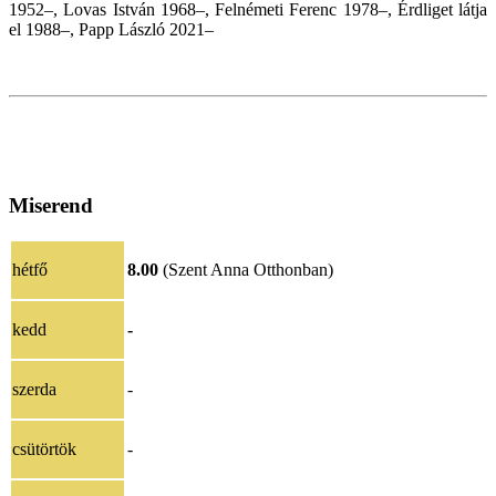
1952–, Lovas István 1968–, Felnémeti Ferenc 1978–, Érdliget látja
el 1988–,
Papp László
2021–
Miserend
hétfő
8.00
(Szent Anna Otthonban)
kedd
-
szerda
-
csütörtök
-