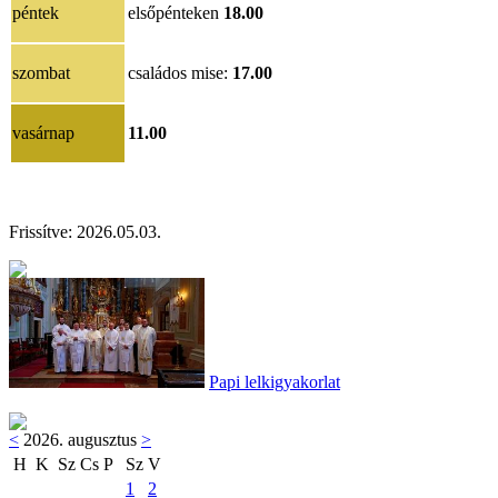
péntek
elsőpénteken
18.00
szombat
családos mise:
17.00
vasárnap
11.00
Frissítve: 2026.05.03.
Papi lelkigyakorlat
<
2026. augusztus
>
H
K
Sz
Cs
P
Sz
V
1
2