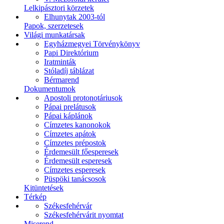
Lelkipásztori körzetek
Elhunytak 2003-tól
Papok, szerzetesek
Világi munkatársak
Egyházmegyei Törvénykönyv
Papi Direktórium
Iratminták
Stóladíj táblázat
Bérmarend
Dokumentumok
Apostoli protonotáriusok
Pápai prelátusok
Pápai káplánok
Címzetes kanonokok
Címzetes apátok
Címzetes prépostok
Érdemesült főesperesek
Érdemesült esperesek
Címzetes esperesek
Püspöki tanácsosok
Kitüntetések
Térkép
Székesfehérvár
Székesfehérvárit nyomtat
Miserend