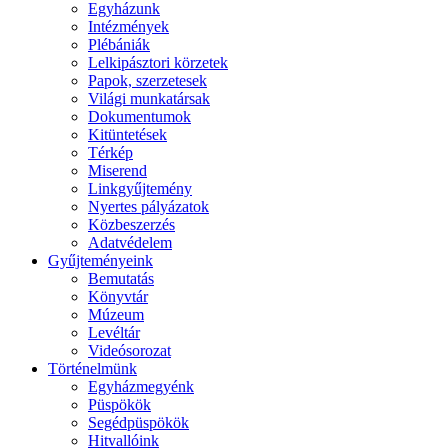
Egyházunk
Intézmények
Plébániák
Lelkipásztori körzetek
Papok, szerzetesek
Világi munkatársak
Dokumentumok
Kitüntetések
Térkép
Miserend
Linkgyűjtemény
Nyertes pályázatok
Közbeszerzés
Adatvédelem
Gyűjteményeink
Bemutatás
Könyvtár
Múzeum
Levéltár
Videósorozat
Történelmünk
Egyházmegyénk
Püspökök
Segédpüspökök
Hitvallóink