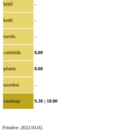
hétfő
-
kedd
-
szerda
-
csütörtök
8.00
péntek
8.00
szombat
-
vasárnap
9.30 ; 18.00
Frissítve: 2022.03.02.