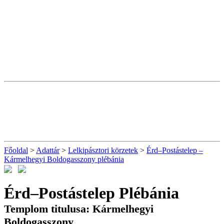
Főoldal
>
Adattár
>
Lelkipásztori körzetek
>
Érd–Postástelep –
Kármelhegyi Boldogasszony plébánia
Érd–Postástelep Plébánia
Templom titulusa: Kármelhegyi
Boldogasszony