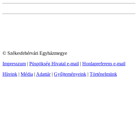
© Székesfehérvári Egyházmegye
Impresszum
|
Püspökség Hivatal e-mail
|
Honlapreferens e-mail
Híreink
|
Média
|
Adattár
|
Gyűjteményeink
|
Történelmünk