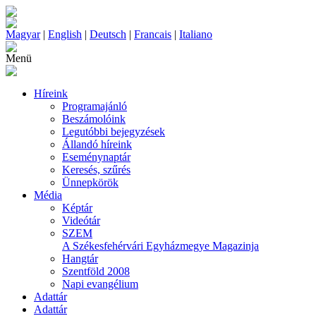
Magyar
|
English
|
Deutsch
|
Francais
|
Italiano
Menü
Híreink
Programajánló
Beszámolóink
Legutóbbi bejegyzések
Állandó híreink
Eseménynaptár
Keresés, szűrés
Ünnepkörök
Média
Képtár
Videótár
SZEM
A Székesfehérvári Egyházmegye Magazinja
Hangtár
Szentföld 2008
Napi evangélium
Adattár
Adattár