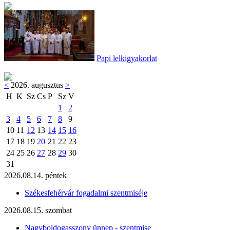
Papi lelkigyakorlat
<
2026. augusztus
>
H
K
Sz
Cs
P
Sz
V
1
2
3
4
5
6
7
8
9
10
11
12
13
14
15
16
17
18
19
20
21
22
23
24
25
26
27
28
29
30
31
2026.08.14. péntek
Székesfehérvár fogadalmi szentmiséje
2026.08.15. szombat
Nagyboldogasszony ünnep - szentmise