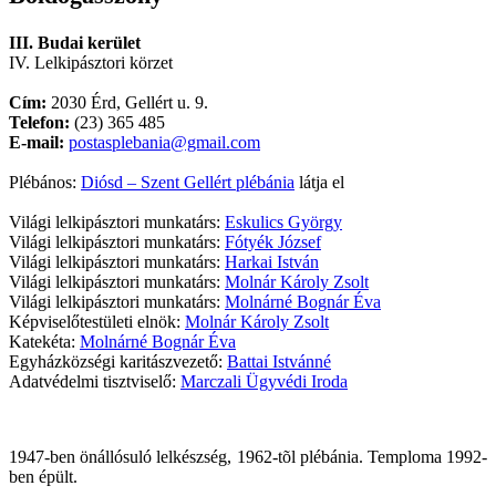
III. Budai kerület
IV. Lelkipásztori körzet
Cím:
2030 Érd, Gellért u. 9.
Telefon:
(23) 365 485
E-mail:
postasplebania@gmail.com
Plébános:
Diósd – Szent Gellért plébánia
látja el
Világi lelkipásztori munkatárs:
Eskulics György
Világi lelkipásztori munkatárs:
Fótyék József
Világi lelkipásztori munkatárs:
Harkai István
Világi lelkipásztori munkatárs:
Molnár Károly Zsolt
Világi lelkipásztori munkatárs:
Molnárné Bognár Éva
Képviselőtestületi elnök:
Molnár Károly Zsolt
Katekéta:
Molnárné Bognár Éva
Egyházközségi karitászvezető:
Battai Istvánné
Adatvédelmi tisztviselő:
Marczali Ügyvédi Iroda
1947-ben önállósuló lelkészség, 1962-tõl plébánia. Temploma 1992-
ben épült.