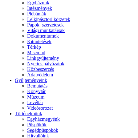
Egyházunk
Intézmények
Plébániák
Lelkipásztori körzetek
Papok, szerzetesek
Világi munkatársak
Dokumentumok
Kitüntetések
Térkép
Miserend
Linkgyűjtemény
Nyertes pályázatok
Közbeszerzés
Adatvédelem
Gyűjteményeink
Bemutatás
Könyvtár
Múzeum
Levéltár
Videósorozat
Történelmünk
Egyházmegyénk
Püspökök
Segédpüspökök
Hitvallóink