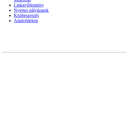
Linkgyűjtemény
Nyertes pályázatok
Közbeszerzés
Adatvédelem