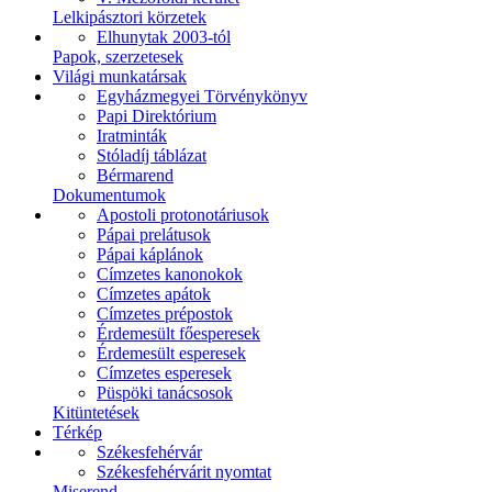
Lelkipásztori körzetek
Elhunytak 2003-tól
Papok, szerzetesek
Világi munkatársak
Egyházmegyei Törvénykönyv
Papi Direktórium
Iratminták
Stóladíj táblázat
Bérmarend
Dokumentumok
Apostoli protonotáriusok
Pápai prelátusok
Pápai káplánok
Címzetes kanonokok
Címzetes apátok
Címzetes prépostok
Érdemesült főesperesek
Érdemesült esperesek
Címzetes esperesek
Püspöki tanácsosok
Kitüntetések
Térkép
Székesfehérvár
Székesfehérvárit nyomtat
Miserend