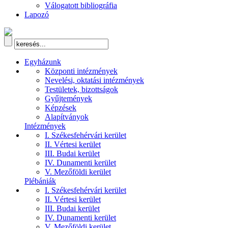
Válogatott bibliográfia
Lapozó
Egyházunk
Központi intézmények
Nevelési, oktatási intézmények
Testületek, bizottságok
Gyűjtemények
Képzések
Alapítványok
Intézmények
I. Székesfehérvári kerület
II. Vértesi kerület
III. Budai kerület
IV. Dunamenti kerület
V. Mezőföldi kerület
Plébániák
I. Székesfehérvári kerület
II. Vértesi kerület
III. Budai kerület
IV. Dunamenti kerület
V. Mezőföldi kerület