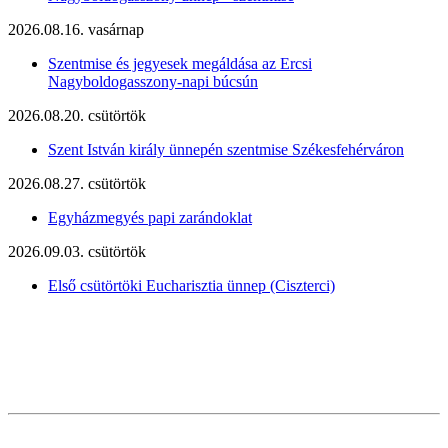
2026.08.16. vasárnap
Szentmise és jegyesek megáldása az Ercsi
Nagyboldogasszony-napi búcsún
2026.08.20. csütörtök
Szent István király ünnepén szentmise Székesfehérváron
2026.08.27. csütörtök
Egyházmegyés papi zarándoklat
2026.09.03. csütörtök
Első csütörtöki Eucharisztia ünnep (Ciszterci)