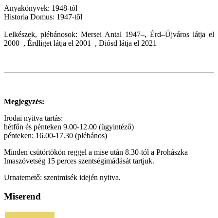
Anyakönyvek: 1948-tól
Historia Domus: 1947-tõl
Lelkészek, plébánosok: Mersei Antal 1947–, Érd–Újváros látja el
2000–, Érdliget látja el 2001
–
,
Diósd látja el 2021
–
Megjegyzés:
Irodai nyitva tartás:
hétfőn és pénteken 9.00-12.00 (ügyintéző)
pénteken: 16.00-17.30 (plébános)
Minden csütörtökön reggel a mise után 8.30-tól a Prohászka
Imaszövetség 15 perces szentségimádását tartjuk.
Urnatemető: szentmisék idején nyitva.
Miserend