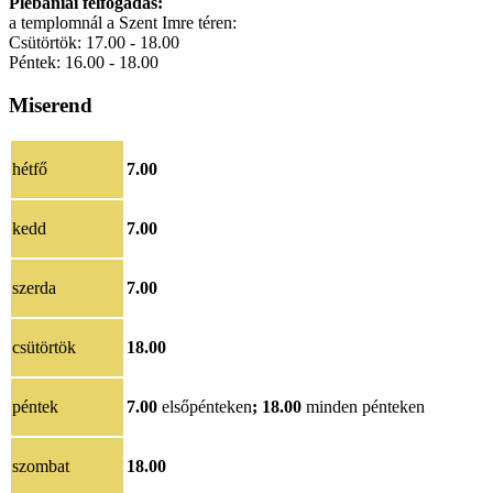
Plébániai félfogadás:
a templomnál a Szent Imre téren:
Csütörtök: 17.00 - 18.00
Péntek: 16.00 - 18.00
Miserend
hétfő
7.00
kedd
7.00
szerda
7.00
csütörtök
18.00
péntek
7.00
elsőpénteken
; 18.00
minden pénteken
szombat
18.00