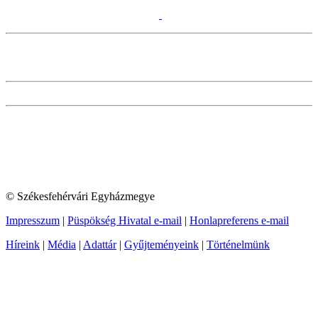
© Székesfehérvári Egyházmegye
Impresszum
|
Püspökség Hivatal e-mail
|
Honlapreferens e-mail
Híreink
|
Média
|
Adattár
|
Gyűjteményeink
|
Történelmünk