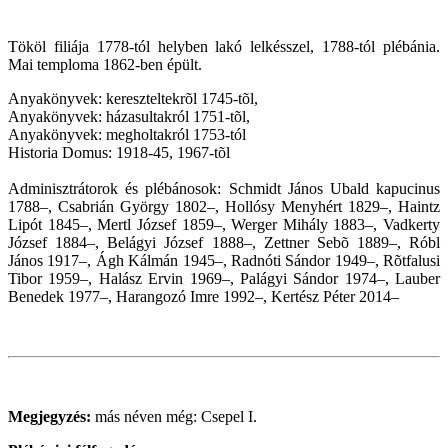
Tököl filiája 1778-tól helyben lakó lelkésszel, 1788-tól plébánia.
Mai temploma 1862-ben épült.
Anyakönyvek: kereszteltekrõl 1745-tõl,
Anyakönyvek: házasultakról 1751-tõl,
Anyakönyvek: megholtakról 1753-tól
Historia Domus: 1918-45, 1967-tõl
Adminisztrátorok és plébánosok: Schmidt János Ubald kapucinus
1788–, Csabrián György 1802–, Hollósy Menyhért 1829–, Haintz
Lipót 1845–, Mertl József 1859–, Werger Mihály 1883–, Vadkerty
József 1884–, Belágyi József 1888–, Zettner Sebõ 1889–, Róbl
János 1917–, Ágh Kálmán 1945–, Radnóti Sándor 1949–, Rõtfalusi
Tibor 1959–, Halász Ervin 1969–, Palágyi Sándor 1974–, Lauber
Benedek 1977–, Harangozó Imre 1992–, Kertész Péter 2014–
Megjegyzés:
más néven még: Csepel I.