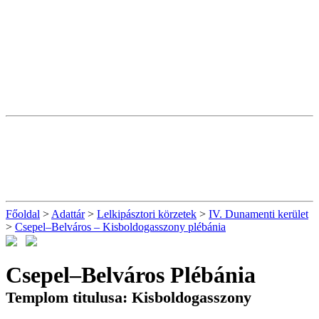
Főoldal
>
Adattár
>
Lelkipásztori körzetek
>
IV. Dunamenti kerület
>
Csepel–Belváros – Kisboldogasszony plébánia
Csepel–Belváros Plébánia
Templom titulusa: Kisboldogasszony