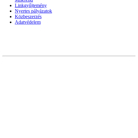
Linkgyűjtemény
Nyertes pályázatok
Közbeszerzés
Adatvédelem