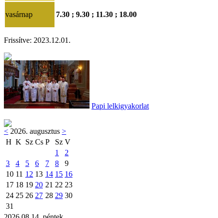
vasárnap
7.30 ; 9.30 ; 11.30 ; 18.00
Frissítve: 2023.12.01.
Papi lelkigyakorlat
<
2026. augusztus
>
H
K
Sz
Cs
P
Sz
V
1
2
3
4
5
6
7
8
9
10
11
12
13
14
15
16
17
18
19
20
21
22
23
24
25
26
27
28
29
30
31
2026.08.14. péntek