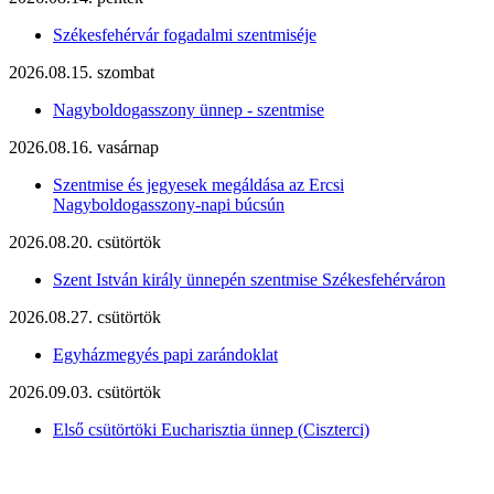
Székesfehérvár fogadalmi szentmiséje
2026.08.15. szombat
Nagyboldogasszony ünnep - szentmise
2026.08.16. vasárnap
Szentmise és jegyesek megáldása az Ercsi
Nagyboldogasszony-napi búcsún
2026.08.20. csütörtök
Szent István király ünnepén szentmise Székesfehérváron
2026.08.27. csütörtök
Egyházmegyés papi zarándoklat
2026.09.03. csütörtök
Első csütörtöki Eucharisztia ünnep (Ciszterci)