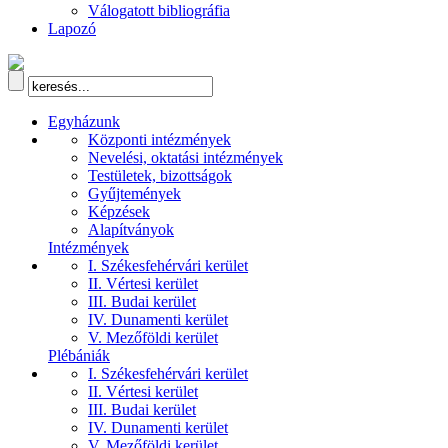
Válogatott bibliográfia
Lapozó
Egyházunk
Központi intézmények
Nevelési, oktatási intézmények
Testületek, bizottságok
Gyűjtemények
Képzések
Alapítványok
Intézmények
I. Székesfehérvári kerület
II. Vértesi kerület
III. Budai kerület
IV. Dunamenti kerület
V. Mezőföldi kerület
Plébániák
I. Székesfehérvári kerület
II. Vértesi kerület
III. Budai kerület
IV. Dunamenti kerület
V. Mezőföldi kerület