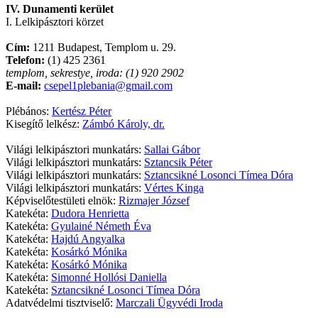
IV. Dunamenti kerület
I. Lelkipásztori körzet
Cím:
1211 Budapest, Templom u. 29.
Telefon:
(1) 425 2361
templom, sekrestye, iroda: (1) 920 2902
E-mail:
csepel1plebania@gmail.com
Plébános:
Kertész Péter
Kisegítő lelkész:
Zámbó Károly, dr.
Világi lelkipásztori munkatárs:
Sallai Gábor
Világi lelkipásztori munkatárs:
Sztancsik Péter
Világi lelkipásztori munkatárs:
Sztancsikné Losonci Tímea Dóra
Világi lelkipásztori munkatárs:
Vértes Kinga
Képviselőtestületi elnök:
Rizmajer József
Katekéta:
Dudora Henrietta
Katekéta:
Gyulainé Németh Éva
Katekéta:
Hajdú Angyalka
Katekéta:
Kosárkó Mónika
Katekéta:
Kosárkó Mónika
Katekéta:
Simonné Hollósi Daniella
Katekéta:
Sztancsikné Losonci Tímea Dóra
Adatvédelmi tisztviselő:
Marczali Ügyvédi Iroda