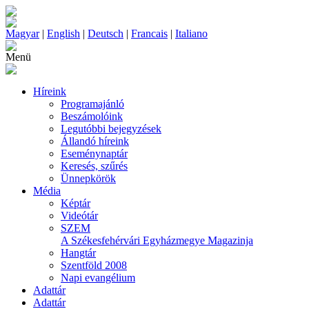
Magyar
|
English
|
Deutsch
|
Francais
|
Italiano
Menü
Híreink
Programajánló
Beszámolóink
Legutóbbi bejegyzések
Állandó híreink
Eseménynaptár
Keresés, szűrés
Ünnepkörök
Média
Képtár
Videótár
SZEM
A Székesfehérvári Egyházmegye Magazinja
Hangtár
Szentföld 2008
Napi evangélium
Adattár
Adattár