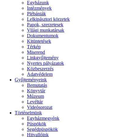
Egyházunk
Intézmények
Plébániák
Lelkipásztori körzetek
Papok, szerzetesek
Világi munkatársak
Dokumentumok
Kitüntetések
Térkép
Miserend
Linkgyűjtemény
Nyertes pályázatok
Közbeszerzés
Adatvédelem
Gyűjteményeink
Bemutatás
Könyvtár
Múzeum
Levéltár
Videósorozat
Történelmünk
Egyházmegyénk
Püspökök
Segédpüspökök
Hitvallóink