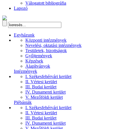
Válogatott bibliográfia
Lapozó
Egyházunk
Központi intézmények
Nevelési, oktatási intézmények
Testületek, bizottságok
Gyűjtemények
Képzések
Alapítványok
Intézmények
I. Székesfehérvári kerület
II. Vértesi kerület
III. Budai kerület
IV. Dunamenti kerület
V. Mezőföldi kerület
Plébániák
I. Székesfehérvári kerület
II. Vértesi kerület
III. Budai kerület
IV. Dunamenti kerület
V. Mezőföldi kerület