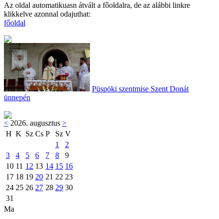
Az oldal automatikuasn átvált a főoldalra, de az alábbi linkre
klikkelve azonnal odajuthat:
főoldal
Püspöki szentmise Szent Donát
ünnepén
<
2026. augusztus
>
H
K
Sz
Cs
P
Sz
V
1
2
3
4
5
6
7
8
9
10
11
12
13
14
15
16
17
18
19
20
21
22
23
24
25
26
27
28
29
30
31
Ma