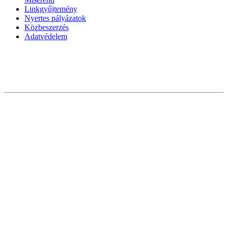
Linkgyűjtemény
Nyertes pályázatok
Közbeszerzés
Adatvédelem