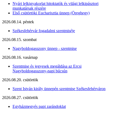
Nyári lelkigyakorlat hitoktatók és világi lelkipásztori
munkatársak részére
Első csütörtöki Eucharisztia ünnep (Öreghegy)
2026.08.14. péntek
Székesfehérvár fogadalmi szentmiséje
2026.08.15. szombat
Nagyboldogasszony ünnep - szentmise
2026.08.16. vasárnap
Szentmise és jegyesek megáldása az Ercsi
Nagyboldogasszony-napi búcsún
2026.08.20. csütörtök
Szent István király ünnepén szentmise Székesfehérváron
2026.08.27. csütörtök
Egyházmegyés papi zarándoklat