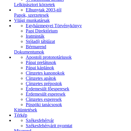
Lelkipásztori körzetek
Elhunytak 2003-tól
Papok, szerzetesek
Világi munkatársak
Egyházmegyei Törvénykönyv
Papi Direktórium
Iratminták
Stóladíj táblázat
Bérmarend
Dokumentumok
Apostoli protonotáriusok
Pápai prelátusok
Pápai káplánok
Címzetes kanonokok
Címzetes apátok
Címzetes prépostok
Érdemesült főesperesek
Érdemesült esperesek
Címzetes esperesek
Püspöki tanácsosok
Kitüntetések
Térkép
Székesfehérvár
Székesfehérvárit nyomtat
Miserend