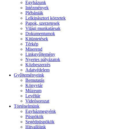
Egyházunk
Intézmények
Plébániák
Lelkipásztori körzetek
Papok, szerzetesek
Világi munkatársak
Dokumentumok
Kitüntetések
Térkép
Miserend
Linkgyűjtemény
Nyertes pályázatok
Közbeszerzés
Adatvédelem
Gyűjteményeink
Bemutatás
Könyvtár
Múzeum
Levéltár
Videósorozat
Történelmünk
Egyházmegyénk
Püspökök
Segédpüspökök
Hitvallóink