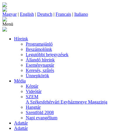
Magyar
|
English
|
Deutsch
|
Francais
|
Italiano
Menü
Híreink
Programajánló
Beszámolóink
Legutóbbi bejegyzések
Állandó híreink
Eseménynaptár
Keresés, szűrés
Ünnepkörök
Média
Képtár
Videótár
SZEM
A Székesfehérvári Egyházmegye Magazinja
Hangtár
Szentföld 2008
Napi evangélium
Adattár
Adattár