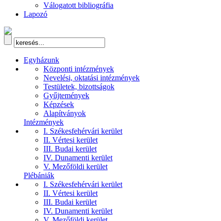
Válogatott bibliográfia
Lapozó
Egyházunk
Központi intézmények
Nevelési, oktatási intézmények
Testületek, bizottságok
Gyűjtemények
Képzések
Alapítványok
Intézmények
I. Székesfehérvári kerület
II. Vértesi kerület
III. Budai kerület
IV. Dunamenti kerület
V. Mezőföldi kerület
Plébániák
I. Székesfehérvári kerület
II. Vértesi kerület
III. Budai kerület
IV. Dunamenti kerület
V. Mezőföldi kerület