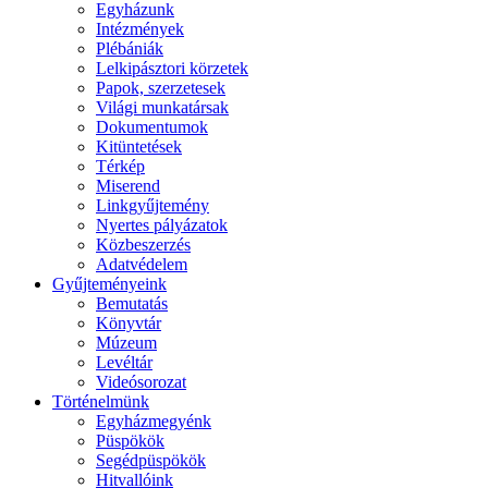
Egyházunk
Intézmények
Plébániák
Lelkipásztori körzetek
Papok, szerzetesek
Világi munkatársak
Dokumentumok
Kitüntetések
Térkép
Miserend
Linkgyűjtemény
Nyertes pályázatok
Közbeszerzés
Adatvédelem
Gyűjteményeink
Bemutatás
Könyvtár
Múzeum
Levéltár
Videósorozat
Történelmünk
Egyházmegyénk
Püspökök
Segédpüspökök
Hitvallóink