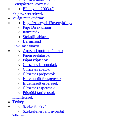
Lelkipásztori körzetek
Elhunytak 2003-tól
Papok, szerzetesek
Világi munkatársak
Egyházmegyei Törvénykönyv
Papi Direktórium
Iratminták
Stóladíj táblázat
Bérmarend
Dokumentumok
Apostoli protonotáriusok
Pápai prelátusok
Pápai káplánok
Címzetes kanonokok
Címzetes apátok
Címzetes prépostok
Érdemesült főesperesek
Érdemesült esperesek
Címzetes esperesek
Püspöki tanácsosok
Kitüntetések
Térkép
Székesfehérvár
Székesfehérvárit nyomtat
Miserend