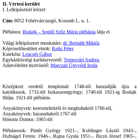
II. Vértesi kerület
I. Lelkipásztori körzet
Cím:
8052 Fehérvárcsurgó, Kossuth L. u. 1.
Plébános:
Bodajk – Segítő Szűz Mária plébánia
látja el
Világi lelkipásztori munkatárs:
dr. Bernáth Miklós
Képviselőtestületi elnök:
Rajki Péter
Katekéta:
Lencsés Gábor
Egyházközségi karitászvezető:
Temesvári Andrea
Adatvédelmi tisztviselő:
Marczali Ügyvédi Iroda
Középkori eredetû templomát 1748-tól használják újra a
katolikusok. 1732-tõl Iszkaszentgyörgy; 1740-tõl 1921-ig Bodajk
filiája. 1921-tõl plébánia.
Anyakönyvek: kereszteltekrõl és megholtakról 1766-tól,
Anyakönyvek: házasultakról 1767-tõl
Historia Domus: 1965-tõl
Plébánosok: Pintér György 1921–, Koblinger László 1943–,
Hufnágel Ferenc 1946–, Rajna Gyula 1951–, Biczó József 1965–,