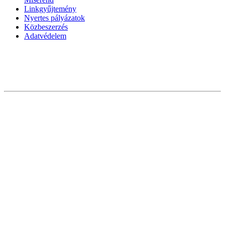
Linkgyűjtemény
Nyertes pályázatok
Közbeszerzés
Adatvédelem