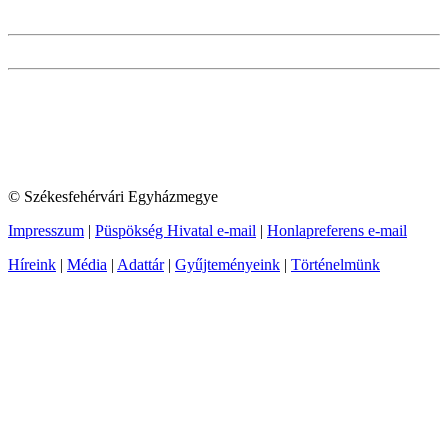
© Székesfehérvári Egyházmegye
Impresszum
|
Püspökség Hivatal e-mail
|
Honlapreferens e-mail
Híreink
|
Média
|
Adattár
|
Gyűjteményeink
|
Történelmünk