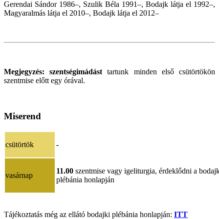
Gerendai Sándor 1986–, Szulik Béla 1991–, Bodajk látja el 1992–,
Magyaralmás látja el 2010–, Bodajk látja el 2012–
Megjegyzés:
szentségimádást
tartunk minden első csütörtökön
szentmise előtt egy órával.
Miserend
csütörtök
-
11.00
szentmise vagy igeliturgia, érdeklődni a bodajk
vasárnap
plébánia honlapján
Tájékoztatás még az ellátó bodajki plébánia honlapján:
ITT