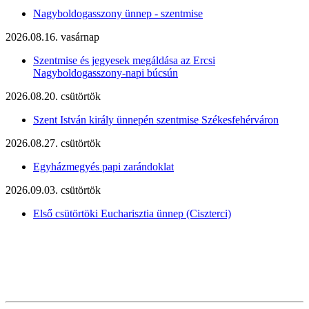
Nagyboldogasszony ünnep - szentmise
2026.08.16. vasárnap
Szentmise és jegyesek megáldása az Ercsi
Nagyboldogasszony-napi búcsún
2026.08.20. csütörtök
Szent István király ünnepén szentmise Székesfehérváron
2026.08.27. csütörtök
Egyházmegyés papi zarándoklat
2026.09.03. csütörtök
Első csütörtöki Eucharisztia ünnep (Ciszterci)