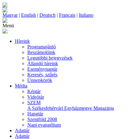
Magyar
|
English
|
Deutsch
|
Francais
|
Italiano
Menü
Híreink
Programajánló
Beszámolóink
Legutóbbi bejegyzések
Állandó híreink
Eseménynaptár
Keresés, szűrés
Ünnepkörök
Média
Képtár
Videótár
SZEM
A Székesfehérvári Egyházmegye Magazinja
Hangtár
Szentföld 2008
Napi evangélium
Adattár
Adattár