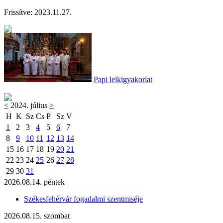
Frissítve:
2023.11.27.
Papi lelkigyakorlat
<
2024. július
>
H
K
Sz
Cs
P
Sz
V
1
2
3
4
5
6
7
8
9
10
11
12
13
14
15
16
17
18
19
20
21
22
23
24
25
26
27
28
29
30
31
2026.08.14. péntek
Székesfehérvár fogadalmi szentmiséje
2026.08.15. szombat