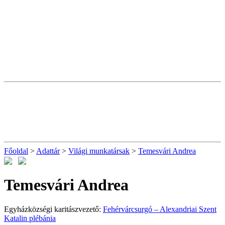
Főoldal
>
Adattár
>
Világi munkatársak
>
Temesvári Andrea
Temesvári Andrea
Egyházközségi karitászvezető:
Fehérvárcsurgó – Alexandriai Szent
Katalin plébánia