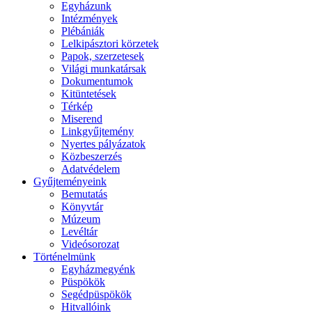
Egyházunk
Intézmények
Plébániák
Lelkipásztori körzetek
Papok, szerzetesek
Világi munkatársak
Dokumentumok
Kitüntetések
Térkép
Miserend
Linkgyűjtemény
Nyertes pályázatok
Közbeszerzés
Adatvédelem
Gyűjteményeink
Bemutatás
Könyvtár
Múzeum
Levéltár
Videósorozat
Történelmünk
Egyházmegyénk
Püspökök
Segédpüspökök
Hitvallóink