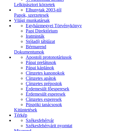
Lelkipásztori körzetek
Elhunytak 2003-tól
Papok, szerzetesek
Világi munkatársak
Egyházmegyei Törvénykönyv
Papi Direktórium
Iratminták
Stóladíj táblázat
Bérmarend
Dokumentumok
Apostoli protonotáriusok
Pápai prelátusok
Pápai káplánok
Címzetes kanonokok
Címzetes apátok
Címzetes prépostok
Érdemesült főesperesek
Érdemesült esperesek
Címzetes esperesek
Püspöki tanácsosok
Kitüntetések
Térkép
Székesfehérvár
Székesfehérvárit nyomtat
Miserend