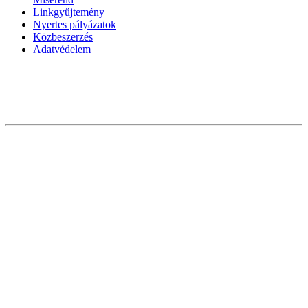
Linkgyűjtemény
Nyertes pályázatok
Közbeszerzés
Adatvédelem