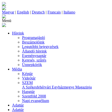
Magyar
|
English
|
Deutsch
|
Francais
|
Italiano
Menü
Híreink
Programajánló
Beszámolóink
Legutóbbi bejegyzések
Állandó híreink
Eseménynaptár
Keresés, szűrés
Ünnepkörök
Média
Képtár
Videótár
SZEM
A Székesfehérvári Egyházmegye Magazinja
Hangtár
Szentföld 2008
Napi evangélium
Adattár
Adattár