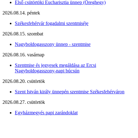
Első csütörtöki Eucharisztia ünnep (Öreghegy)
2026.08.14. péntek
Székesfehérvár fogadalmi szentmiséje
2026.08.15. szombat
Nagyboldogasszony ünnep - szentmise
2026.08.16. vasárnap
Szentmise és jegyesek megáldása az Ercsi
Nagyboldogasszony-napi búcsún
2026.08.20. csütörtök
Szent István király ünnepén szentmise Székesfehérváron
2026.08.27. csütörtök
Egyházmegyés papi zarándoklat