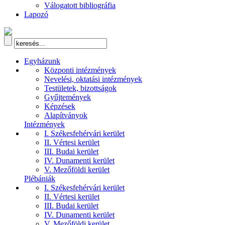
Válogatott bibliográfia
Lapozó
Egyházunk
Központi intézmények
Nevelési, oktatási intézmények
Testületek, bizottságok
Gyűjtemények
Képzések
Alapítványok
Intézmények
I. Székesfehérvári kerület
II. Vértesi kerület
III. Budai kerület
IV. Dunamenti kerület
V. Mezőföldi kerület
Plébániák
I. Székesfehérvári kerület
II. Vértesi kerület
III. Budai kerület
IV. Dunamenti kerület
V. Mezőföldi kerület