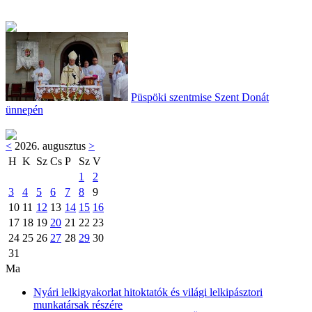
Püspöki szentmise Szent Donát
ünnepén
<
2026. augusztus
>
H
K
Sz
Cs
P
Sz
V
1
2
3
4
5
6
7
8
9
10
11
12
13
14
15
16
17
18
19
20
21
22
23
24
25
26
27
28
29
30
31
Ma
Nyári lelkigyakorlat hitoktatók és világi lelkipásztori
munkatársak részére