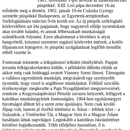
1901. november 1-jén nevezte ki székesfehérvári
püspökké. XIII. Leó pápa december 16-án
erősítette meg a döntést. 1902. január 19-én Császka György
szentelte püspökké Budapesten, az Egyetemi-templomban.
Székfoglalására március 9-én került sor. Az új püspök székfoglaló
körlevelében azt írta papjainak, hogy nagynevû elődje nyomdokain
akar tovább haladni, és annak félbeszakadt munkásságát
szándékozik folytatni. Ezen alkalommal a hívekhez is atyai
hangvételû, krisztusi szeretetet sugárzó körlevelet intézett, a kettős
főparancsot fejtegetve, és püspöki szolgálatának legfőbb teendőit
ebből vezette le.
Fontosnak tekintette a lelkipásztori lelkület elmélyítését. Papjait
jezsuita lelkigyakorlatokra küldte, s példaként állította eléjük az
akkor még csak boldoggá avatott Vianney Szent Jánost. Támogatta
a vallásos egyesületek munkáját, megvásárolt egy szerényebb
nyomdát, hogy ezzel is segíthesse munkájukat. Feltûnő szociális
érzékenysége: megkezdte a Papi Nyugdíjintézet megszervezését,
rendezte a Kegyesalapítványi Pénztár zavaros helyzetét, felfigyelt a
katolikus munkáse
gyletek fontosságára. 1904-ben egyházmegyei
bizottságot állított fel a szent zene ápolására. Nem csak kiváló
főpap volt, hanem jó érzékû történész is. Írásai – többek közt – a
Századok, a Történelmi Tár, a Magyar Sion és a Magyar Állam
hasábjain láttak napvilágot. Leginkább a katolikus iskolatörténet
kérdései foglalkoztatták. Több elődjéhez hasonlóan, ő is