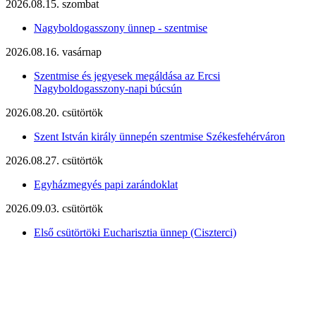
2026.08.15. szombat
Nagyboldogasszony ünnep - szentmise
2026.08.16. vasárnap
Szentmise és jegyesek megáldása az Ercsi
Nagyboldogasszony-napi búcsún
2026.08.20. csütörtök
Szent István király ünnepén szentmise Székesfehérváron
2026.08.27. csütörtök
Egyházmegyés papi zarándoklat
2026.09.03. csütörtök
Első csütörtöki Eucharisztia ünnep (Ciszterci)