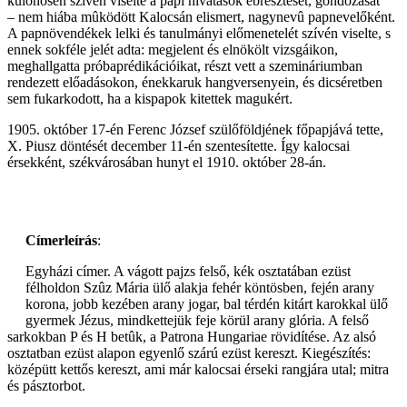
különösen szívén viselte a papi hivatások ébresztését, gondozását
– nem hiába mûködött Kalocsán elismert, nagynevû papnevelőként.
A papnövendékek lelki és tanulmányi előmenetelét szívén viselte, s
ennek sokféle jelét adta: megjelent és elnökölt vizsgáikon,
meghallgatta próbaprédikációikat, részt vett a szemináriumban
rendezett előadásokon, énekkaruk hangversenyein, és dicséretben
sem fukarkodott, ha a kispapok kitettek magukért.
1905. október 17-én Ferenc József szülőföldjének főpapjává tette,
X. Piusz döntését december 11-én szentesítette. Így kalocsai
érsekként, székvárosában hunyt el 1910. október 28-án.
Címerleírás
:
Egyházi címer. A vágott pajzs felső, kék osztatában ezüst
félholdon Szûz Mária ülő alakja fehér köntösben, fején arany
korona, jobb kezében arany jogar, bal térdén kitárt karokkal ülő
gyermek Jézus, mindkettejük feje körül arany glória. A felső
sarkokban P és H betûk, a Patrona Hungariae rövidítése. Az alsó
osztatban ezüst alapon egyenlő szárú ezüst kereszt. Kiegészítés:
középütt kettős kereszt, ami már kalocsai érseki rangjára utal; mitra
és pásztorbot.