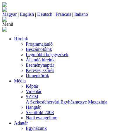
Magyar
|
English
|
Deutsch
|
Francais
|
Italiano
Menü
Híreink
Programajánló
Beszámolóink
Legutóbbi bejegyzések
Állandó híreink
Eseménynaptár
Keresés, szűrés
Ünnepkörök
Média
Képtár
Videótár
SZEM
A Székesfehérvári Egyházmegye Magazinja
Hangtár
Szentföld 2008
Napi evangélium
Adattár
Egyházunk