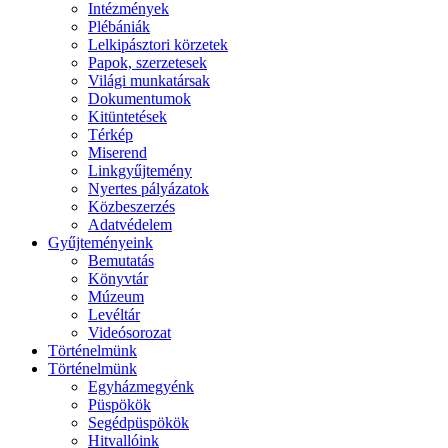
Intézmények
Plébániák
Lelkipásztori körzetek
Papok, szerzetesek
Világi munkatársak
Dokumentumok
Kitüntetések
Térkép
Miserend
Linkgyűjtemény
Nyertes pályázatok
Közbeszerzés
Adatvédelem
Gyűjteményeink
Bemutatás
Könyvtár
Múzeum
Levéltár
Videósorozat
Történelmünk
Történelmünk
Egyházmegyénk
Püspökök
Segédpüspökök
Hitvallóink