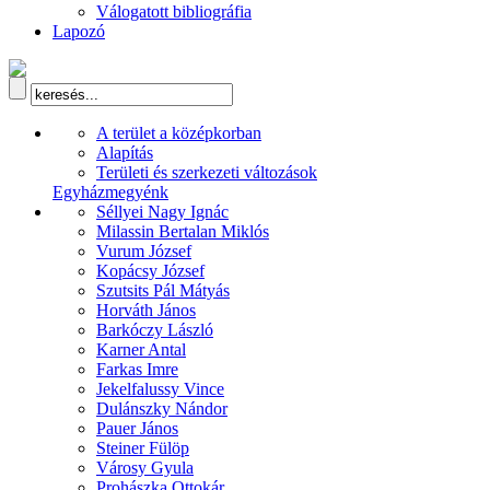
Válogatott bibliográfia
Lapozó
A terület a középkorban
Alapítás
Területi és szerkezeti változások
Egyházmegyénk
Séllyei Nagy Ignác
Milassin Bertalan Miklós
Vurum József
Kopácsy József
Szutsits Pál Mátyás
Horváth János
Barkóczy László
Karner Antal
Farkas Imre
Jekelfalussy Vince
Dulánszky Nándor
Pauer János
Steiner Fülöp
Városy Gyula
Prohászka Ottokár