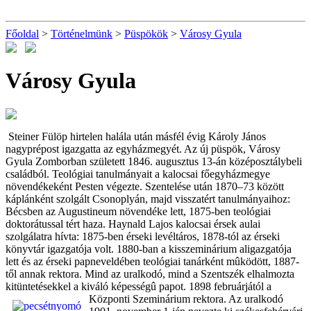
Főoldal
>
Történelmünk
>
Püspökök
>
Városy Gyula
Városy Gyula
Steiner Fülöp hirtelen halála után másfél évig Károly János
nagyprépost igazgatta az egyházmegyét. Az új püspök, Városy
Gyula Zomborban született 1846. augusztus 13-án középosztálybeli
családból. Teológiai tanulmányait a kalocsai főegyházmegye
növendékeként Pesten végezte. Szentelése után 1870–73 között
káplánként szolgált Csonoplyán, majd visszatért tanulmányaihoz:
Bécsben az Augustineum növendéke lett, 1875-ben teológiai
doktorátussal tért haza. Haynald Lajos kalocsai érsek aulai
szolgálatra hívta: 1875-ben érseki levéltáros, 1878-tól az érseki
könyvtár igazgatója volt. 1880-ban a kisszeminárium aligazgatója
lett és az érseki papneveldében teológiai tanárként mûködött, 1887-
től annak rektora. Mind az uralkodó, mind a Szentszék elhalmozta
kitüntetésekkel a kiváló képességû papot. 1898 februárj
ától a
Központi Szeminárium rektora. Az uralkodó