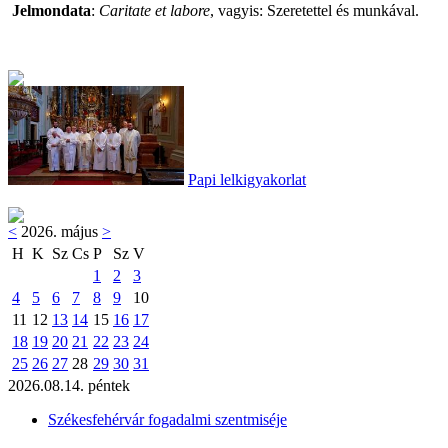
Jelmondata
:
Caritate et labore
, vagyis: Szeretettel és munkával.
Papi lelkigyakorlat
<
2026. május
>
H
K
Sz
Cs
P
Sz
V
1
2
3
4
5
6
7
8
9
10
11
12
13
14
15
16
17
18
19
20
21
22
23
24
25
26
27
28
29
30
31
2026.08.14. péntek
Székesfehérvár fogadalmi szentmiséje