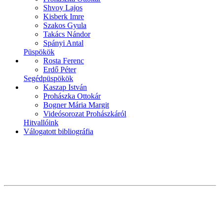
Shvoy Lajos
Kisberk Imre
Szakos Gyula
Takács Nándor
Spányi Antal
Püspökök
Rosta Ferenc
Erdő Péter
Segédpüspökök
Kaszap István
Prohászka Ottokár
Bogner Mária Margit
Videósorozat Prohászkáról
Hitvallóink
Válogatott bibliográfia