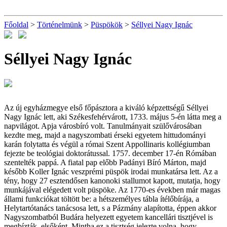
Főoldal
>
Történelmünk
>
Püspökök
>
Séllyei Nagy Ignác
Séllyei Nagy Ignác
Az új egyházmegye első főpásztora a kiváló képzettségű Séllyei
Nagy Ignác lett, aki Székesfehérvárott, 1733. május 5-én látta meg a
napvilágot. Apja városbíró volt. Tanulmányait szülővárosában
kezdte meg, majd a nagyszombati érseki egyetem hittudományi
karán folytatta és végül a római Szent Appollinaris kollégiumban
fejezte be teológiai doktorátussal. 1757. december 17-én Rómában
szentelték pappá. A fiatal pap előbb Padányi Bíró Márton, majd
később Koller Ignác veszprémi püspök irodai munkatársa lett. Az a
tény, hogy 27 esztendősen kanonoki stallumot kapott, mutatja, hogy
munkájával elégedett volt püspöke. Az 1770-es években már magas
állami funkciókat töltött be: a hétszemélyes tábla ítélőbírája, a
Helytartótanács tanácsosa lett, s a Pázmány alapította, éppen akkor
Nagyszombatból Budára helyezett egyetem kancellári tisztjével is
megbízták, elsőként. Mintha ez a tisztség jelezte volna, hogy