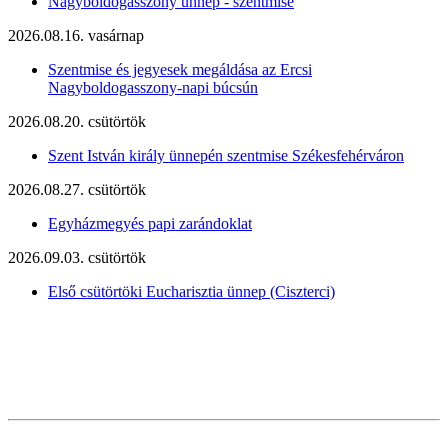
Nagyboldogasszony ünnep - szentmise
2026.08.16. vasárnap
Szentmise és jegyesek megáldása az Ercsi
Nagyboldogasszony-napi búcsún
2026.08.20. csütörtök
Szent István király ünnepén szentmise Székesfehérváron
2026.08.27. csütörtök
Egyházmegyés papi zarándoklat
2026.09.03. csütörtök
Első csütörtöki Eucharisztia ünnep (Ciszterci)