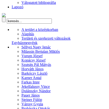
Válogatott bibliográfia
Lapozó
A terület a középkorban
Alapítás
Területi és szerkezeti változások
Egyházmegyénk
Séllyei Nagy Ignác
Milassin Bertalan Miklós
Vurum József
Kopácsy József
Szutsits Pál Mátyás
Horváth János
Barkóczy László
Karner Antal
Farkas Imre
Jekelfalussy Vince
Dulánszky Nándor
Pauer János
Steiner Fülöp
Városy Gyula
Prohászka Ottokár