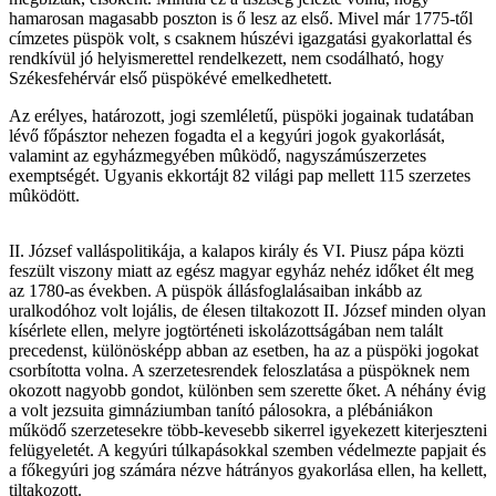
hamarosan magasabb poszton is ő lesz az első. Mivel már 1775-től
címzetes püspök volt, s csaknem húszévi igazgatási gyakorlattal és
rendkívül jó helyismerettel rendelkezett, nem csodálható, hogy
Székesfehérvár első püspökévé emelkedhetett.
Az erélyes, határozott, jogi szemléletű, püspöki jogainak tudatában
lévő főpásztor nehezen fogadta el a kegyúri jogok gyakorlását,
valamint az egyházmegyében mûködő, nagyszámúszerzetes
exemptségét. Ugyanis ekkortájt 82 világi pap mellett 115 szerzetes
mûködött.
II. József valláspolitikája, a kalapos király és VI. Piusz pápa közti
feszült viszony miatt az egész magyar egyház nehéz időket élt meg
az 1780-as években. A püspök állásfoglalásaiban inkább az
uralkodóhoz volt lojális, de élesen tiltakozott II. József minden olyan
kísérlete ellen, melyre jogtörténeti iskolázottságában nem talált
precedenst, különösképp abban az esetben, ha az a püspöki jogokat
csorbította volna. A szerzetesrendek feloszlatása a püspöknek nem
okozott nagyobb gondot, különben sem szerette őket. A néhány évig
a volt jezsuita gimnáziumban tanító pálosokra, a plébániákon
működő szerzetesekre több-kevesebb sikerrel igyekezett kiterjeszteni
felügyeletét. A kegyúri túlkapásokkal szemben védelmezte papjait és
a főkegyúri jog számára nézve hátrányos gyakorlása ellen, ha kellett,
tiltakozott.