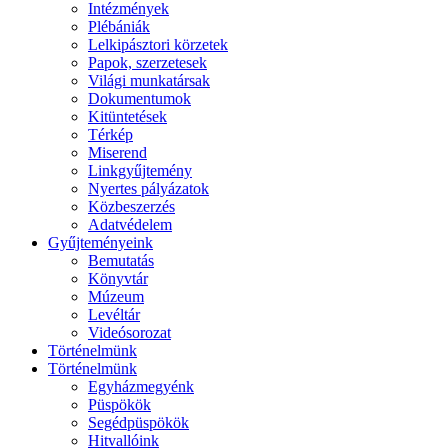
Intézmények
Plébániák
Lelkipásztori körzetek
Papok, szerzetesek
Világi munkatársak
Dokumentumok
Kitüntetések
Térkép
Miserend
Linkgyűjtemény
Nyertes pályázatok
Közbeszerzés
Adatvédelem
Gyűjteményeink
Bemutatás
Könyvtár
Múzeum
Levéltár
Videósorozat
Történelmünk
Történelmünk
Egyházmegyénk
Püspökök
Segédpüspökök
Hitvallóink