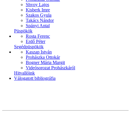
Shvoy Lajos
Kisberk Imre
Szakos Gyula
Takács Nándor
Spányi Antal
Püspökök
Rosta Ferenc
Erdő Péter
Segédpüspökök
Kaszap István
Prohászka Ottokár
Bogner Mária Margit
Videósorozat Prohászkáról
Hitvallóink
Válogatott bibliográfia