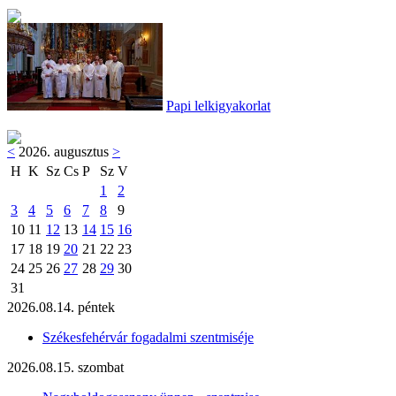
Papi lelkigyakorlat
<
2026. augusztus
>
H
K
Sz
Cs
P
Sz
V
1
2
3
4
5
6
7
8
9
10
11
12
13
14
15
16
17
18
19
20
21
22
23
24
25
26
27
28
29
30
31
2026.08.14. péntek
Székesfehérvár fogadalmi szentmiséje
2026.08.15. szombat