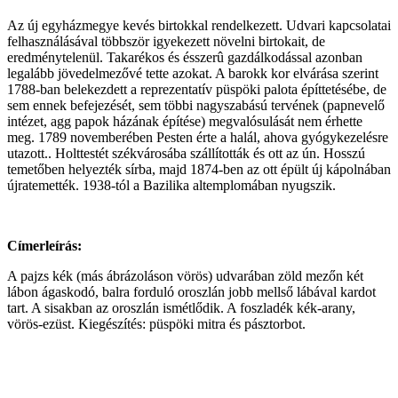
Az új egyházmegye kevés birtokkal rendelkezett. Udvari kapcsolatai
felhasználásával többször igyekezett növelni birtokait, de
eredménytelenül. Takarékos és ésszerû gazdálkodással azonban
legalább jövedelmezővé tette azokat. A barokk kor elvárása szerint
1788-ban belekezdett a reprezentatív püspöki palota építtetésébe, de
sem ennek befejezését, sem többi nagyszabású tervének (papnevelő
intézet, agg papok házának építése) megvalósulását nem érhette
meg. 1789 novemberében Pesten érte a halál, ahova gyógykezelésre
utazott.. Holttestét székvárosába szállították és ott az ún. Hosszú
temetőben helyezték sírba, majd 1874-ben az ott épült új kápolnában
újratemették. 1938-tól a Bazilika altemplomában nyugszik.
Címerleírás:
A pajzs kék (más ábrázoláson vörös) udvarában zöld mezőn két
lábon ágaskodó, balra forduló oroszlán jobb mellső lábával kardot
tart. A sisakban az oroszlán ismétlődik. A foszladék kék-arany,
vörös-ezüst. Kiegészítés: püspöki mitra és pásztorbot.