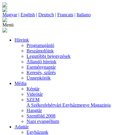
Magyar
|
English
|
Deutsch
|
Francais
|
Italiano
Menü
Híreink
Programajánló
Beszámolóink
Legutóbbi bejegyzések
Állandó híreink
Eseménynaptár
Keresés, szűrés
Ünnepkörök
Média
Képtár
Videótár
SZEM
A Székesfehérvári Egyházmegye Magazinja
Hangtár
Szentföld 2008
Napi evangélium
Adattár
Egyházunk