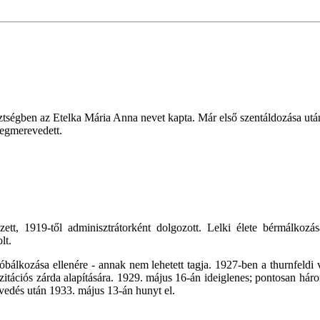
tségben az Etelka Mária Anna nevet kapta. Már első szentáldozása utá
megmerevedett.
ett, 1919-től adminisztrátorként dolgozott. Lelki élete bérmálkozá
lt.
óbálkozása ellenére - annak nem lehetett tagja. 1927-ben a thurnfeldi v
izitációs zárda alapítására. 1929. május 16-án ideiglenes; pontosan h
vedés után 1933. május 13-án hunyt el.