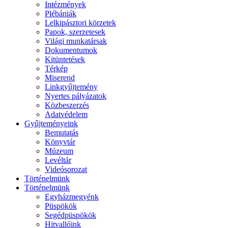
Intézmények
Plébániák
Lelkipásztori körzetek
Papok, szerzetesek
Világi munkatársak
Dokumentumok
Kitüntetések
Térkép
Miserend
Linkgyűjtemény
Nyertes pályázatok
Közbeszerzés
Adatvédelem
Gyűjteményeink
Bemutatás
Könyvtár
Múzeum
Levéltár
Videósorozat
Történelmünk
Történelmünk
Egyházmegyénk
Püspökök
Segédpüspökök
Hitvallóink