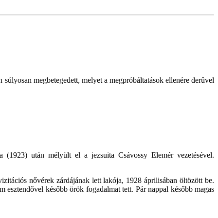
n súlyosan megbetegedett, melyet a megpróbáltatások ellenére derûvel
sa (1923) után mélyült el a jezsuita Csávossy Elemér vezetésével.
izitációs nővérek zárdájának lett lakója, 1928 áprilisában öltözött be.
árom esztendővel később örök fogadalmat tett. Pár nappal később magas