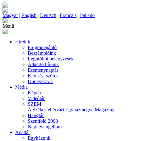
Magyar
|
English
|
Deutsch
|
Francais
|
Italiano
Menü
Híreink
Programajánló
Beszámolóink
Legutóbbi bejegyzések
Állandó híreink
Eseménynaptár
Keresés, szűrés
Ünnepkörök
Média
Képtár
Videótár
SZEM
A Székesfehérvári Egyházmegye Magazinja
Hangtár
Szentföld 2008
Napi evangélium
Adattár
Egyházunk