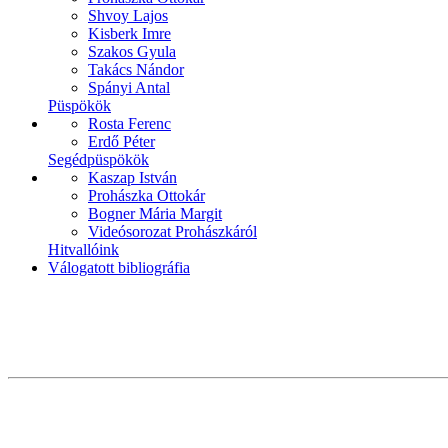
Shvoy Lajos
Kisberk Imre
Szakos Gyula
Takács Nándor
Spányi Antal
Püspökök
Rosta Ferenc
Erdő Péter
Segédpüspökök
Kaszap István
Prohászka Ottokár
Bogner Mária Margit
Videósorozat Prohászkáról
Hitvallóink
Válogatott bibliográfia