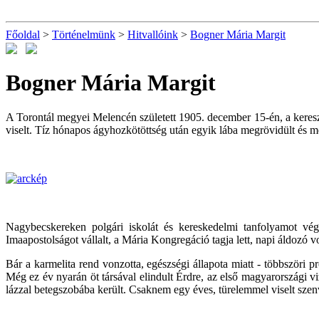
Főoldal
>
Történelmünk
>
Hitvallóink
>
Bogner Mária Margit
Bogner Mária Margit
A Torontál megyei Melencén született 1905. december 15-én, a keresz
viselt. Tíz hónapos ágyhozkötöttség után egyik lába megrövidült és 
Nagybecskereken polgári iskolát és kereskedelmi tanfolyamot végz
Imaapostolságot vállalt, a Mária Kongregáció tagja lett, napi áldozó vo
Bár a karmelita rend vonzotta, egészségi állapota miatt - többszöri pr
Még ez év nyarán öt társával elindult Érdre, az első magyarországi v
lázzal betegszobába került. Csaknem egy éves, türelemmel viselt szen