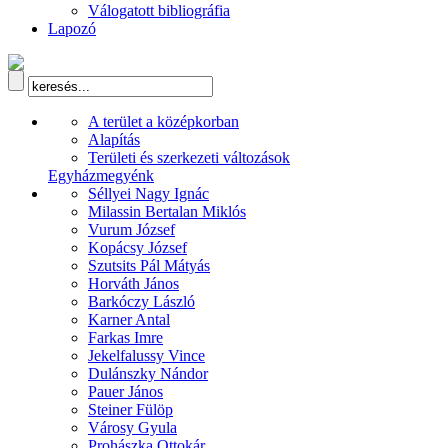
Válogatott bibliográfia
Lapozó
A terület a középkorban
Alapítás
Területi és szerkezeti változások
Egyházmegyénk
Séllyei Nagy Ignác
Milassin Bertalan Miklós
Vurum József
Kopácsy József
Szutsits Pál Mátyás
Horváth János
Barkóczy László
Karner Antal
Farkas Imre
Jekelfalussy Vince
Dulánszky Nándor
Pauer János
Steiner Fülöp
Városy Gyula
Prohászka Ottokár