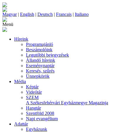
Magyar
|
English
|
Deutsch
|
Francais
|
Italiano
Menü
Híreink
Programajánló
Beszámolóink
Legutóbbi bejegyzések
Állandó híreink
Eseménynaptár
Keresés, szűrés
Ünnepkörök
Média
Képtár
Videótár
SZEM
A Székesfehérvári Egyházmegye Magazinja
Hangtár
Szentföld 2008
Napi evangélium
Adattár
Egyházunk