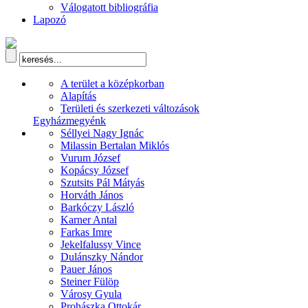
Válogatott bibliográfia
Lapozó
A terület a középkorban
Alapítás
Területi és szerkezeti változások
Egyházmegyénk
Séllyei Nagy Ignác
Milassin Bertalan Miklós
Vurum József
Kopácsy József
Szutsits Pál Mátyás
Horváth János
Barkóczy László
Karner Antal
Farkas Imre
Jekelfalussy Vince
Dulánszky Nándor
Pauer János
Steiner Fülöp
Városy Gyula
Prohászka Ottokár