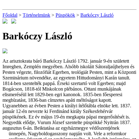
Főoldal
>
Történelmünk
>
Püspökök
>
Barkóczy László
Barkóczy László
Az arisztokrata báró Barkóczy László 1792. január 9-én született
Imreghen, Zemplén megyében. Alsóbb iskoláit Sátoraljaújhelyen és
Pesten végezte, filozófiát Egerben, teológiát Pesten, mint a Központi
Szeminárium növendéke, az egyetem Hittudományi Karán tanult.
1814-ben szentelték pappá. Érseki szertartó volt Egerben; majd
Bogácson, 1818-tól Miskolcon plébános. Ottani munkájának
elismeréséül lett 1829-ben egri kanonok. 1835-ben főesperesi
megbízatást, 1836-ban címzetes apáti méltóságot kapott.
Ugyanebben az évben Pesten a királyi ítélőtábla elnöke lett. 1837.
január 12-én nevezte ki Ferdinánd király Székesfehérvár
püspökének. Ez év május 19-én megkapta pápai megerősítését is.
Negyedik elődje, Vurum József szentelte püspökké Nyitrán 1837.
augusztus 6-án. Beiktatása az egyházmegye védőszentjének
ünnepén, Nagyboldogasszony napján volt. Vele a
reformkor