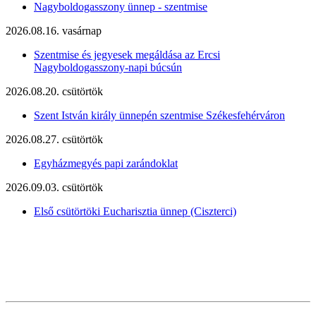
Nagyboldogasszony ünnep - szentmise
2026.08.16. vasárnap
Szentmise és jegyesek megáldása az Ercsi
Nagyboldogasszony-napi búcsún
2026.08.20. csütörtök
Szent István király ünnepén szentmise Székesfehérváron
2026.08.27. csütörtök
Egyházmegyés papi zarándoklat
2026.09.03. csütörtök
Első csütörtöki Eucharisztia ünnep (Ciszterci)