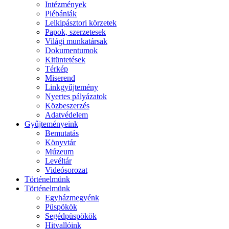
Intézmények
Plébániák
Lelkipásztori körzetek
Papok, szerzetesek
Világi munkatársak
Dokumentumok
Kitüntetések
Térkép
Miserend
Linkgyűjtemény
Nyertes pályázatok
Közbeszerzés
Adatvédelem
Gyűjteményeink
Bemutatás
Könyvtár
Múzeum
Levéltár
Videósorozat
Történelmünk
Történelmünk
Egyházmegyénk
Püspökök
Segédpüspökök
Hitvallóink