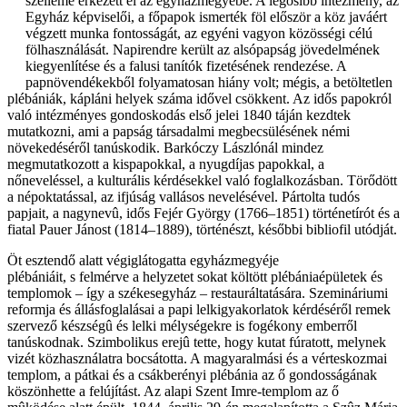
szelleme érkezett el az egyházmegyébe. A legősibb intézmény, az
Egyház képviselői, a főpapok ismerték föl először a köz javáért
végzett munka fontosságát, az egyéni vagyon közösségi célú
fölhasználását. Napirendre került az alsópapság jövedelmének
kiegyenlítése és a falusi tanítók fizetésének rendezése. A
papnövendékekből folyamatosan hiány volt; mégis, a betöltetlen
plébániák, kápláni helyek száma idővel csökkent. Az idős papokról
való intézményes gondoskodás első jelei 1840 táján kezdtek
mutatkozni, ami a papság társadalmi megbecsülésének némi
növekedéséről tanúskodik. Barkóczy Lászlónál mindez
megmutatkozott a kispapokkal, a nyugdíjas papokkal, a
nőneveléssel, a kulturális kérdésekkel való foglalkozásban. Törődött
a népoktatással, az ifjúság vallásos nevelésével. Pártolta tudós
papjait, a nagynevû, idős Fejér György (1766–1851) történetírót és a
fiatal Pauer Jánost (1814–1889), történészt, későbbi bibliofil utódját.
Öt esztendő alatt végiglátogatta egyházmegyéje
plébániáit, s felmérve a helyzetet sokat költött plébániaépületek és
templomok – így a székesegyház – restauráltatására. Szemináriumi
reformja és állásfoglalásai a papi lelkigyakorlatok kérdéséről remek
szervező készségû és lelki mélységekre is fogékony emberről
tanúskodnak. Szimbolikus erejû tette, hogy kutat fúratott, melynek
vizét közhasználatra bocsátotta. A magyaralmási és a vérteskozmai
templom, a pátkai és a csákberényi plébánia az ő gondosságának
köszönhette a felújítást. Az alapi Szent Imre-templom az ő