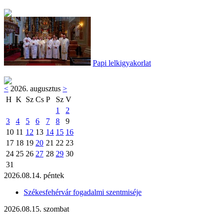
Papi lelkigyakorlat
<
2026. augusztus
>
H
K
Sz
Cs
P
Sz
V
1
2
3
4
5
6
7
8
9
10
11
12
13
14
15
16
17
18
19
20
21
22
23
24
25
26
27
28
29
30
31
2026.08.14. péntek
Székesfehérvár fogadalmi szentmiséje
2026.08.15. szombat