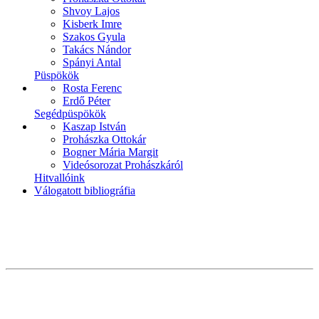
Shvoy Lajos
Kisberk Imre
Szakos Gyula
Takács Nándor
Spányi Antal
Püspökök
Rosta Ferenc
Erdő Péter
Segédpüspökök
Kaszap István
Prohászka Ottokár
Bogner Mária Margit
Videósorozat Prohászkáról
Hitvallóink
Válogatott bibliográfia