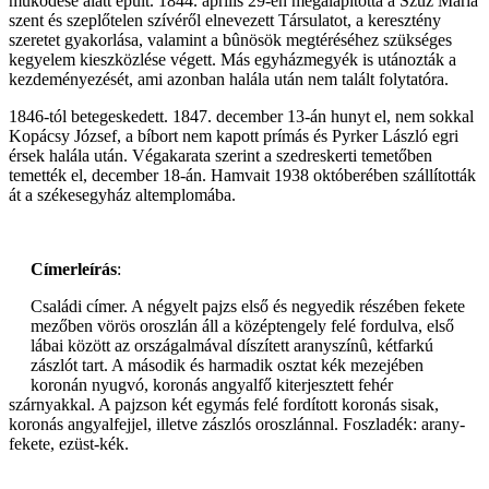
mûködése alatt épült. 1844. április 29-én megalapította a Szûz Mária
szent és szeplőtelen szívéről elnevezett Társulatot, a keresztény
szeretet gyakorlása, valamint a bûnösök megtéréséhez szükséges
kegyelem kieszközlése végett. Más egyházmegyék is utánozták a
kezdeményezését, ami azonban halála után nem talált folytatóra.
1846-tól betegeskedett. 1847. december 13-án hunyt el, nem sokkal
Kopácsy József, a bíbort nem kapott prímás és Pyrker László egri
érsek halála után. Végakarata szerint a szedreskerti temetőben
temették el, december 18-án. Hamvait 1938 októberében szállították
át a székesegyház altemplomába.
Címerleírás
:
Családi címer. A négyelt pajzs első és negyedik részében fekete
mezőben vörös oroszlán áll a középtengely felé fordulva, első
lábai között az országalmával díszített aranyszínû, kétfarkú
zászlót tart. A második és harmadik osztat kék mezejében
koronán nyugvó, koronás angyalfő kiterjesztett fehér
szárnyakkal. A pajzson két egymás felé fordított koronás sisak,
koronás angyalfejjel, illetve zászlós oroszlánnal. Foszladék: arany-
fekete, ezüst-kék.