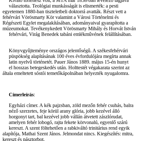
Kiváló történész volt, a MTA már 1858-ban levelező tagjává
választotta. Teológiai munkásságát is elismerték: a pesti
egyetemen 1880-ban tiszteletbeli doktorrá avatták. Részt vett a
fehérvári Vörösmarty Kör valamint a Városi Történelmi és
Régészeti Egylet megalakításában, adományaival gyarapította a
múzeumokat. Tevékenykedett Vörösmarty Mihály és Horvát István
fehérvári, Virág Benedek tabáni emlékmûvének felállításában.
Könyvgyûjteménye országos jelentőségû. A székesfehérvári
püspökség
alapításának 100 éves évfordulójára megírta annak
latin nyelvû történetét. Pauer János 1889. május 15-én hunyt
el hosszas betegeskedés után. Holttestét végakarata szerint az
általa emeltetett sóstói temetőkápolnában helyezték nyugalomra.
Címerleírás
:
Egyházi címer. A kék pajzsban, zöld mezőn fehér csuhás, balra
néző szerzetes, feje körül arany glória, jobb kezével álló
horgonyt tart, bal kezével jobb vállán átvetett zászlórudat,
amelyen fehér lobogó, rajta fekete körvonalú, egyenlő szárú
kereszt. A szent föltehetően a rabkiváltó trinitárius rend egyik
alapítója, Mathai Szent János. Jelmondat nincs. Kiegészítés: mitra,
kereszt és pásztorbot.