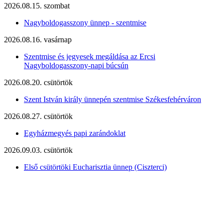
2026.08.15. szombat
Nagyboldogasszony ünnep - szentmise
2026.08.16. vasárnap
Szentmise és jegyesek megáldása az Ercsi
Nagyboldogasszony-napi búcsún
2026.08.20. csütörtök
Szent István király ünnepén szentmise Székesfehérváron
2026.08.27. csütörtök
Egyházmegyés papi zarándoklat
2026.09.03. csütörtök
Első csütörtöki Eucharisztia ünnep (Ciszterci)