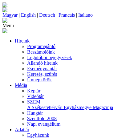
Magyar
|
English
|
Deutsch
|
Francais
|
Italiano
Menü
Híreink
Programajánló
Beszámolóink
Legutóbbi bejegyzések
Állandó híreink
Eseménynaptár
Keresés, szűrés
Ünnepkörök
Média
Képtár
Videótár
SZEM
A Székesfehérvári Egyházmegye Magazinja
Hangtár
Szentföld 2008
Napi evangélium
Adattár
Egyházunk