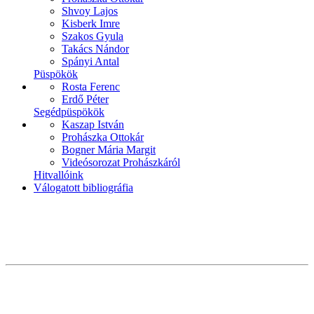
Shvoy Lajos
Kisberk Imre
Szakos Gyula
Takács Nándor
Spányi Antal
Püspökök
Rosta Ferenc
Erdő Péter
Segédpüspökök
Kaszap István
Prohászka Ottokár
Bogner Mária Margit
Videósorozat Prohászkáról
Hitvallóink
Válogatott bibliográfia