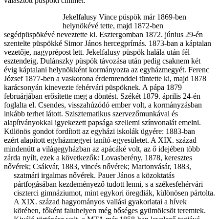
választott püspöki címmel.
Jekelfalusy Vince püspök már 1869-ben
helynökévé tette, majd 1872-ben
segédpüspökévé neveztette ki. Esztergomban 1872. június 29-én
szentelte püspökké Simor János hercegprímás. 1873-ban a káptalan
vezetője, nagyprépost lett. Jekelfalusy püspök halála után fél
esztendeig, Dulánszky püspök távozása után pedig csaknem két
évig káptalani helynökként kormányozta az egyházmegyét. Ferenc
József 1877-ben a vaskorona érdemrenddel tüntette ki, majd 1878
karácsonyán kinevezte fehérvári
püspöknek. A pápa 1879
februárjában erősítette meg a döntést. Székét 1879. április 24-én
foglalta el. Csendes, visszahúzódó ember volt, a kormányzásban
inkább terhet látott. Szisztematikus szervezőmunkával és
alapítványokkal igyekezett papsága szellemi színvonalát emelni.
Különös gondot fordított az egyházi iskolák ügyére: 1883-ban
ezért alapított egyházmegyei tanító-egyesületet. A XIX. század
mindenütt a világegyházban az apácáké volt, az ő idejében több
zárda nyílt, ezek a következők: Lovasberény, 1878, keresztes
nővérek; Csákvár, 1883, vincés nővérek; Martonvásár, 1883,
szatmári irgalmas
nővérek. Pauer János a közoktatás
pártfogásában kezdeményező tudott lenni, s a székesfehérvári
ciszterci gimnáziumot, mint egykori öregdiák, különösen pártolta.
A XIX. század hagyományos vallási gyakorlatai a hívek
körében, főként faluhelyen még bőséges gyümölcsöt teremtek.