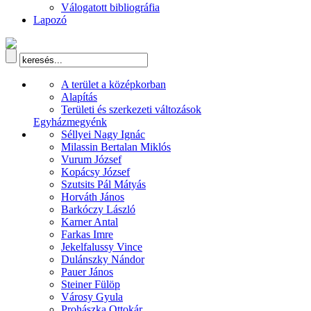
Válogatott bibliográfia
Lapozó
A terület a középkorban
Alapítás
Területi és szerkezeti változások
Egyházmegyénk
Séllyei Nagy Ignác
Milassin Bertalan Miklós
Vurum József
Kopácsy József
Szutsits Pál Mátyás
Horváth János
Barkóczy László
Karner Antal
Farkas Imre
Jekelfalussy Vince
Dulánszky Nándor
Pauer János
Steiner Fülöp
Városy Gyula
Prohászka Ottokár