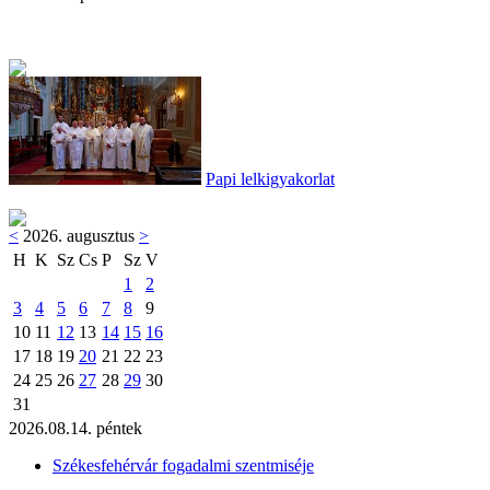
Papi lelkigyakorlat
<
2026. augusztus
>
H
K
Sz
Cs
P
Sz
V
1
2
3
4
5
6
7
8
9
10
11
12
13
14
15
16
17
18
19
20
21
22
23
24
25
26
27
28
29
30
31
2026.08.14. péntek
Székesfehérvár fogadalmi szentmiséje