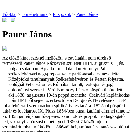
Főoldal
>
Történelmünk
>
Püspökök
>
Pauer János
Pauer János
Az előző kinevezésnél mellőzött, s egyáltalán nem törekvő
természetû Pauer János Ráckevén született 1814. augusztus 1-jén,
polgárcsaládban. Apja korai halála után Simonyi Pá
l
székesfehérvári nagyprépost vette pártfogásába és neveltette.
Középfokú tanulmányait Székesfehérváron és Pesten folytatta,
teológiát Fehérváron és Rómában tanult, teológiai és jogi
doktorátust szerzett. Báró Barkóczy László püspök titkára lett,
aki 1838. augusztus 19-én pappá szentelte. Csákvári káplánkodás
után 1841-től segéd-szerkesztője a Religio és Nevelésnek. 1844-
től a fehérvári szeminárium spirituálisa és tanára. 1852-től püspöki
titkár és levéltáros. IX. Piusz 1854-ben pápai kápláni címmel tüntette
ki. 1858 januárjában főesperes, kanonok és püspöki irodaigazgató
lett, s királyi tanácsosi címet nyert. 1860-67 között újra a
szemináriumban mûködött. 1866-tól helytartótanácsi tanácsos biduai