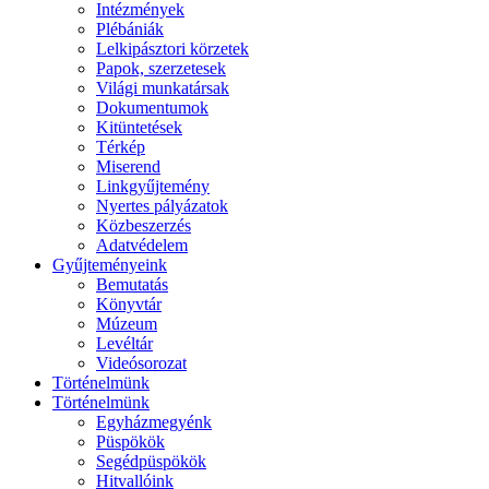
Intézmények
Plébániák
Lelkipásztori körzetek
Papok, szerzetesek
Világi munkatársak
Dokumentumok
Kitüntetések
Térkép
Miserend
Linkgyűjtemény
Nyertes pályázatok
Közbeszerzés
Adatvédelem
Gyűjteményeink
Bemutatás
Könyvtár
Múzeum
Levéltár
Videósorozat
Történelmünk
Történelmünk
Egyházmegyénk
Püspökök
Segédpüspökök
Hitvallóink