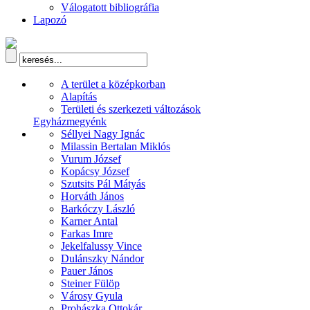
Válogatott bibliográfia
Lapozó
A terület a középkorban
Alapítás
Területi és szerkezeti változások
Egyházmegyénk
Séllyei Nagy Ignác
Milassin Bertalan Miklós
Vurum József
Kopácsy József
Szutsits Pál Mátyás
Horváth János
Barkóczy László
Karner Antal
Farkas Imre
Jekelfalussy Vince
Dulánszky Nándor
Pauer János
Steiner Fülöp
Városy Gyula
Prohászka Ottokár