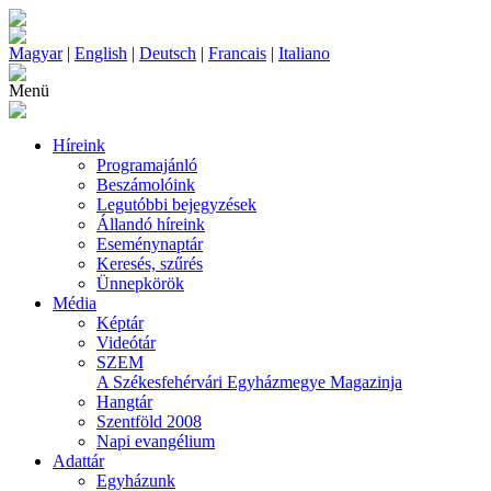
Magyar
|
English
|
Deutsch
|
Francais
|
Italiano
Menü
Híreink
Programajánló
Beszámolóink
Legutóbbi bejegyzések
Állandó híreink
Eseménynaptár
Keresés, szűrés
Ünnepkörök
Média
Képtár
Videótár
SZEM
A Székesfehérvári Egyházmegye Magazinja
Hangtár
Szentföld 2008
Napi evangélium
Adattár
Egyházunk