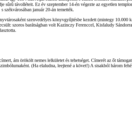
dje sûrû távolléteit. Ez év szeptember 14-én végezte az egyetlen temp
 s székvárosában január 20-án temették.
yvtárosaként szenvedélyes könyvgyûjtésbe kezdett (mintegy 10.000 köte
gbecsült: szoros barátságban volt Kazinczy Ferenccel, Kisfaludy Sándo
asztotta.
rt, ám örökölt nemes lelkületet és tehetséget. Címerét az őt támogató 
szimbólumaként. (Ha elaludna, leejtené a követ!) A sisakból három fehér