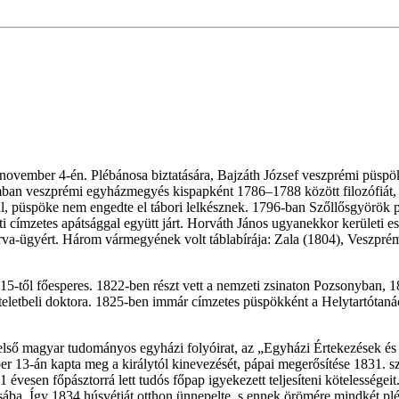
november 4-én. Plébánosa biztatására, Bajzáth József veszprémi püspö
ban veszprémi egyházmegyés kispapként 1786–1788 között filozófiát, 
 püspöke nem engedte el tábori lelkésznek. 1796-ban Szőllősgyörök pléb
 címzetes apátsággal együtt járt. Horváth János ugyanekkor kerületi espe
 az árva-ügyért. Három vármegyének volt táblabírája: Zala (1804), Vesz
815-től főesperes. 1822-ben részt vett a nemzeti zsinaton Pozsonyban, 1
zteletbeli doktora. 1825-ben immár címzetes püspökként a Helytartótan
első magyar tudományos egyházi folyóirat, az „Egyházi Értekezések és T
ber 13-án kapta meg a királytól kinevezését, pápai megerősítése 1831.
1 évesen főpásztorrá lett tudós főpap igyekezett teljesíteni kötelességei
sába. Így 1834 húsvétját otthon ünnepelte, s ennek örömére mindkét plé