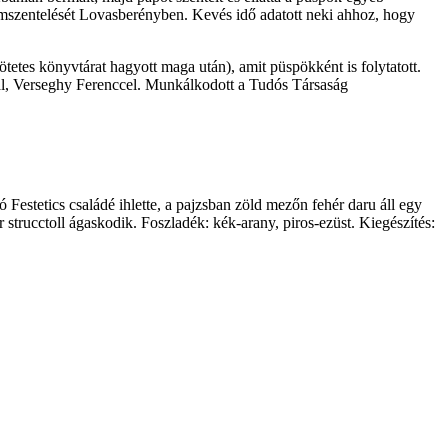
lomszentelését Lovasberényben. Kevés idő adatott neki ahhoz, hogy
tes könyvtárat hagyott maga után), amit püspökként is folytatott.
rral, Verseghy Ferenccel. Munkálkodott a Tudós Társaság
Festetics családé ihlette, a pajzsban zöld mezőn fehér daru áll egy
 strucctoll ágaskodik. Foszladék: kék-arany, piros-ezüst. Kiegészítés: