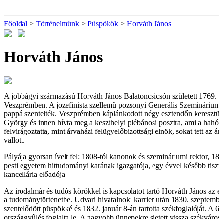
Főoldal
>
Történelmünk
>
Püspökök
>
Horváth János
Horváth János
A jobbágyi származású Horváth János Balatoncsicsón született 1769. 
Veszprémben. A jozefinista szellemû pozsonyi Generális Szeminárium
pappá szentelték. Veszprémben káplánkodott négy esztendőn keresztül,
György és innen hívta meg a keszthelyi plébánosi posztra, ami a hahóti
felvirágoztatta, mint árvaházi felügyelőbizottsági elnök, sokat tett
vallott.
Pályája gyorsan ívelt fel: 1808-tól kanonok és szemináriumi rektor, 1
pesti egyetem hittudományi karának igazgatója, egy évvel később tis
kancellária előadója.
Az irodalmár és tudós körökkel is kapcsolatot tartó Horváth János az 
a tudománytörténetbe. Udvari hivatalnoki karrier után 1830. szeptem
szentelődött püspökké és 1832. január 8-án tartotta székfoglalóját. A 6
országgyûlés foglalta le. A nagyobb ünnepekre sietett vissza székváro