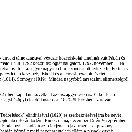
k anyagi támogatásával végezte középiskolai tanulmányait Pápán és
majd 1788–1792 között teológiát hallgatott. 1792. november 11-én
ánosa lett, az egyre nagyobb hírû szónokot itt fedezte fel Festetics
res lett, a keszthelyi iskolát és a nemesi nevelőintézetet
prém (1814), Somogy (1819). Mindez nagyfokú társadalmi elismertségről
825-ben káptalani követként az országgyûlésen is. Ekkor lett a
ács egyházügyi előadó tanácsosa, 1829-től Bécsben az udvari
udósítások” elindításával (1820) és szerkesztésével írta be nevét
 szeptember 30-án történt. Ennek utána, december 15-én Veszprémben
t. Elődeihez hasonlóan az ő idejének a javarészét is a pozsonyi
bánián bérmált; majd papot szentelt és ellátta a püspök egyéb