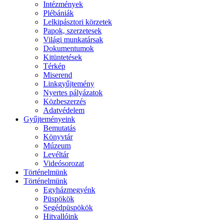
Intézmények
Plébániák
Lelkipásztori körzetek
Papok, szerzetesek
Világi munkatársak
Dokumentumok
Kitüntetések
Térkép
Miserend
Linkgyűjtemény
Nyertes pályázatok
Közbeszerzés
Adatvédelem
Gyűjteményeink
Bemutatás
Könyvtár
Múzeum
Levéltár
Videósorozat
Történelmünk
Történelmünk
Egyházmegyénk
Püspökök
Segédpüspökök
Hitvallóink