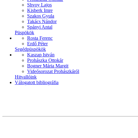
Shvoy Lajos
Kisberk Imre
Szakos Gyula
Takács Nándor
Spányi Antal
Püspökök
Rosta Ferenc
Erdő Péter
Segédpüspökök
Kaszap István
Prohászka Ottokár
Bogner Mária Margit
Videósorozat Prohászkáról
Hitvallóink
Válogatott bibliográfia