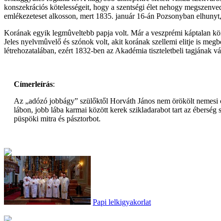
konszekrációs kötelességeit, hogy a szentségi élet nehogy megszenve
emlékezeteset alkosson, mert 1835. január 16-án Pozsonyban elhunyt,
Korának egyik legmûveltebb papja volt. Már a veszprémi káptalan kön
Jeles nyelvmûvelő és szónok volt, akit korának szellemi elitje is me
létrehozatalában, ezért 1832-ben az Akadémia tiszteletbeli tagjának vál
Címerleírás
:
Az „adózó jobbágy” szülőktől Horváth János nem örökölt nemesi címe
lábon, jobb lába karmai között kerek szikladarabot tart az éberség 
püspöki mitra és pásztorbot.
Papi lelkigyakorlat