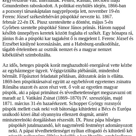
kegyvesztetté vált. Internálták: Pesten, Kassán, Bécsben majd
Gmundenben raboskodott. A politikai enyhülés idején, 1866-ban
a pozsonyi társaskáptalan nagyprépostja lett, november 19-én
Ferenc József székesfehérvári püspökké nevezte ki. 1867.
február 22-én IX. Piusz szentesítette a döntést, május 5-én
Győrben szentelte püspökké Simor János prímás. Három nappal
később ünnepélyes keretek között foglalta el székét. Egy hónapra rá,
június 8-án a püspöki kar tagjaként ő is megjelent I. Ferenc József és
Erzsébet királyné koronázásán, ami a Habsburg-uralkodóház,
tágabb értelemben az osztrák nemzet és a magyar nemzet
kibékülését szimbolizálta.
Az idős, beteges püspök korát meghazudtoló energiával vette kézbe
az egyházmegye ügyeit. Végigvizitálta plébániáit, mindenhol
bérmált. Főpásztori feladatait példásan, áldozatok árán is ellátta.
1869-ben püspöktársaival együtt az egybehívott egyetemes zsinatra
Rómába utazott és azon részt vett. ő volt az egyetlen magyar
püspök, aki a pápai primátust és tévedhetetlenséget megszavazni ott
maradt az I. Vatikáni Zsinat (1869–1870) IV. szesszióján, majd
1871. március 31-én hazaérkezett. Schopper György rozsnyói
püspök mellett csak neki volt bátorsága kihirdetni a Bécs és Európa
uralkodó körei által olyannyira ellenzett dogmát, amiért
miniszterelnöki dorgálásban részesült. IX. Piusz pápa hûséges
püspökét
jutalmazandó, két nagyméretû festményt adományozott
neki. A pápai tévedhetetlenséget nyíltan elfogadó és kihirdető két