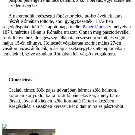
püspök pellengérre állítása beleillik a kor liberális, egyházellenes
szellemiségébe.
A megrendült egészségû főpásztor élete utolsó éveinek nagy
részét Rómában töltötte, ahol gyógykezelték. 1872-ben
segédpüspököt kért és kapott maga mellé,
Pauer János
személyében.
1874. március 18-án is Rómába utazott. Onnan még pásztorlevéllel
fordult híveihez, de egészségi állapota vészesen romlott, és végül
május 15-én elhunyt. Holttestét végakarata szerint május 27-én
vasúton hazaszállították, másnap a székesegyház altemplomában
temették el, szíve azonban Rómában lelt végső nyugalomra.
Címerleírás
:
Családi címer. Kék pajzs udvarában hármas zöld halmon,
koronán könyöklő, balra forduló páncélos kar, amely barna
törzsû, tövestől kitépett, zöld koronájú fát tart a kezében.
Kiegészítés: a sisakban kereszt, két oldalt mitra és pásztorbot.