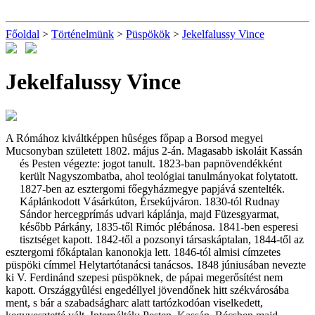
Főoldal
>
Történelmünk
>
Püspökök
>
Jekelfalussy Vince
Jekelfalussy Vince
A Rómához kiváltképpen hûséges főpap a Borsod megyei
Mucsonyban született 1802. május 2-án. Magasabb iskoláit Kassán
és Pesten végezte: jogot tanult. 1823-ban
papnövendékként
került Nagyszombatba, ahol teológiai tanulmányokat folytatott.
1827-ben az esztergomi főegyházmegye papjává szentelték.
Káplánkodott Vásárkúton, Érsekújváron. 1830-tól Rudnay
Sándor hercegprímás udvari káplánja, majd Füzesgyarmat,
később Párkány, 1835-től Rimóc plébánosa. 1841-ben esperesi
tisztséget kapott. 1842-től a pozsonyi társaskáptalan, 1844-től az
esztergomi főkáptalan kanonokja lett. 1846-tól almisi címzetes
püspöki címmel Helytartótanácsi tanácsos. 1848 júniusában nevezte
ki V. Ferdinánd szepesi püspöknek, de pápai megerősítést nem
kapott. Országgyûlési engedéllyel jövendőnek hitt székvárosába
ment, s
bár a szabadságharc alatt tartózkodóan viselkedett,