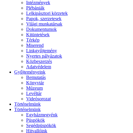
Intézmények
Plébániák
Lelkipásztori körzetek
Papok, szerzetesek
Világi munkatársak
Dokumentumok
Kitüntetések
Térkép
Miserend
Linkgyűjtemény
Nyertes pályázatok
Közbeszerzés
Adatvédelem
Gyűjteményeink
Bemutatás
Könyvtár
Múzeum
Levéltár
Videósorozat
Történelmünk
Történelmünk
Egyházmegyénk
Püspökök
Segédpüspökök
Hitvallóink