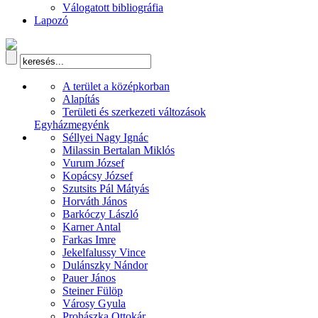
Válogatott bibliográfia
Lapozó
A terület a középkorban
Alapítás
Területi és szerkezeti változások
Egyházmegyénk
Séllyei Nagy Ignác
Milassin Bertalan Miklós
Vurum József
Kopácsy József
Szutsits Pál Mátyás
Horváth János
Barkóczy László
Karner Antal
Farkas Imre
Jekelfalussy Vince
Dulánszky Nándor
Pauer János
Steiner Fülöp
Városy Gyula
Prohászka Ottokár