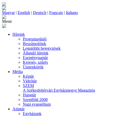
Magyar
|
English
|
Deutsch
|
Francais
|
Italiano
Menü
Híreink
Programajánló
Beszámolóink
Legutóbbi bejegyzések
Állandó híreink
Eseménynaptár
Keresés, szűrés
Ünnepkörök
Média
Képtár
Videótár
SZEM
A Székesfehérvári Egyházmegye Magazinja
Hangtár
Szentföld 2008
Napi evangélium
Adattár
Egyházunk