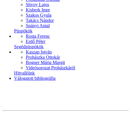
Shvoy Lajos
Kisberk Imre
Szakos Gyula
Takács Nándor
Spányi Antal
Püspökök
Rosta Ferenc
Erdő Péter
Segédpüspökök
Kaszap István
Prohászka Ottokár
Bogner Mária Margit
Videósorozat Prohászkáról
Hitvallóink
Válogatott bibliográfia