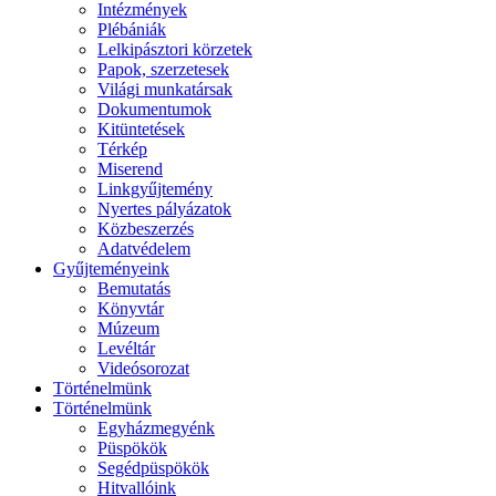
Intézmények
Plébániák
Lelkipásztori körzetek
Papok, szerzetesek
Világi munkatársak
Dokumentumok
Kitüntetések
Térkép
Miserend
Linkgyűjtemény
Nyertes pályázatok
Közbeszerzés
Adatvédelem
Gyűjteményeink
Bemutatás
Könyvtár
Múzeum
Levéltár
Videósorozat
Történelmünk
Történelmünk
Egyházmegyénk
Püspökök
Segédpüspökök
Hitvallóink