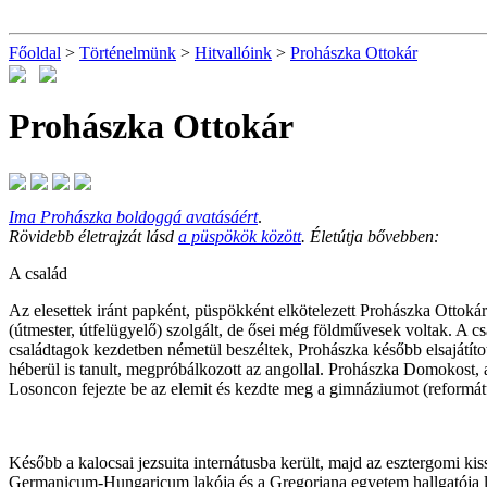
Főoldal
>
Történelmünk
>
Hitvallóink
>
Prohászka Ottokár
Prohászka Ottokár
Ima Prohászka boldoggá avatásáért
.
Rövidebb életrajzát lásd
a püspökök között
. Életútja bővebben:
A család
Az elesettek iránt papként, püspökként elkötelezett Prohászka Ottoká
(útmester, útfelügyelő) szolgált, de ősei még földművesek voltak. A c
családtagok kezdetben németül beszéltek, Prohászka később elsajátított
héberül is tanult, megpróbálkozott az angollal. Prohászka Domokost, 
Losoncon fejezte be az elemit és kezdte meg a gimnáziumot (református 
Később a kalocsai jezsuita internátusba került, majd az esztergomi
k
is
Germanicum-Hungaricum lakója és a Gregoriana egyetem hallgatója lett.