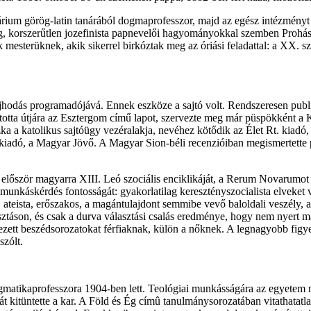
um görög-latin tanárából dogmaprofesszor, majd az egész intézményt meg
g, korszerűtlen jozefinista papnevelői hagyományokkal szemben Prohász
ék mesterüknek, akik sikerrel birkóztak meg az óriási feladattal: a XX. 
odás programadójává. Ennek eszköze a sajtó volt. Rendszeresen publiká
totta útjára az Esztergom című lapot, szervezte meg már püspökként a Ka
 a katolikus sajtóügy vezéralakja, nevéhez kötődik az Élet Rt. kiadó, 
i kiadó, a Magyar Jövő. A Magyar Sion-béli recenzióiban megismertette p
ta először magyarra XIII. Leó szociális enciklikáját, a Rerum Novarumot (
unkáskérdés fontosságát: gyakorlatilag keresztényszocialista elveket v
s, ateista, erőszakos, a magántulajdont semmibe vevő baloldali veszély,
asztáson, és csak a durva választási csalás eredménye, hogy nem nyert 
rvezett beszédsorozatokat férfiaknak, külön a nőknek. A legnagyobb fi
szólt.
ikaprofesszora 1904-ben lett. Teológiai munkásságára az egyetem má
t kitüntette a kar. A Föld és Ég címû tanulmánysorozatában vitathatatl