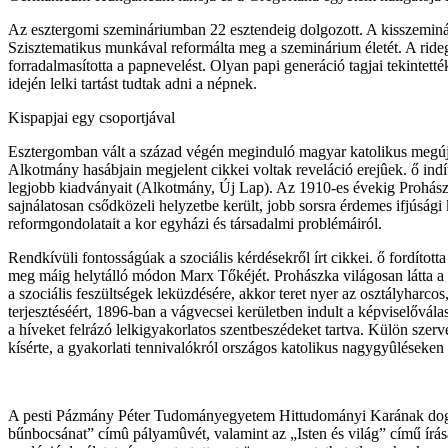
Az esztergomi szemináriumban 22 esztendeig dolgozott. A kisszeminári
Szisztematikus munkával reformálta meg a szeminárium életét. A ride
forradalmasította a papnevelést. Olyan papi generáció tagjai tekintett
idején lelki tartást tudtak adni a népnek.
Kispapjai egy csoportjával
Esztergomban vált a század végén meginduló magyar katolikus megújh
Alkotmány hasábjain megjelent cikkei voltak reveláció erejûek. ő indí
legjobb kiadványait (Alkotmány, Új Lap). Az 1910-es évekig Prohászka
sajnálatosan csődközeli helyzetbe került, jobb sorsra érdemes ifjúság
reformgondolatait a kor egyházi és társadalmi problémáiról.
Rendkívüli fontosságúak a szociális kérdésekről írt cikkei. ő fordítot
meg máig helytálló módon Marx Tőkéjét. Prohászka világosan látta a m
a szociális feszültségek leküzdésére, akkor teret nyer az osztályharco
terjesztéséért, 1896-ban a vágvecsei kerületben indult a képviselővál
a híveket felrázó lelkigyakorlatos szentbeszédeket tartva. Külön sze
kísérte, a gyakorlati tennivalókról országos katolikus nagygyûléseken 
A pesti Pázmány Péter Tudományegyetem Hittudományi Karának dogmat
bűnbocsánat” címû pályamûvét, valamint az „Isten és világ” című írásá