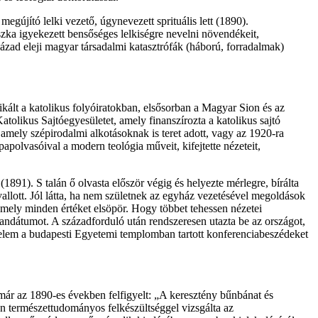
újító lelki vezető, úgynevezett sprituális lett (1890).
ka igyekezett bensőséges lelkiségre nevelni növendékeit,
század eleji magyar társadalmi katasztrófák (háború, forradalmak)
lt a katolikus folyóiratokban, elsősorban a Magyar Sion és az
tolikus Sajtóegyesületet, amely finanszírozta a katolikus sajtó
amely szépirodalmi alkotásoknak is teret adott, vagy az 1920-ra
apolvasóival a modern teológia műveit, kifejtette nézeteit,
1891). S talán ő olvasta először végig és helyezte mérlegre, bírálta
allott. Jól látta, ha nem születnek az egyház vezetésével megoldások
 amely minden értéket elsöpör. Hogy többet tehessen nézetei
mandátumot. A századforduló után rendszeresen utazta be az országot,
gyelem a budapesti Egyetemi templomban tartott konferenciabeszédeket
r az 1890-es években felfigyelt: „A keresztény bűnbánat és
an természettudományos felkészültséggel vizsgálta az