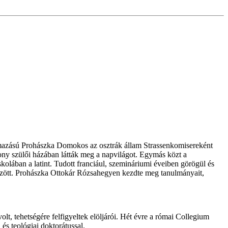
zármazású Prohászka Domokos az osztrák állam Strassenkomisereként
zony szülői házában látták meg a napvilágot. Egymás közt a
skolában a latint. Tudott franciául, szemináriumi éveiben görögül és
ltözött. Prohászka Ottokár Rózsahegyen kezdte meg tanulmányait,
lt, tehetségére felfigyeltek elöljárói. Hét évre a római Collegium
és teológiai doktorátussal.