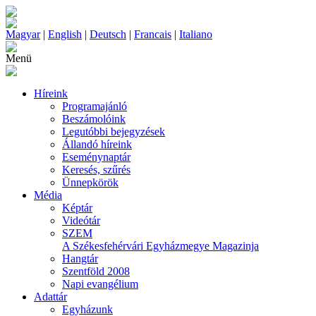
Magyar
|
English
|
Deutsch
|
Francais
|
Italiano
Menü
Híreink
Programajánló
Beszámolóink
Legutóbbi bejegyzések
Állandó híreink
Eseménynaptár
Keresés, szűrés
Ünnepkörök
Média
Képtár
Videótár
SZEM
A Székesfehérvári Egyházmegye Magazinja
Hangtár
Szentföld 2008
Napi evangélium
Adattár
Egyházunk