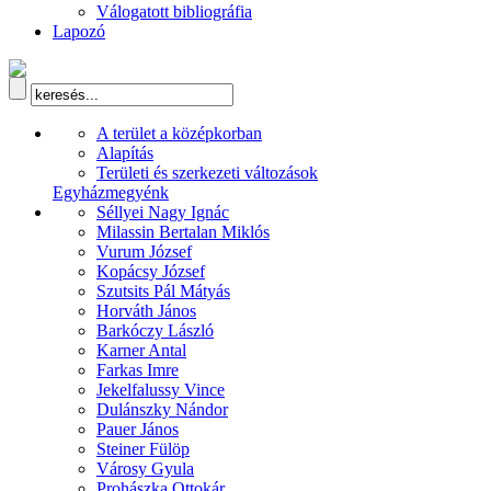
Válogatott bibliográfia
Lapozó
A terület a középkorban
Alapítás
Területi és szerkezeti változások
Egyházmegyénk
Séllyei Nagy Ignác
Milassin Bertalan Miklós
Vurum József
Kopácsy József
Szutsits Pál Mátyás
Horváth János
Barkóczy László
Karner Antal
Farkas Imre
Jekelfalussy Vince
Dulánszky Nándor
Pauer János
Steiner Fülöp
Városy Gyula
Prohászka Ottokár