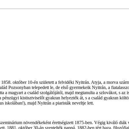
r 1858. október 10-én született a felvidéki Nyitrán. Atyja, a morva s
salád Pozsonyban telepedett le, de első gyermekeik Nyitrán, a fiatalass
a a magyart a család szolgálójától, majd megtanulta a szlovákot, s az i
a pénzügyi kistisztviselőt gyakran helyezték át, s a család gyakran kö
iskolában!), majd Nyitrán a piaristák neveltje lett.
szeminárium növendékeként érettségizett 1875-ben. Végig kiváló diák vo
 1881. október 30-án szentelték pappá, 1882-ben tért haza, filozófiai 