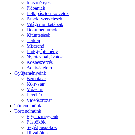
Intézmények
Plébániák
Lelkipásztori körzetek
Papok, szerzetesek
Világi munkatársak
Dokumentumok
Kitüntetések
Térkép
Miserend
Linkgyűjtemény
Nyertes pályázatok
Közbeszerzés
Adatvédelem
Gyűjteményeink
Bemutatás
Könyvtár
Múzeum
Levéltár
Videósorozat
Történelmünk
Történelmünk
Egyházmegyénk
Püspökök
Segédpüspökök
Hitvallóink