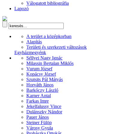
Válogatott bibliográfia
Lapozó
A terület a középkorban
Alapítás
Területi és szerkezeti változások
Egyházmegyénk
Séllyei Nagy Ignác
Milassin Bertalan Miklós
Vurum József
Kopácsy József
Szutsits Pál Mátyás
Horváth János
Barkóczy László
Karner Antal
Farkas Imre
Jekelfalussy Vince
Dulánszky Nándor
Pauer János
Steiner Fülöp
Városy Gyula
Prohászka Ottokár