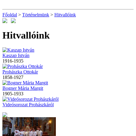
Főoldal
>
Történelmünk
>
Hitvallóink
Hitvallóink
Kaszap István
1916-1935
Prohászka Ottokár
1858-1927
Bogner Mária Margit
1905-1933
Videósorozat Prohászkáról