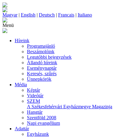
Magyar
|
English
|
Deutsch
|
Francais
|
Italiano
Menü
Híreink
Programajánló
Beszámolóink
Legutóbbi bejegyzések
Állandó híreink
Eseménynaptár
Keresés, szűrés
Ünnepkörök
Média
Képtár
Videótár
SZEM
A Székesfehérvári Egyházmegye Magazinja
Hangtár
Szentföld 2008
Napi evangélium
Adattár
Egyházunk