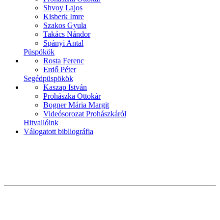
Shvoy Lajos
Kisberk Imre
Szakos Gyula
Takács Nándor
Spányi Antal
Püspökök
Rosta Ferenc
Erdő Péter
Segédpüspökök
Kaszap István
Prohászka Ottokár
Bogner Mária Margit
Videósorozat Prohászkáról
Hitvallóink
Válogatott bibliográfia