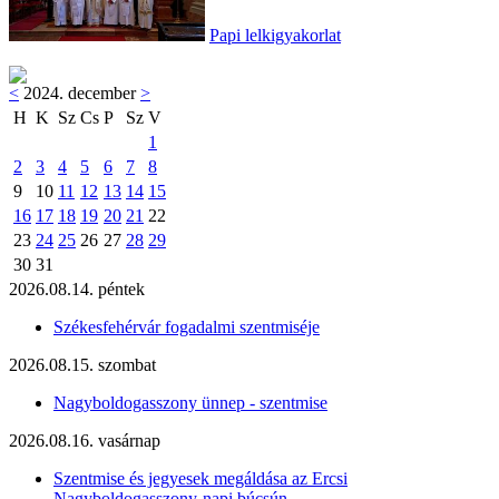
Papi lelkigyakorlat
<
2024. december
>
H
K
Sz
Cs
P
Sz
V
1
2
3
4
5
6
7
8
9
10
11
12
13
14
15
16
17
18
19
20
21
22
23
24
25
26
27
28
29
30
31
2026.08.14. péntek
Székesfehérvár fogadalmi szentmiséje
2026.08.15. szombat
Nagyboldogasszony ünnep - szentmise
2026.08.16. vasárnap
Szentmise és jegyesek megáldása az Ercsi
Nagyboldogasszony-napi búcsún