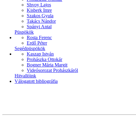
Shvoy Lajos
Kisberk Imre
Szakos Gyula
Takács Nándor
Spányi Antal
Püspökök
Rosta Ferenc
Erdő Péter
Segédpüspökök
Kaszap István
Prohászka Ottokár
Bogner Mária Margit
Videósorozat Prohászkáról
Hitvallóink
Válogatott bibliográfia