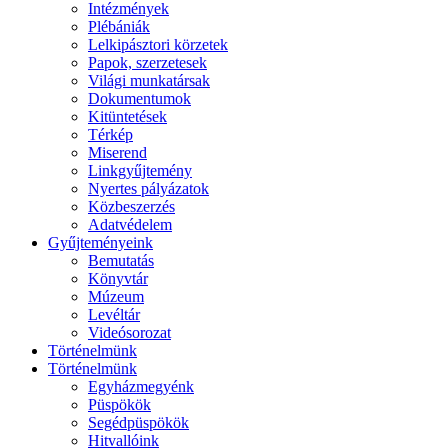
Intézmények
Plébániák
Lelkipásztori körzetek
Papok, szerzetesek
Világi munkatársak
Dokumentumok
Kitüntetések
Térkép
Miserend
Linkgyűjtemény
Nyertes pályázatok
Közbeszerzés
Adatvédelem
Gyűjteményeink
Bemutatás
Könyvtár
Múzeum
Levéltár
Videósorozat
Történelmünk
Történelmünk
Egyházmegyénk
Püspökök
Segédpüspökök
Hitvallóink