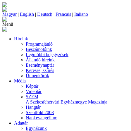
Magyar
|
English
|
Deutsch
|
Francais
|
Italiano
Menü
Híreink
Programajánló
Beszámolóink
Legutóbbi bejegyzések
Állandó híreink
Eseménynaptár
Keresés, szűrés
Ünnepkörök
Média
Képtár
Videótár
SZEM
A Székesfehérvári Egyházmegye Magazinja
Hangtár
Szentföld 2008
Napi evangélium
Adattár
Egyházunk