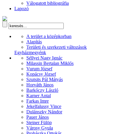
Válogatott bibliográfia
Lapozó
A terület a középkorban
Alapítás
Területi és szerkezeti változások
Egyházmegyénk
Séllyei Nagy Ignác
Milassin Bertalan Miklós
Vurum József
Kopácsy József
Szutsits Pál Mátyás
Horváth János
Barkóczy László
Karner Antal
Farkas Imre
Jekelfalussy Vince
Dulánszky Nándor
Pauer János
Steiner Fülöp
Városy Gyula
Prohászka Ottokár