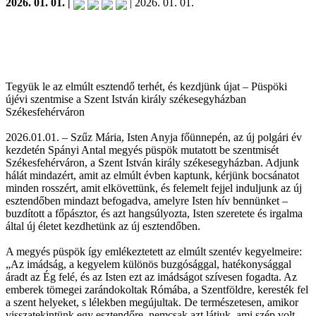
2026. 01. 01. |
| 2026. 01. 01.
Tegyük le az elmúlt esztendő terhét, és kezdjünk újat – Püspöki
újévi szentmise a Szent István király székesegyházban
Székesfehérváron
2026.01.01. – Szűz Mária, Isten Anyja főünnepén, az új polgári év
kezdetén Spányi Antal megyés püspök mutatott be szentmisét
Székesfehérváron, a Szent István király székesegyházban. Adjunk
hálát mindazért, amit az elmúlt évben kaptunk, kérjünk bocsánatot
minden rosszért, amit elkövettünk, és felemelt fejjel induljunk az új
esztendőben mindazt befogadva, amelyre Isten hív bennünket –
buzdított a főpásztor, és azt hangsúlyozta, Isten szeretete és irgalma
által új életet kezdhetünk az új esztendőben.
A megyés püspök így emlékeztetett az elmúlt szentév kegyelmeire:
„Az imádság, a kegyelem különös buzgósággal, hatékonysággal
áradt az Ég felé, és az Isten ezt az imádságot szívesen fogadta. Az
emberek tömegei zarándokoltak Rómába, a Szentföldre, keresték fel
a szent helyeket, s lélekben megújultak. De természetesen, amikor
visszatekintünk egy esztendőre, nemcsak azt látjuk, ami szép volt,