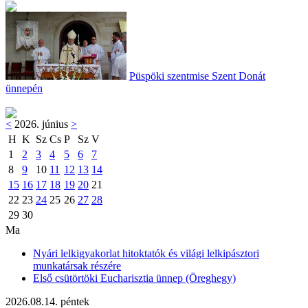
Püspöki szentmise Szent Donát
ünnepén
<
2026. június
>
H
K
Sz
Cs
P
Sz
V
1
2
3
4
5
6
7
8
9
10
11
12
13
14
15
16
17
18
19
20
21
22
23
24
25
26
27
28
29
30
Ma
Nyári lelkigyakorlat hitoktatók és világi lelkipásztori
munkatársak részére
Első csütörtöki Eucharisztia ünnep (Öreghegy)
2026.08.14. péntek