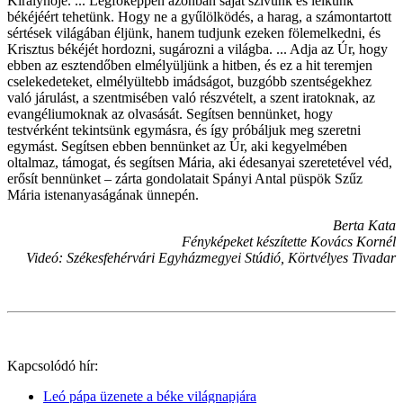
Királynője. ... Legfőképpen azonban saját szívünk és lelkünk
békéjéért tehetünk. Hogy ne a gyűlölködés, a harag, a számontartott
sértések világában éljünk, hanem tudjunk ezeken fölemelkedni, és
Krisztus békéjét hordozni, sugározni a világba. ... Adja az Úr, hogy
ebben az esztendőben elmélyüljünk a hitben, és ez a hit teremjen
cselekedeteket, elmélyültebb imádságot, buzgóbb szentségekhez
való járulást, a szentmisében való részvételt, a szent iratoknak, az
evangéliumoknak az olvasását. Segítsen bennünket, hogy
testvérként tekintsünk egymásra, és így próbáljuk meg szeretni
egymást. Segítsen ebben bennünket az Úr, aki kegyelmében
oltalmaz, támogat, és segítsen Mária, aki édesanyai szeretetével véd,
erősít bennünket – zárta gondolatait Spányi Antal püspök Szűz
Mária istenanyaságának ünnepén.
Berta Kata
Fényképeket készítette Kovács Kornél
Videó: Székesfehérvári Egyházmegyei Stúdió, Körtvélyes Tivadar
Kapcsolódó hír:
Leó pápa üzenete a béke világnapjára