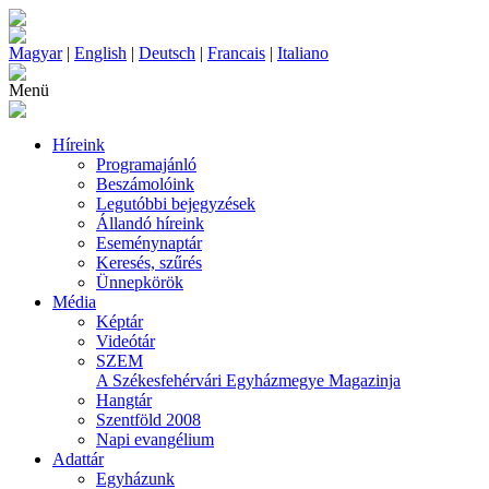
Magyar
|
English
|
Deutsch
|
Francais
|
Italiano
Menü
Híreink
Programajánló
Beszámolóink
Legutóbbi bejegyzések
Állandó híreink
Eseménynaptár
Keresés, szűrés
Ünnepkörök
Média
Képtár
Videótár
SZEM
A Székesfehérvári Egyházmegye Magazinja
Hangtár
Szentföld 2008
Napi evangélium
Adattár
Egyházunk