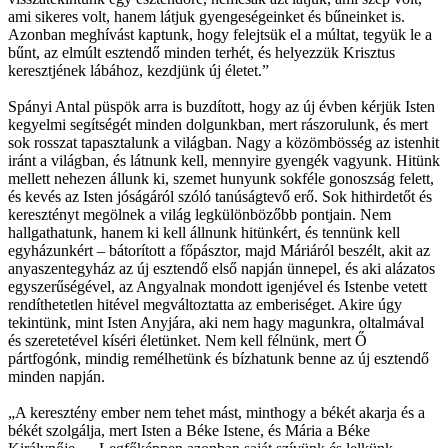
ami sikeres volt, hanem látjuk gyengeségeinket és bűneinket is.
Azonban meghívást kaptunk, hogy felejtsük el a múltat, tegyük le a
bűnt, az elmúlt esztendő minden terhét, és helyezzük Krisztus
keresztjének lábához, kezdjünk új életet.”
Spányi Antal püspök arra is buzdított, hogy az új évben kérjük Isten
kegyelmi segítségét minden dolgunkban, mert rászorulunk, és mert
sok rosszat tapasztalunk a világban. Nagy a közömbösség az istenhit
iránt a világban, és látnunk kell, mennyire gyengék vagyunk. Hitünk
mellett nehezen állunk ki, szemet hunyunk sokféle gonoszság felett,
és kevés az Isten jóságáról szóló tanúságtevő erő. Sok hithirdetőt és
keresztényt megölnek a világ legkülönbözőbb pontjain. Nem
hallgathatunk, hanem ki kell állnunk hitünkért, és tennünk kell
egyházunkért – bátorított a főpásztor, majd Máriáról beszélt, akit az
anyaszentegyház az új esztendő első napján ünnepel, és aki alázatos
egyszerűségével, az Angyalnak mondott igenjével és Istenbe vetett
rendíthetetlen hitével megváltoztatta az emberiséget. Akire úgy
tekintünk, mint Isten Anyjára, aki nem hagy magunkra, oltalmával
és szeretetével kíséri életünket. Nem kell félnünk, mert Ő
pártfogónk, mindig remélhetünk és bízhatunk benne az új esztendő
minden napján.
„A keresztény ember nem tehet mást, minthogy a békét akarja és a
békét szolgálja, mert Isten a Béke Istene, és Mária a Béke