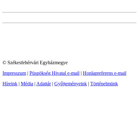
© Székesfehérvári Egyházmegye
Impresszum
|
Püspökség Hivatal e-mail
|
Honlapreferens e-mail
Híreink
|
Média
|
Adattár
|
Gyűjteményeink
|
Történelmünk