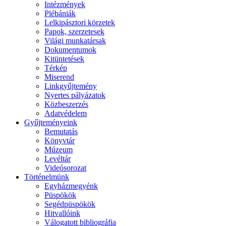
Intézmények
Plébániák
Lelkipásztori körzetek
Papok, szerzetesek
Világi munkatársak
Dokumentumok
Kitüntetések
Térkép
Miserend
Linkgyűjtemény
Nyertes pályázatok
Közbeszerzés
Adatvédelem
Gyűjteményeink
Bemutatás
Könyvtár
Múzeum
Levéltár
Videósorozat
Történelmünk
Egyházmegyénk
Püspökök
Segédpüspökök
Hitvallóink
Válogatott bibliográfia