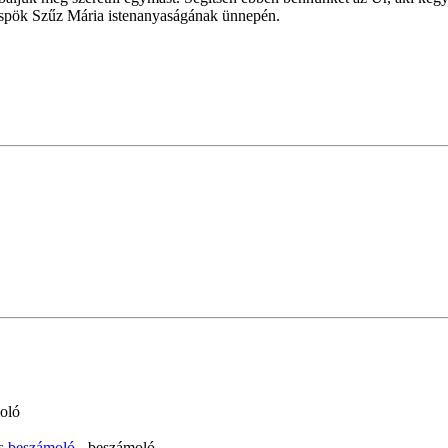
 püspök Szűz Mária istenanyaságának ünnepén.
oló
ás beszámoló
- beszámoló