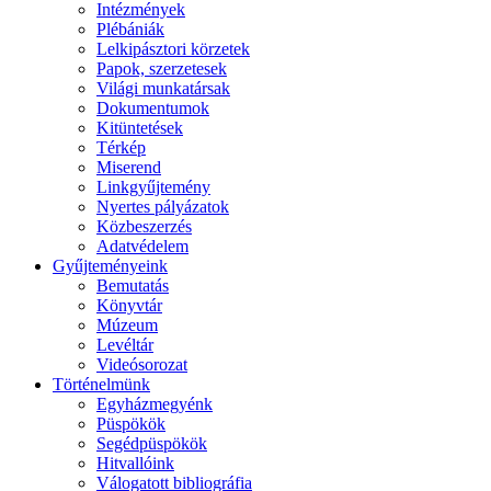
Intézmények
Plébániák
Lelkipásztori körzetek
Papok, szerzetesek
Világi munkatársak
Dokumentumok
Kitüntetések
Térkép
Miserend
Linkgyűjtemény
Nyertes pályázatok
Közbeszerzés
Adatvédelem
Gyűjteményeink
Bemutatás
Könyvtár
Múzeum
Levéltár
Videósorozat
Történelmünk
Egyházmegyénk
Püspökök
Segédpüspökök
Hitvallóink
Válogatott bibliográfia