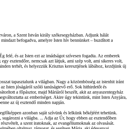
váron, a Szent István király székesegyházban. Adjunk hálát
n mindazt befogadva, amelyre Isten hív bennünket – buzdított a
 felé, és az Isten ezt az imádságot szívesen fogadta. Az emberek
egy esztendőre, nemcsak azt látjuk, ami szép volt, ami sikeres volt,
inden terhét, és helyezzük Krisztus keresztjének lábához, kezdjünk új
osszat tapasztalunk a világban. Nagy a közömbösség az istenhit iránt
z Isten jóságáról szóló tanúságtevő erő. Sok hithirdetőt és
torított a főpásztor, majd Máriáról beszélt, akit az anyaszentegyház
megváltoztatta az emberiséget. Akire úgy tekintünk, mint Isten Anyjára,
benne az új esztendő minden napján.
 Legfőképpen azonban saját szívünk és lelkünk békéjéért tehetünk.
, sugározni a világba. ... Adja az Úr, hogy ebben az esztendőben
 részvételt, a szent iratoknak, az evangéliumoknak az olvasását.
elmében oltalmaz, támogat, és segítsen Mária, aki édesanyai