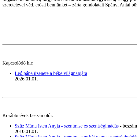
szeretetével véd, erősít bennünket – zárta gondolatait Spányi Antal
Kapcsolódó hír:
Leó pápa üzenete a béke világnapjára
2026.01.01.
Korábbi évek beszámolói:
Szűz Mária Isten Anyja - szentmise és szentségimádás
- beszám
2010.01.01.
Szűz Mária Isten Anyja - szentmise és két napos szentségimád