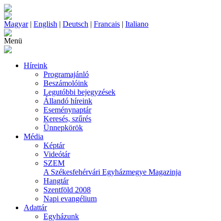
Magyar
|
English
|
Deutsch
|
Francais
|
Italiano
Menü
Híreink
Programajánló
Beszámolóink
Legutóbbi bejegyzések
Állandó híreink
Eseménynaptár
Keresés, szűrés
Ünnepkörök
Média
Képtár
Videótár
SZEM
A Székesfehérvári Egyházmegye Magazinja
Hangtár
Szentföld 2008
Napi evangélium
Adattár
Egyházunk