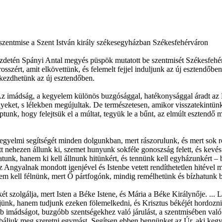
i szentmise a Szent István király székesegyházban Székesfehérváron
ezdetén Spányi Antal megyés püspök mutatott be szentmisét Székesfehér
sszért, amit elkövettünk, és felemelt fejjel induljunk az új esztendőbe
et kezdhetünk az új esztendőben.
z imádság, a kegyelem különös buzgósággal, hatékonysággal áradt az Ég
yeket, s lélekben megújultak. De természetesen, amikor visszatekintünk 
nk, hogy felejtsük el a múltat, tegyük le a bűnt, az elmúlt esztendő m
kegyelmi segítségét minden dolgunkban, mert rászorulunk, és mert sok r
 nehezen állunk ki, szemet hunyunk sokféle gonoszság felett, és kevés a
nk, hanem ki kell állnunk hitünkért, és tennünk kell egyházunkért – bá
z Angyalnak mondott igenjével és Istenbe vetett rendíthetetlen hitével 
 Nem kell félnünk, mert Ő pártfogónk, mindig remélhetünk és bízhatunk 
t szolgálja, mert Isten a Béke Istene, és Mária a Béke Királynője. ...
ljünk, hanem tudjunk ezeken fölemelkedni, és Krisztus békéjét hordozni
ebb imádságot, buzgóbb szentségekhez való járulást, a szentmisében való
báljuk meg szeretni egymást. Segítsen ebben bennünket az Úr, aki kegy