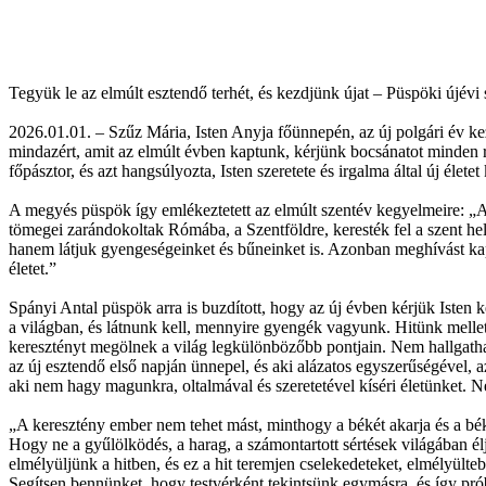
Tegyük le az elmúlt esztendő terhét, és kezdjünk újat – Püspöki újév
2026.01.01. – Szűz Mária, Isten Anyja főünnepén, az új polgári év k
mindazért, amit az elmúlt évben kaptunk, kérjünk bocsánatot minden ro
főpásztor, és azt hangsúlyozta, Isten szeretete és irgalma által új élet
A megyés püspök így emlékeztetett az elmúlt szentév kegyelmeire: „A
tömegei zarándokoltak Rómába, a Szentföldre, keresték fel a szent hel
hanem látjuk gyengeségeinket és bűneinket is. Azonban meghívást kaptu
életet.”
Spányi Antal püspök arra is buzdított, hogy az új évben kérjük Isten 
a világban, és látnunk kell, mennyire gyengék vagyunk. Hitünk mellett
keresztényt megölnek a világ legkülönbözőbb pontjain. Nem hallgathatu
az új esztendő első napján ünnepel, és aki alázatos egyszerűségével, a
aki nem hagy magunkra, oltalmával és szeretetével kíséri életünket.
„A keresztény ember nem tehet mást, minthogy a békét akarja és a béké
Hogy ne a gyűlölködés, a harag, a számontartott sértések világában é
elmélyüljünk a hitben, és ez a hit teremjen cselekedeteket, elmélyült
Segítsen bennünket, hogy testvérként tekintsünk egymásra, és így pró