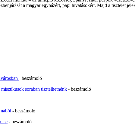
benjárását a magyar egyházért, papi hivatásokért. Majd a tisztelet jele
zivárosban
- beszámoló
misztikusok sorában tisztelhetnénk
- beszámoló
almából
- beszámoló
mise
- beszámoló