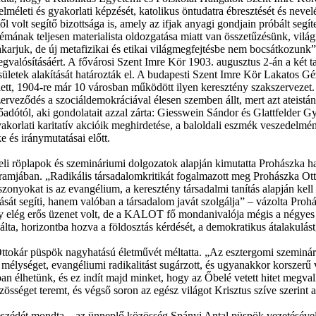
leti és gyakorlati képzését, katolikus öntudatra ébresztését és nevelés
ől volt segítő bizottsága is, amely az ifjak anyagi gondjain próbált se
mának teljesen materialista oldozgatása miatt van összetűzésünk, világné
 akarjuk, de új metafizikai és etikai világmegfejtésbe nem bocsátkozunk”
egvalósításáért. A fővárosi Szent Imre Kör 1903. augusztus 2-án a két t
etek alakítását határozták el. A budapesti Szent Imre Kör Lakatos Géza 
tt, 1904-re már 10 városban működött ilyen keresztény szakszervezet
veződés a szociáldemokráciával élesen szemben állt, mert azt ateistána
adótól, aki gondolatait azzal zárta: Giesswein Sándor és Glattfelder Gy
gyakorlati karitatív akcióik meghirdetése, a baloldali eszmék veszedelm
 és iránymutatásai előtt.
eli röplapok és szemináriumi dolgozatok alapján kimutatta Prohászka 
mjában. „Radikális társadalomkritikát fogalmazott meg Prohászka Otto
iszonyokat is az evangélium, a keresztény társadalmi tanítás alapján kel
t segíti, hanem valóban a társadalom javát szolgálja” – vázolta Prohás
ég erős üzenet volt, de a KALOT fő mondanivalója mégis a négyes jelsz
ta, horizontba hozva a földosztás kérdését, a demokratikus átalakulást, 
okár püspök nagyhatású életművét méltatta. „Az esztergomi szemináriu
 mélységet, evangéliumi radikalitást sugárzott, és ugyanakkor korszerű 
 élhetünk, és ez indít majd minket, hogy az Őbelé vetett hitet megvallj
séget teremt, és végső soron az egész világot Krisztus szíve szerint ak
eszédét mondta – az ünneplő közösség Spányi Antal püspök vezetésével