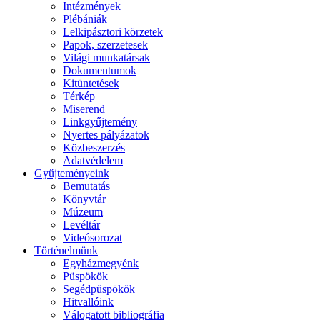
Intézmények
Plébániák
Lelkipásztori körzetek
Papok, szerzetesek
Világi munkatársak
Dokumentumok
Kitüntetések
Térkép
Miserend
Linkgyűjtemény
Nyertes pályázatok
Közbeszerzés
Adatvédelem
Gyűjteményeink
Bemutatás
Könyvtár
Múzeum
Levéltár
Videósorozat
Történelmünk
Egyházmegyénk
Püspökök
Segédpüspökök
Hitvallóink
Válogatott bibliográfia