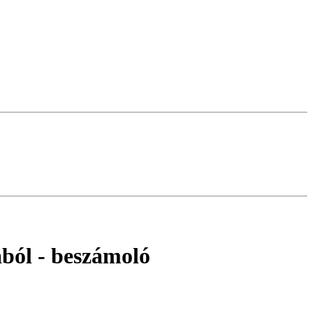
ából
- beszámoló