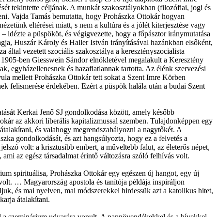
ét tekintette céljának. A munkát szakosztályokban (filozófiai, jogi és
gíteni. Vajda Tamás bemutatta, hogy Prohászka Ottokár hogyan
zetünk eltérései miatt, s nem a kultúra és a jólét kiterjesztése vagy
 – idézte a püspököt, és végigvezette, hogy a főpásztor iránymutatása
agja, Huszár Károly és Haller István irányításával hazánkban elsőként,
által vezetett szociális szakosztálya a keresztényszocialista
. 1905-ben Giesswein Sándor elnökletével megalakult a Keresztény
k, egyházellenesnek és hazafiatlannak tartotta. Az élénk szervezési
ula mellett Prohászka Ottokár tett sokat a Szent Imre Körben
ének felismerése érdekében. Ezért a püspök halála után a budai Szent
hatását Kerkai Jenő SJ gondolkodása között, amely később
kár az akkori liberális kapitalizmussal szemben. Tulajdonképpen egy
l átalakítani, és valahogy megrendszabályozni a nagytőkét. A
zka gondolkodását, és azt hangsúlyozta, hogy ez a felvetés a
ó volt: a krisztusibb embert, a műveltebb falut, az életerős népet,
ami az egész társadalmat érintő változásra szóló felhívás volt.
m spirituálisa, Prohászka Ottokár egy egészen új hangot, egy új
volt. … Magyarország apostola és tanítója példája inspiráljon
uk, és mai nyelven, mai módszerekkel hirdessük azt a katolikus hitet,
arja átalakítani.
 a szeminárium udvarára vonult. A papnövendékekkel és a hívekkel