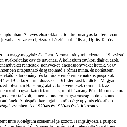
templomban. A neves előadókkal tartott tudományos konferencián
uita szerzetessel, Száraz László spirituálissal, Ugrits Tamás
ott a magyar egyház életében. A római irány mit jelentett a 19. század
gyakorlatilag egy és ugyanaz. A kollégium egykori diákjai azok,
 zeneműveket rendeltek, könyveket, énekeskönyveket írattak, vagy
mindenben kitapintható és igazolható a római minta, és korántsem
d derekától a tudomány- és kultúrateremtő emblematikus püspökök
44 és 1915 között mindösszesen 161 klerikust küldtek a Magyar
vtized folyamán Habsburg-alattvaló növendékek dominálták az
odernkori magyar katolicizmusnak, mint Pázmány Péter bíboros a kora
em „modernista” volt, hanem a modern magyarországi katolicizmus
t átütőnek. A püspöki kar tagjainak többsége ugyanis ekkoriban
miséggel szemben. Az 1920-as és 1930-as évek fokozatos
 Szent Imre Kollégium szellemisége között. Hangsúlyozta a püspök
 Zichy János gróf, Steiner Fülöp és 10 ifjú alapította Szent Imre