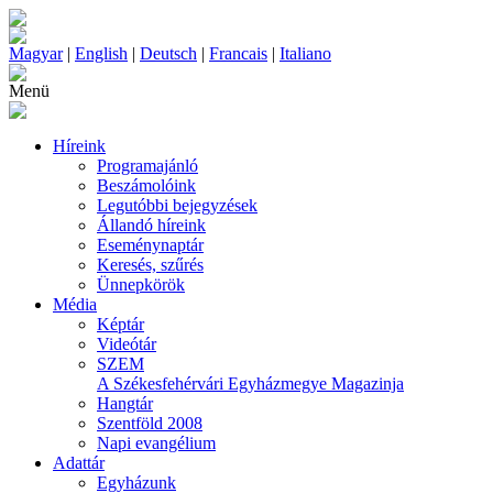
Magyar
|
English
|
Deutsch
|
Francais
|
Italiano
Menü
Híreink
Programajánló
Beszámolóink
Legutóbbi bejegyzések
Állandó híreink
Eseménynaptár
Keresés, szűrés
Ünnepkörök
Média
Képtár
Videótár
SZEM
A Székesfehérvári Egyházmegye Magazinja
Hangtár
Szentföld 2008
Napi evangélium
Adattár
Egyházunk