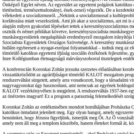
Önképző Egylet néven. Az egyesület az egyetemi polgárok katolikus elmé
történelmi, természettudományi, ének-zenei) végezték. De a kezdetekt
vélekedett a szocializmusról. „Nekünk a szocializmussal a kultúrproblé
korlátozása miatt veszekszünk. Ami jót akar a szocializmus, azt mi is
alapján milyen gyakorlati lépéseket tettek a keresztényszocializmus m
osztrák és német példákat követve, keresztényszocialista munkásegyesül
munkásegyesületek megalapítását eredményező mozgalom irányítója le
Szocialista Egyesületek Országos Szövetsége. A keresztény munkásszer
hullám egybeesett a nyugat-európai folyamatokkal – tudtuk meg az elő
tömörülő katolikus egyetemi ifjúság szociális érzékének fejlesztése, 
Imre Kollégiumban életnagyságú márványszoborral tisztelegtek emléke
A konferencián Koronkai Zoltán jezsuita szerzetes előadásában korab
visszatükröződött az agrárifjúságot tömörítő KALOT mozgalom progra
rendszerváltást sürgetett, amely arra vonatkozott, hogy a társadalmi v
nagyvagyonokat úgy hasznosítani, ami nemcsak az egyének boldogulásá
KALOT vezérkönyvében is megjelent. A rendszerváltás 1937-ben egy el
az önérzetes magyart! Ez a program a parasztság felemelkedését szolgál
Koronkai Zoltán az emlékmisében mondott homíliájában Prohászka Ott
katolikus öntudatot jelenített meg. Egy olyan hangot, amely egyszerre
bennünket, hogy Jézusra figyeljünk, ismerjük meg Őt. Az Ő vonzásában
amely nem áll meg a templom küszöbén, hanem életeket formál át, közös
A szentmise után az Egyetemi templomból – ahol Prohászka utolsó b