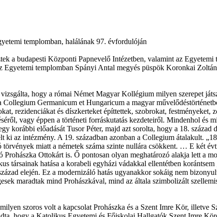
yetemi templomban, halálának 97. évfordulóján
tek a budapesti Központi Papnevelő Intézetben, valamint az Egyetemi 
 Egyetemi templomban Spányi Antal megyés püspök Koronkai Zoltán jezs
t vizsgálta, hogy a római Német Magyar Kollégium milyen szerepet játsz
a Collegium Germanicum et Hungaricum a magyar művelődéstörténetben 
t, rezidenciákat és díszkerteket építtettek, szobrokat, festményeket,
séről, vagy éppen a történeti forráskutatás kezdeteiről. Mindenhol és 
egy korábbi előadását Tusor Péter, majd azt sorolta, hogy a 18. száza
ki az intézmény. A 19. században azonban a Collegium átalakult. „18
ó törvények miatt a németek száma szinte nullára csökkent. … E két é
ó Prohászka Ottokárt is. Ő pontosan olyan meghatározó alakja lett a m
ikus társainak hatása a korabeli egyházi vádakkal ellentétben koránts
 század elején. Ez a modernizáló hatás ugyanakkor sokáig nem bizonyul
ségesek maradtak mind Prohászkával, mind az általa szimbolizált szelle
.
 milyen szoros volt a kapcsolat Prohászka és a Szent Imre Kör, illetve
dta, hogy a Katolikus Egyetemi és Főiskolai Hallgatók Szent Imre Körét