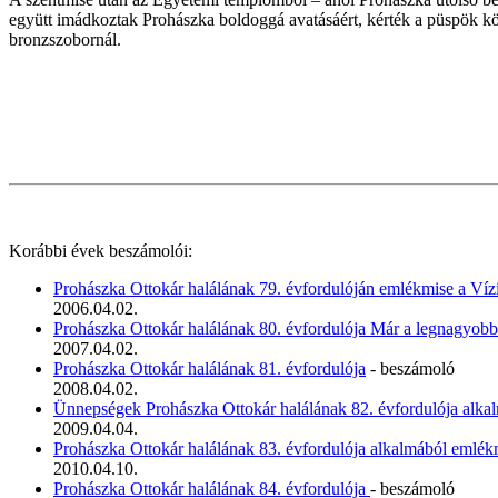
együtt imádkoztak Prohászka boldoggá avatásáért, kérték a püspök köz
bronzszobornál.
Korábbi évek beszámolói:
Prohászka Ottokár halálának 79. évfordulóján emlékmise a Ví
2006.04.02.
Prohászka Ottokár halálának 80. évfordulója Már a legnagyobb 
2007.04.02.
Prohászka Ottokár halálának 81. évfordulója
- beszámoló
2008.04.02.
Ünnepségek Prohászka Ottokár halálának 82. évfordulója alk
2009.04.04.
Prohászka Ottokár halálának 83. évfordulója alkalmából emlék
2010.04.10.
Prohászka Ottokár halálának 84. évfordulója
- beszámoló