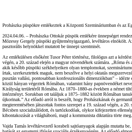
Prohászka püspökre emlékeztek a Központi Szemináriumban és az Eg
2024.04.06. – Prohászka Ottokár püspök emlékére ünnepséget rendez
Mózessy Gergely püspöki gyűjteményigazgató, levéltáros elnökölt. Az
pasztorális helynökkel mutatott be ünnepi szentmisét.
Az emlékülésen elsőként Tusor Péter történész, filológus azt a kérdés
végén, a 20. század elején a magyar növendékek számára. „Róma és 
akik később püspöki székhelyeiken olyan templomokat, szemináriumoka
írtak, szerkesztettek maguk, nem beszélve a helyi oktatás megszervezé
pusztán vallási, pontosabban konfesszionális dimenziókban” – idézte 
közül hányan végeztek Rómában, valamint hány papnövendéket nevelt 
Királyság területéről Rómába. Az 1870–1880-as években a német tilt
intézményt. Sorukban ott találjuk a 1875–1882 között Rómában tanul
újkorinak.” Az előadó arról is beszélt, hogy Prohászkának és german
megteremtésében játszottak fontos szerepet a 19. század végén, a 20.
Bécsben szocializálódott, és tartózkodóak, olykor kifejezetten ellen
kibontakozását a világháború, majd a kommunista diktatúra törte meg
Vajda Tamás levéltárvezető korabeli sajtóanyagok alapján mutatta be,
hatását az egyetemi ifjúság szociális érzékenységére. Az előadó elmon