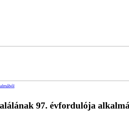
kalmából
alálának 97. évfordulója alkalm