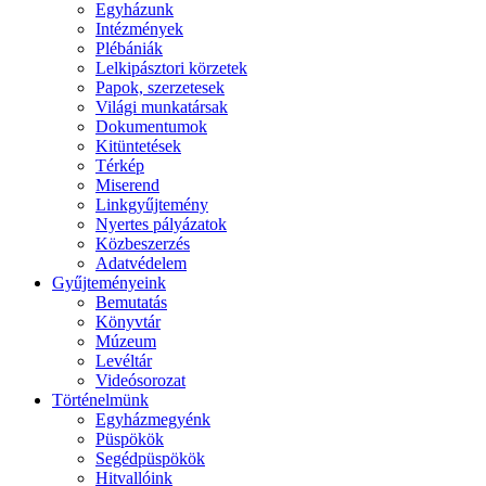
Egyházunk
Intézmények
Plébániák
Lelkipásztori körzetek
Papok, szerzetesek
Világi munkatársak
Dokumentumok
Kitüntetések
Térkép
Miserend
Linkgyűjtemény
Nyertes pályázatok
Közbeszerzés
Adatvédelem
Gyűjteményeink
Bemutatás
Könyvtár
Múzeum
Levéltár
Videósorozat
Történelmünk
Egyházmegyénk
Püspökök
Segédpüspökök
Hitvallóink