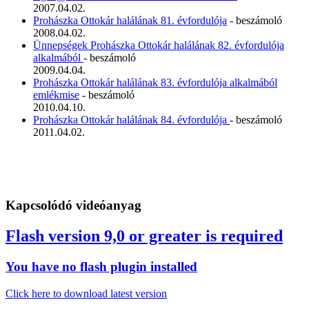
2007.04.02.
Prohászka Ottokár halálának 81. évfordulója
- beszámoló
2008.04.02.
Ünnepségek Prohászka Ottokár halálának 82. évfordulója
alkalmából
- beszámoló
2009.04.04.
Prohászka Ottokár halálának 83. évfordulója alkalmából
emlékmise
- beszámoló
2010.04.10.
Prohászka Ottokár halálának 84. évfordulója
- beszámoló
2011.04.02.
Kapcsolódó videóanyag
Flash version 9,0 or greater is required
You have no flash plugin installed
Click here to download latest version