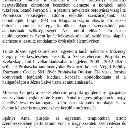
nagygyűlésen elmondott beszédeit elemezte a korabeli sajtó
tükrében, Szabó Ferenc S.J. a jezsuita neveltetés befolyását vizsgálta
Prohászka lelkiségére. Előbbi előadás szenzációjának azt
tekinthetjük, hogy 1893-ban Magyarországon először Prohászka
Ottokár mondta ki egy katolikus alapon szerveződő párt
alakításának szükségességét. Az utóbbi előadás Prohászka
naplójegyzetei és Szent Ignác lelkigyakorlatairól szóló írása alapján
elemezte a jezsuita rendalapító örökségét életművében.
Török József egyháztörténész, egyetemi tanár méltatta a Mózessy
Gergely szerkesztésében készült, a Székesfehérvári Püspöki és
Székeskáptalani Levéltár kiadásában megjelent, 2009 – 2012 között
született Prohászka tanulmányokat összegző kötetet. Végül Beöthy
Zsuzsanna Cecília SM nővér Prohászka Ottokár: Élő vizek forrása
könyvének legújabb kiadása kapcsán gondolkodtatta el a
hallgatóságot a Jézus Szíve tisztelet aktualitásairól.
Mózessy Gergely a székesfehérvári püspöki gyűjtemény igazgatója
zárszavában megköszönte Spányi Antal megyés püspöknek, hogy
lehetővé teszi és támogatja, a Prohászka-kutatók munkáját és az
évente kétszer is megrendezésre kerülő konferenciát.
Spányi Antal püspök az egyetemi templomban tartott
szentbeszédében párhuzamot vont a nagy szentek szenvedései és