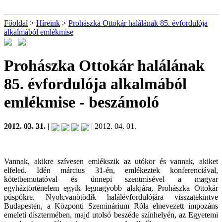
Főoldal
>
Híreink
>
Prohászka Ottokár halálának 85. évfordulója
alkalmából emlékmise
Prohászka Ottokár halálának
85. évfordulója alkalmából
emlékmise
- beszámoló
2012. 03. 31. |
| 2012. 04. 01.
Vannak, akikre szívesen emlékszik az utókor és vannak, akiket
elfeled. Idén március 31-én, emlékeztek konferenciával,
kötetbemutatóval és ünnepi szentmisével a magyar
egyháztörténelem egyik legnagyobb alakjára, Prohászka Ottokár
püspökre. Nyolcvanötödik halálévfordulójára visszatekintve
Budapesten, a Központi Szeminárium Róla elnevezett impozáns
emeleti dísztermében, majd utolsó beszéde színhelyén, az Egyetemi