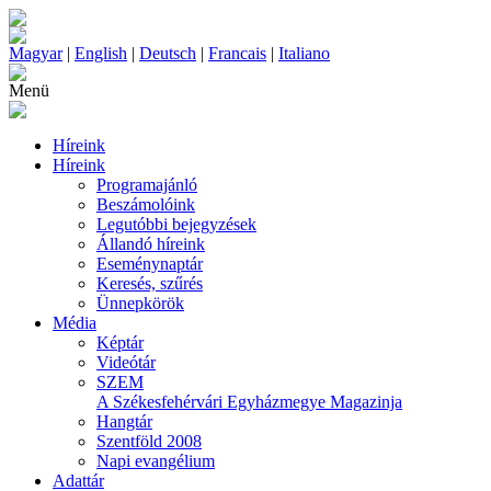
Magyar
|
English
|
Deutsch
|
Francais
|
Italiano
Menü
Híreink
Híreink
Programajánló
Beszámolóink
Legutóbbi bejegyzések
Állandó híreink
Eseménynaptár
Keresés, szűrés
Ünnepkörök
Média
Képtár
Videótár
SZEM
A Székesfehérvári Egyházmegye Magazinja
Hangtár
Szentföld 2008
Napi evangélium
Adattár