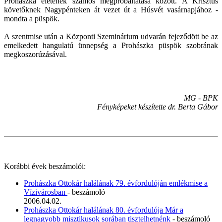
Prohászka életének számos megpróbáltatása között. A Krisztus
követőknek Nagypénteken át vezet út a Húsvét vasárnapjához -
mondta a püspök.
A szentmise után a Központi Szeminárium udvarán fejeződött be az
emelkedett hangulatú ünnepség a Prohászka püspök szobrának
megkoszorúzásával.
MG - BPK
Fényképeket készítette dr. Berta Gábor
Korábbi évek beszámolói:
Prohászka Ottokár halálának 79. évfordulóján emlékmise a
Vízivárosban
- beszámoló
2006.04.02.
Prohászka Ottokár halálának 80. évfordulója Már a
legnagyobb misztikusok sorában tisztelhetnénk
- beszámoló