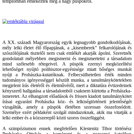
templomban emlékeztek meg a nagy püspökről.
A XX. századi Magyarország egyik legnagyobb gondolkodójának,
mély lelki életet élő főpapjának, a „kisemberek” felkarolójának és
szószólójának tisztelői nem csak emlékét akarják ápolni. Szeretnék
gondolatait mélyebben megismerni és megismertetni a társadalom
mind szélesebb rétegeivel. A püspök ezernyi megközelítési
lehetőséget nyújtó polihisztor-egyénisége miatt bőséges munkát
nyújt a Prohászka-kutatóknak. Felbecsülhetetlen érték minden
tudományos igényességgel készült munka, a tanulmánykötetekben
megjelent írás életéről és életművéről, mert a diktatúra évtizedeinek
kényszerű hallgatása a társadalomból csaknem kiirtotta a Prohászka-
ismeretet. Az elhangzott előadások és frissen kiadott tanulmánykötet
írásai egyaránt Prohászka köz- és lelkiségtörténeti jelentőségét
vizsgálták, amely a püspök életében szorosan összefonódott.
Személye ezért példaként szolgál mindazoknak, akik ma vitatják a
lelki ember és a közszereplő közti szoros összefüggést.
A szimpóziumon ennek megfelelően Klestenitz Tibor történész
Prohászka Ottokár a komáromi és a pozsonyi katolikus