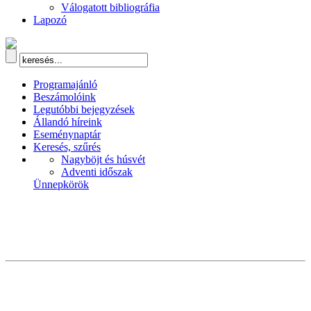
Válogatott bibliográfia
Lapozó
Programajánló
Beszámolóink
Legutóbbi bejegyzések
Állandó híreink
Eseménynaptár
Keresés, szűrés
Nagyböjt és húsvét
Adventi időszak
Ünnepkörök