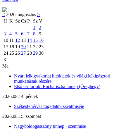
<
2026. augusztus
>
H
K
Sz
Cs
P
Sz
V
1
2
3
4
5
6
7
8
9
10
11
12
13
14
15
16
17
18
19
20
21
22
23
24
25
26
27
28
29
30
31
Ma
Nyári lelkigyakorlat hitoktatók és világi lelkipásztori
munkatársak részére
Első csütörtöki Eucharisztia ünnep (Öreghegy)
2026.08.14. péntek
Székesfehérvár fogadalmi szentmiséje
2026.08.15. szombat
Nagyboldogasszony ünnep - szentmise