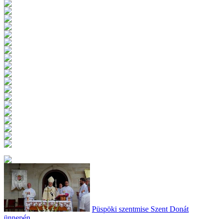
Püspöki szentmise Szent Donát
ünnepén